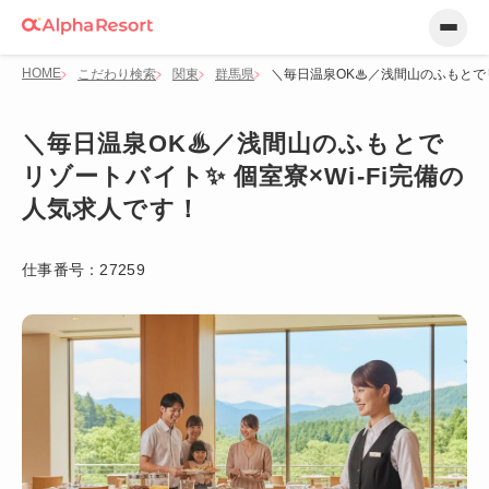
HOME
こだわり検索
関東
群馬県
＼毎日温泉OK♨／浅間山のふもとでリ
＼毎日温泉OK♨／浅間山のふもとで
リゾートバイト✨ 個室寮×Wi-Fi完備の
人気求人です！
仕事番号：
27259