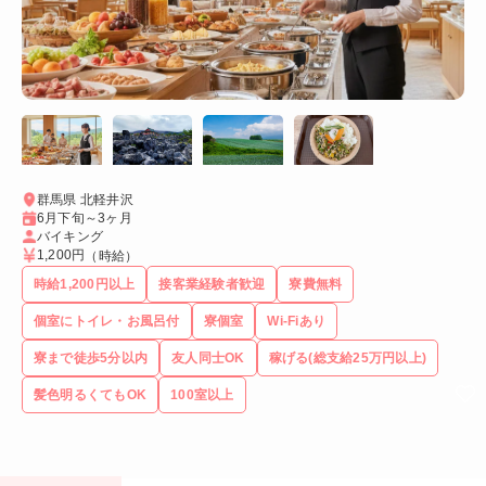
群馬県 北軽井沢
6月下旬～3ヶ月
バイキング
1,200円
（時給）
時給1,200円以上
接客業経験者歓迎
寮費無料
個室にトイレ・お風呂付
寮個室
Wi-Fiあり
寮まで徒歩5分以内
友人同士OK
稼げる(総支給25万円以上)
髪色明るくてもOK
100室以上