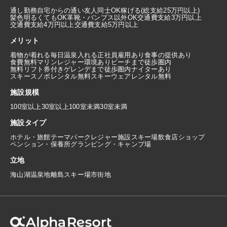
通し勤務
自宅からの通い
友人同士OK
稼げる(総支給25万円以上)
髪色明るくてもOK
革靴・パンプス以外OK
交通費支給3万円以上
交通費支給4万円以上
交通費支給5万円以上
メリット
着物が着れる
毎日温泉入れる
正社員雇用あり
食事の提供あり
食費無料
マリンレジャー環境あり
ビーチまで徒歩圏内
無料リフト券付き
ゲレンデまで徒歩圏内
ナイターあり
スキースノボレンタル無料
スキーウェアレンタル無料
施設規模
100室以上
30室以上100室未満
30室未満
施設タイプ
ホテル・旅館
テーマパーク
レジャー施設
スキー場
飲食店
ショップ
ペンション・保養所
グランピング・キャンプ場
立地
海
山
湖
温泉地
離島
スキー場
市街地