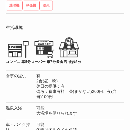
洗濯機
乾燥機
温泉
生活環境
コンビニ 車5分
スーパー 車7分
飲食店 徒歩8分
食事の提供
有
2食(昼・晩)
休日の提供：有
備考：食事有料 昼(まかない)200円、夜(弁
当)100円
温泉入浴
可能
大浴場を借りられます
車・バイク持
可能
込
冬季は冬用タイヤ必須