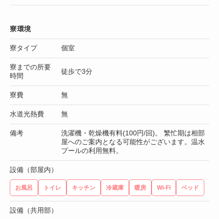
寮環境
寮タイプ
個室
寮までの所要
徒歩で3分
時間
寮費
無
水道光熱費
無
備考
洗濯機・乾燥機有料(100円/回)。 繁忙期は相部
屋へのご案内となる可能性がございます。温水
プールの利用無料。
設備（部屋内）
お風呂
トイレ
キッチン
冷蔵庫
暖房
Wi-Fi
ベッド
設備（共用部）