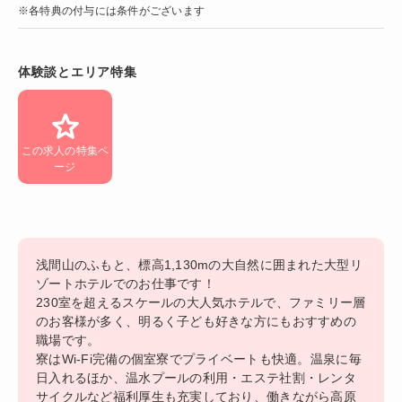
※各特典の付与には条件がございます
体験談とエリア特集
この求人の特集ペ
ージ
浅間山のふもと、標高1,130mの大自然に囲まれた大型リ
ゾートホテルでのお仕事です！
230室を超えるスケールの大人気ホテルで、ファミリー層
のお客様が多く、明るく子ども好きな方にもおすすめの
職場です。
寮はWi-Fi完備の個室寮でプライベートも快適。温泉に毎
日入れるほか、温水プールの利用・エステ社割・レンタ
サイクルなど福利厚生も充実しており、働きながら高原