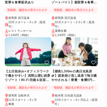
室寮＆食事提供あり
ゾートバイト】個室寮＆食事提
供あり◎
登録後、施設名が表示されます
登録後、施設名が表示されます
群馬県 四万温泉
群馬県 四万温泉
10月スタート～3ヶ月（延長
10月スタート～2.3ヶ月（延長
可）
可）
レストランホール
業務全般
1,340円
（時給）
1,340円
（時給）
【土日祝休み×オフィスワーク
【標高1,500mの奥日光高原
で働きやすい】浅間山望む絶景
🌿】源泉掛け流し温泉で毎日癒
リゾート！Wi-Fi完備＆送迎バ
ややされる！寮費・食費0円！
スあり
Wi-Fi個室寮
登録後、施設名が表示されます
登録後、施設名が表示されます
群馬県 北軽井沢
栃木県 日光湯元温泉
11月スタート～3ヶ月
10月スタート～3ヶ月以上（延長
事務
可）