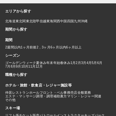
エリアから探す
北海道
東北
関東
北陸
甲信越
東海
関西
中国
四国
九州
沖縄
期間から探す
期間
2週間以内
1ヶ月前後
2，3ヶ月
6ヶ月以内
6ヶ月以上
シーズン
ゴールデンウィーク
夏休み
年末年始
春休み
1月
2月
3月
4月
5月
6月
7月
8月
9月
10月
11月
12月
職種から探す
ホテル・旅館・飲食店・レジャー施設等
仲居
レストランホール
フロント・ベル
事務
売店
全般業務
エステ・マッサージ
調理・調理補助
裏方
マリン・レジャー関連
その他
スキー場
リフト係
チケット販売
パトロール
インストラクター
キッズパーク