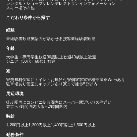
レンタル・ショップ
ゲレンデレストラン
インフォメーション
スキー場その他
こだわり条件から探す
経験
未経験者歓迎
英語力が活かせる
接客業経験者歓迎
年齢
大学生・専門学生歓迎
30歳以上歓迎
40歳以上歓迎
シニア（50代・60代）歓迎
寮
寮費無料
個室にトイレ・お風呂付
寮個室
客室寮
相部屋寮
Wi-Fiあり
駐車場あり
個室にキッチンあり
寮まで徒歩5分以内
周辺環境
徒歩圏内にコンビニ
徒歩圏内にスーパー
駅近い
バス停近い
東京へ2時間圏内
大阪へ2時間圏内
時給
1,200円以上
1,300円以上
1,400円以上
1,500円以上
勤務条件