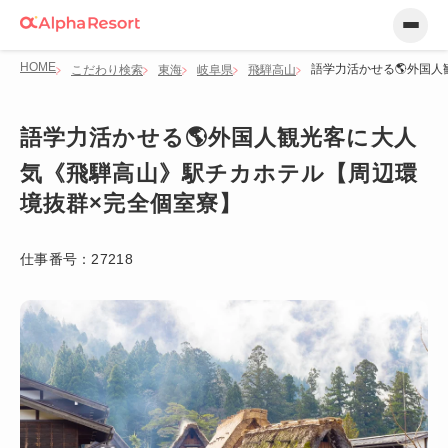
HOME
語学力活かせる🌎外国
こだわり検索
東海
岐阜県
飛騨高山
語学力活かせる🌎外国人観光客に大人
気《飛騨高山》駅チカホテル【周辺環
境抜群×完全個室寮】
仕事番号：
27218