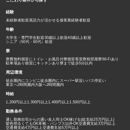
経験
未経験者歓迎
英語力が活かせる
接客業経験者歓迎
年齢
大学生・専門学生歓迎
30歳以上歓迎
40歳以上歓迎
シニア（50代・60代）歓迎
寮
寮費無料
個室にトイレ・お風呂付
寮個室
客室寮
相部屋寮
Wi-Fiあり
駐車場あり
個室にキッチンあり
寮まで徒歩5分以内
周辺環境
徒歩圏内にコンビニ
徒歩圏内にスーパー
駅近い
バス停近い
東京へ2時間圏内
大阪へ2時間圏内
時給
1,200円以上
1,300円以上
1,400円以上
1,500円以上
勤務条件
通し勤務
自宅からの通い
友人同士OK
稼げる(総支給25万円以上)
髪色明るくてもOK
革靴・パンプス以外OK
交通費支給3万円以上
交通費支給4万円以上
交通費支給5万円以上