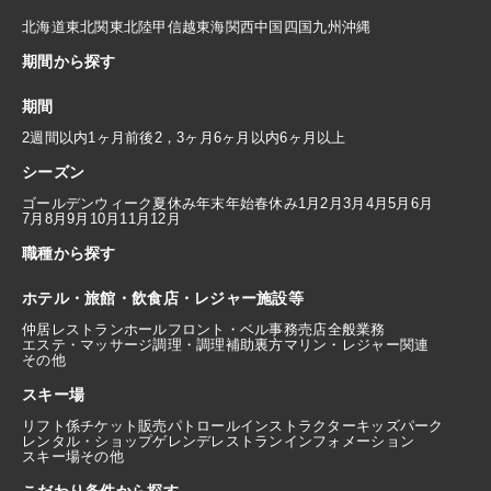
北海道
東北
関東
北陸
甲信越
東海
関西
中国
四国
九州
沖縄
期間から探す
期間
2週間以内
1ヶ月前後
2，3ヶ月
6ヶ月以内
6ヶ月以上
シーズン
ゴールデンウィーク
夏休み
年末年始
春休み
1月
2月
3月
4月
5月
6月
7月
8月
9月
10月
11月
12月
職種から探す
ホテル・旅館・飲食店・レジャー施設等
仲居
レストランホール
フロント・ベル
事務
売店
全般業務
エステ・マッサージ
調理・調理補助
裏方
マリン・レジャー関連
その他
スキー場
リフト係
チケット販売
パトロール
インストラクター
キッズパーク
レンタル・ショップ
ゲレンデレストラン
インフォメーション
スキー場その他
こだわり条件から探す