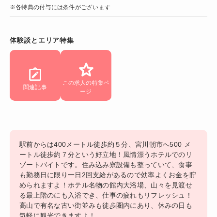
※各特典の付与には条件がございます
体験談とエリア特集
この求人の特集ペ
関連記事
ージ
駅前からは400メートル徒歩約５分、宮川朝市へ500 メ
ートル徒歩約７分という好立地！風情漂うホテルでのリ
ゾートバイトです。住み込み寮設備も整っていて、食事
も勤務日に限り一日2回支給があるので効率よくお金を貯
められますよ！ホテル名物の館内大浴場、山々を見渡せ
る最上階のにも入浴でき、仕事の疲れもリフレッシュ！
高山で有名な古い街並みも徒歩圏内にあり、休みの日も
気軽に観光できますよ！