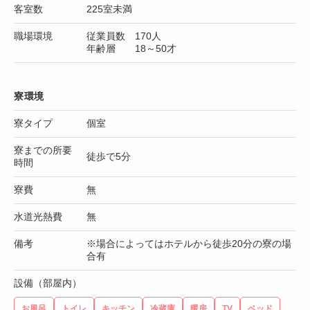
客室数
225室未満
職場環境
従業員数 170人
年齢層 18～50才
寮環境
寮タイプ
個室
寮までの所要
徒歩で5分
時間
寮費
無
水道光熱費
無
備考
※場合によってはホテルから徒歩20分の寮の場
合有
設備（部屋内）
お風呂
トイレ
キッチン
冷蔵庫
暖房
TV
ベッド