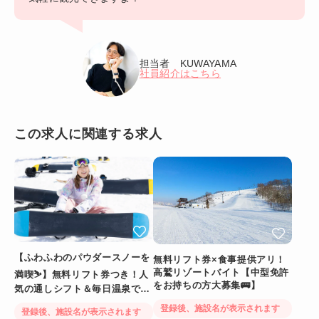
担当者 KUWAYAMA
社員紹介はこちら
この求人に関連する求人
【ふわふわのパウダースノーを
無料リフト券×食事提供アリ！
高鷲リゾートバイト【中型免許
満喫⛷️】無料リフト券つき！人
をお持ちの方大募集🚌】
気の通しシフト＆毎日温泉でリ
フレッシュ
登録後、施設名が表示されます
登録後、施設名が表示されます