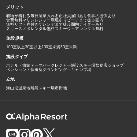
メリット
着物が着れる
毎日温泉入れる
正社員雇用あり
食事の提供あり
食費無料
マリンレジャー環境あり
ビーチまで徒歩圏内
無料リフト券付き
ゲレンデまで徒歩圏内
ナイターあり
スキースノボレンタル無料
スキーウェアレンタル無料
施設規模
100室以上
30室以上100室未満
30室未満
施設タイプ
ホテル・旅館
テーマパーク
レジャー施設
スキー場
飲食店
ショップ
ペンション・保養所
グランピング・キャンプ場
立地
海
山
湖
温泉地
離島
スキー場
市街地