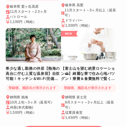
岐阜県 高鷲
岐阜県 鷲ヶ岳高原
11月スタート～3ヶ月以上（延長
11月スタート～2.3ヶ月
可）
パトロール
ドライバー
1,100円
（時給）
1,300円
（時給）
希少な通し勤務の仲居【熱海の
【富士山を望む絶景ロケーショ
高台に佇む上質な温泉宿】自炊
ン🗻】綺麗な寮で住み心地バツ
可能！キッチン＆Wi-Fi完備！
グン！寮費＆食費無料で賢く稼
個室寮
げる人気求人
登録後、施設名が表示されます
登録後、施設名が表示されます
静岡県 熱海
静岡県 富士宮
10月上旬～3ヶ月（延長可）
9月スタート～3ヶ月以上（延長
仲居(本式着物)
可）
1,500円
（時給）
従業員食堂
1,450円
（時給）