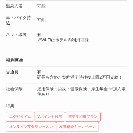
温泉入浴
可能
車・バイク持
可能
込
ネット環境
有
※Wi-Fiはホテル内利用可能
福利厚生
交通費
有
延長も含めた契約満了時往復上限2万円支給！
社会保険
雇用保険・労災・健康保険・厚生年金 ※加入条
件あり
特典
エグゼタイム
Vポイント付与
留学生応援プラン
オンライン英会話レッスン
友達紹介キャンペーン