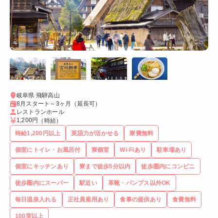
岐阜県 飛騨高山
8月スタート～3ヶ月（延長可）
レストランホール
1,200円
（時給）
時給1,200円以上
英語力が活かせる
寮費無料
個室にトイレ・お風呂付
寮個室
Wi-Fiあり
駐車場あり
個室にキッチンあり
寮まで徒歩5分以内
徒歩圏内にコンビニ
徒歩圏内にスーパー
駅近い
革靴・パンプス以外OK
毎日温泉入れる
正社員雇用あり
食事の提供あり
食費無料
100室以上