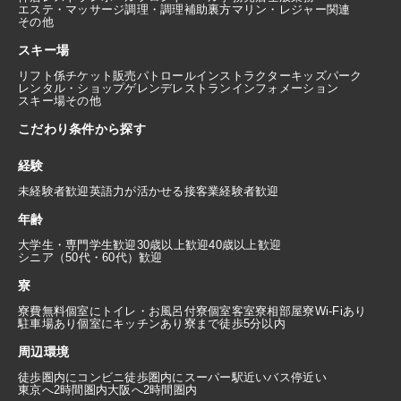
エステ・マッサージ
調理・調理補助
裏方
マリン・レジャー関連
その他
スキー場
リフト係
チケット販売
パトロール
インストラクター
キッズパーク
レンタル・ショップ
ゲレンデレストラン
インフォメーション
スキー場その他
こだわり条件から探す
経験
未経験者歓迎
英語力が活かせる
接客業経験者歓迎
年齢
大学生・専門学生歓迎
30歳以上歓迎
40歳以上歓迎
シニア（50代・60代）歓迎
寮
寮費無料
個室にトイレ・お風呂付
寮個室
客室寮
相部屋寮
Wi-Fiあり
駐車場あり
個室にキッチンあり
寮まで徒歩5分以内
周辺環境
徒歩圏内にコンビニ
徒歩圏内にスーパー
駅近い
バス停近い
東京へ2時間圏内
大阪へ2時間圏内