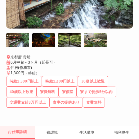
京都府 貴船
6月中旬～3ヶ月（延長可）
仲居(作務衣)
1,300円
（時給）
時給1,300円以上
時給1,200円以上
30歳以上歓迎
40歳以上歓迎
寮費無料
寮個室
寮まで徒歩5分以内
交通費支給3万円以上
食事の提供あり
食費無料
お仕事詳細
寮環境
生活環境
福利厚生