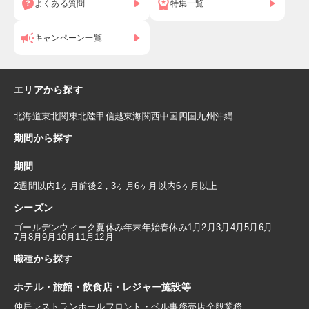
よくある質問
特集一覧
キャンペーン一覧
エリアから探す
北海道
東北
関東
北陸
甲信越
東海
関西
中国
四国
九州
沖縄
期間から探す
期間
2週間以内
1ヶ月前後
2，3ヶ月
6ヶ月以内
6ヶ月以上
シーズン
ゴールデンウィーク
夏休み
年末年始
春休み
1月
2月
3月
4月
5月
6月
7月
8月
9月
10月
11月
12月
職種から探す
ホテル・旅館・飲食店・レジャー施設等
仲居
レストランホール
フロント・ベル
事務
売店
全般業務