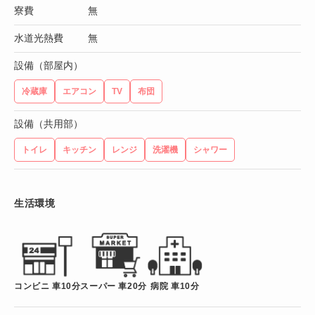
寮費
無
水道光熱費
無
設備（部屋内）
冷蔵庫
エアコン
TV
布団
設備（共用部）
トイレ
キッチン
レンジ
洗濯機
シャワー
生活環境
コンビニ 車10分
スーパー 車20分
病院 車10分