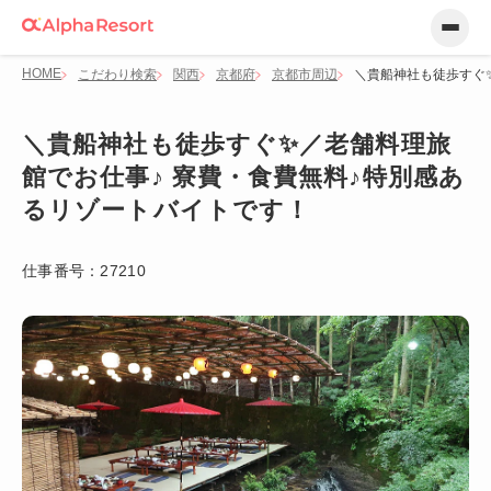
HOME
こだわり検索
関西
京都府
京都市周辺
＼貴船神社も徒歩すぐ
＼貴船神社も徒歩すぐ✨／老舗料理旅
館でお仕事♪ 寮費・食費無料♪特別感あ
るリゾートバイトです！
仕事番号：
27210