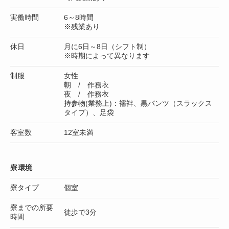
実働時間
6～8時間
※残業あり
休日
月に6日～8日（シフト制）
※時期によって異なります
制服
女性
朝 / 作務衣
夜 / 作務衣
持参物(業務上)：襦袢、黒パンツ（スラックス
タイプ）、足袋
客室数
12室未満
寮環境
寮タイプ
個室
寮までの所要
徒歩で3分
時間