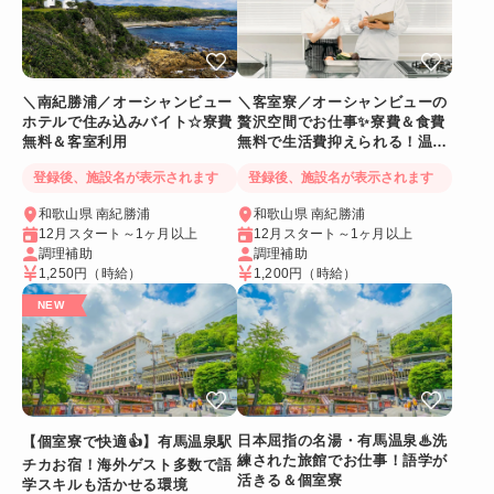
＼南紀勝浦／オーシャンビュー
＼客室寮／オーシャンビューの
ホテルで住み込みバイト☆寮費
贅沢空間でお仕事✨寮費＆食費
無料＆客室利用
無料で生活費抑えられる！温泉
に入れるリゾートバイト
登録後、施設名が表示されます
登録後、施設名が表示されます
和歌山県 南紀勝浦
和歌山県 南紀勝浦
12月スタート～1ヶ月以上
12月スタート～1ヶ月以上
調理補助
調理補助
1,250円
（時給）
1,200円
（時給）
日本屈指の名湯・有馬温泉♨洗
【個室寮で快適👍】有馬温泉駅
練された旅館でお仕事！語学が
チカお宿！海外ゲスト多数で語
活きる＆個室寮
学スキルも活かせる環境