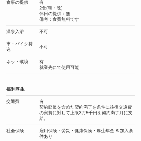
食事の提供
有
2食(朝・晩)
休日の提供：無
備考：食費無料です
温泉入浴
不可
車・バイク持
不可
込
ネット環境
有
就業先にて使用可能
福利厚生
交通費
有
契約延長を含めた契約満了を条件に往復交通費
の実費に対して上限3万5千円を契約満了月に支
給。
社会保険
雇用保険・労災・健康保険・厚生年金 ※加入条
件あり