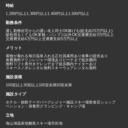
時給
1,200円以上
1,300円以上
1,400円以上
1,500円以上
勤務条件
通し勤務
自宅からの通い
友人同士OK
稼げる(総支給25万円以上)
髪色明るくてもOK
革靴・パンプス以外OK
交通費支給3万円以上
交通費支給4万円以上
交通費支給5万円以上
メリット
着物が着れる
毎日温泉入れる
正社員雇用あり
食事の提供あり
食費無料
マリンレジャー環境あり
ビーチまで徒歩圏内
無料リフト券付き
ゲレンデまで徒歩圏内
ナイターあり
スキースノボレンタル無料
スキーウェアレンタル無料
施設規模
100室以上
30室以上100室未満
30室未満
施設タイプ
ホテル・旅館
テーマパーク
レジャー施設
スキー場
飲食店
ショップ
ペンション・保養所
グランピング・キャンプ場
立地
海
山
湖
温泉地
離島
スキー場
市街地