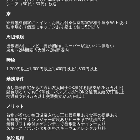
シニア（50代・60代）歓迎
寮
寮費無料
個室にトイレ・お風呂付
寮個室
客室寮
相部屋寮
Wi-Fiあり
駐車場あり
個室にキッチンあり
寮まで徒歩5分以内
周辺環境
徒歩圏内にコンビニ
徒歩圏内にスーパー
駅近い
バス停近い
東京へ2時間圏内
大阪へ2時間圏内
時給
1,200円以上
1,300円以上
1,400円以上
1,500円以上
勤務条件
通し勤務
自宅からの通い
友人同士OK
稼げる(総支給25万円以上)
髪色明るくてもOK
革靴・パンプス以外OK
交通費支給3万円以上
交通費支給4万円以上
交通費支給5万円以上
メリット
着物が着れる
毎日温泉入れる
正社員雇用あり
食事の提供あり
食費無料
マリンレジャー環境あり
ビーチまで徒歩圏内
無料リフト券付き
ゲレンデまで徒歩圏内
ナイターあり
スキースノボレンタル無料
スキーウェアレンタル無料
施設規模