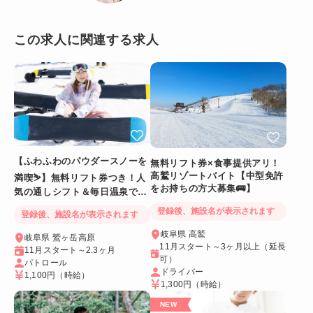
この求人に関連する求人
【ふわふわのパウダースノーを
無料リフト券×食事提供アリ！
高鷲リゾートバイト【中型免許
満喫⛷️】無料リフト券つき！人
をお持ちの方大募集🚌】
気の通しシフト＆毎日温泉でリ
フレッシュ
登録後、施設名が表示されます
登録後、施設名が表示されます
岐阜県 高鷲
岐阜県 鷲ヶ岳高原
11月スタート～3ヶ月以上（延長
11月スタート～2.3ヶ月
可）
パトロール
ドライバー
1,100円
（時給）
1,300円
（時給）