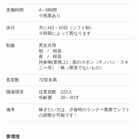
実働時間
4～6時間
※残業あり
休日
月に4日～10日（シフト制）
※時期によって異なります
制服
男女共用
朝 / 軽装
夜 / 軽装
持参物(業務上)：黒のズボン（チノパン・スキ
ニー等）・靴（華美でないもの）
客室数
72室未満
職場環境
従業員数 222人
年齢層 20～50才
備考
稼ぎたい方は、夕食時のランナー業務でシフト
の調整が可能です！
寮環境