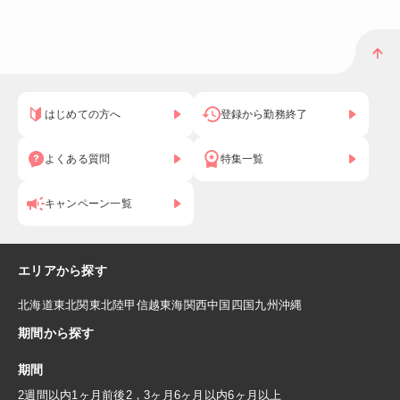
はじめての方へ
登録から勤務終了
よくある質問
特集一覧
キャンペーン一覧
エリアから探す
北海道
東北
関東
北陸
甲信越
東海
関西
中国
四国
九州
沖縄
期間から探す
期間
2週間以内
1ヶ月前後
2，3ヶ月
6ヶ月以内
6ヶ月以上