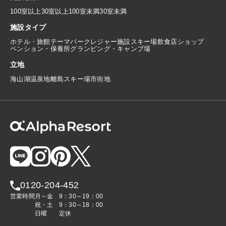
100室以上
30室以上100室未満
30室未満
施設タイプ
ホテル・旅館
テーマパーク
レジャー施設
スキー場
飲食店
ショップ
ペンション・保養所
グランピング・キャンプ場
立地
海
山
湖
温泉地
離島
スキー場
市街地
0120-204-452
営業時間
月～金
9：30～19：00
祝・土
9：30～18：00
日曜
定休