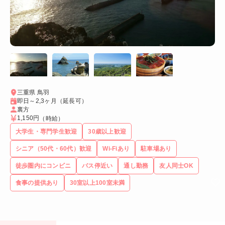
三重県 鳥羽
即日～2,3ヶ月（延長可）
裏方
1,150円
（時給）
大学生・専門学生歓迎
30歳以上歓迎
シニア（50代・60代）歓迎
Wi-Fiあり
駐車場あり
徒歩圏内にコンビニ
バス停近い
通し勤務
友人同士OK
食事の提供あり
30室以上100室未満