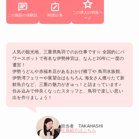
この求人の特集ペ
この施設の体験談
関連記事
ージ
人気の観光地、三重県鳥羽でのお仕事です☆ 全国的にパ
ワースポットで有名な伊勢神宮は、なんと20年に一度の
遷宮！
伊勢うどんや赤福本店があるおかげ横丁や 鳥羽水族館、
伊勢湾フェリーや展望台はもちろん 海女さん獲りたて新
鮮魚介など、三重の魅力がぎゅっ！と詰まっています♪
住み込みで仲良くなったスタッフと、鳥羽で楽しい思い
出を作りましょう！
担当者 TAKAHASHI
社員紹介はこちら