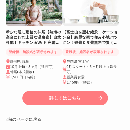
希少な通し勤務の仲居【熱海の
【富士山を望む絶景ロケーショ
高台に佇む上質な温泉宿】自炊
ン🗻】綺麗な寮で住み心地バツ
可能！キッチン＆Wi-Fi完備！
グン！寮費＆食費無料で賢く稼
個室寮
げる人気求人
登録後、施設名が表示されます
登録後、施設名が表示されます
静岡県 熱海
静岡県 富士宮
10月上旬～3ヶ月（延長可）
9月スタート～3ヶ月以上（延長
仲居(本式着物)
可）
1,500円
（時給）
従業員食堂
1,450円
（時給）
詳しくはこちら
前のページに戻る