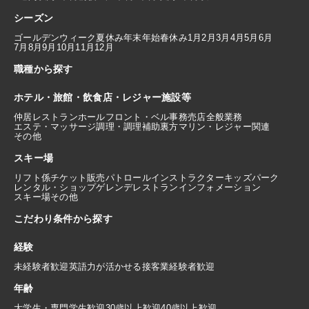
シーズン
ゴールデンウィーク
夏休み
年末年始
春休み
1月
2月
3月
4月
5月
6月
7月
8月
9月
10月
11月
12月
職種から探す
ホテル・旅館・飲食店・レジャー施設等
仲居
レストランホール
フロント・ベル
事務
売店
全般業務
エステ・マッサージ
調理・調理補助
裏方
マリン・レジャー関連
その他
スキー場
リフト係
チケット販売
パトロール
インストラクター
キッズパーク
レンタル・ショップ
ゲレンデレストラン
インフォメーション
スキー場その他
こだわり条件から探す
経験
未経験者歓迎
英語力が活かせる
接客業経験者歓迎
年齢
大学生・専門学生歓迎
30歳以上歓迎
40歳以上歓迎