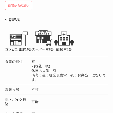
自宅からの通い
生活環境
コンビニ 徒歩10分
スーパー 車8分
病院 車5分
食事の提供
有
2食(昼・晩)
休日の提供：有
備考：昼：従業員食堂 夜：お弁当 になりま
す。
温泉入浴
不可
車・バイク持
可能
込