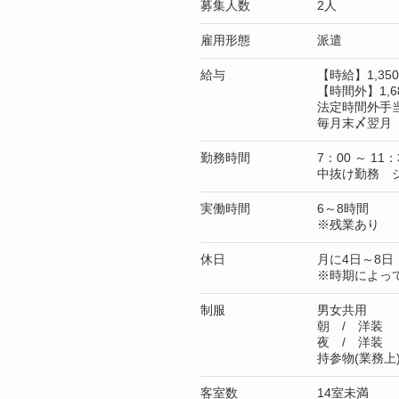
募集人数
2人
雇用形態
派遣
給与
【時給】1,3
【時間外】1,6
法定時間外手
毎月末〆翌月 
勤務時間
7：00 ～ 11：
中抜け勤務 
実働時間
6～8時間
※残業あり
休日
月に4日～8日
※時期によっ
制服
男女共用
朝 / 洋装
夜 / 洋装
持参物(業務
客室数
14室未満