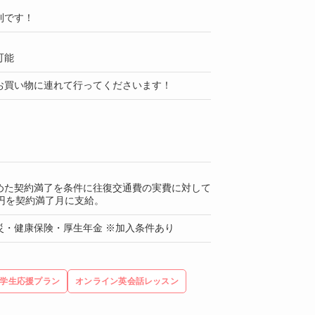
利です！
可能
お買い物に連れて行ってくださいます！
めた契約満了を条件に往復交通費の実費に対して
00円を契約満了月に支給。
災・健康保険・厚生年金 ※加入条件あり
学生応援プラン
オンライン英会話レッスン