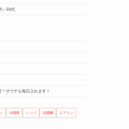
～50代
可！サウナも毎日入れます！
ン
冷蔵庫
レンジ
洗濯機
エアコン