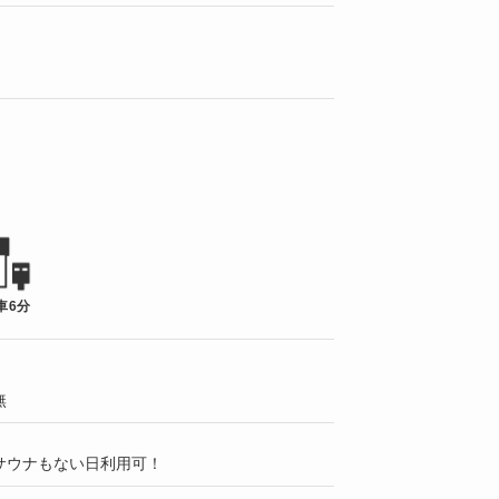
車6分
無
サウナもない日利用可！