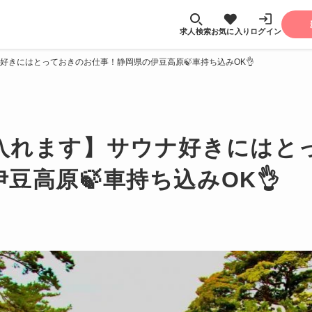
求人検索
お気に入り
ログイン
好きにはとっておきのお仕事！静岡県の伊豆高原🍃車持ち込みOK👌
入れます】サウナ好きにはと
豆高原🍃車持ち込みOK👌