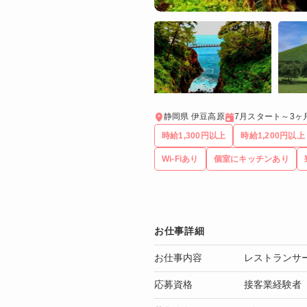
静岡県 伊豆高原
7月スタート～3ヶ
時給1,300円以上
時給1,200円以上
Wi-Fiあり
個室にキッチンあり
お仕事詳細
お仕事内容
レストランサ
応募資格
接客業経験者