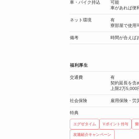
車・バイク持込
可能
車があれば便
ネット環境
有
寮部屋で使用
備考
時間が合えば
福利厚生
交通費
有
契約延長を含
上限2万5,0
社会保険
雇用保険・労
特典
エグゼタイム
Vポイント付与
留
友達紹介キャンペーン