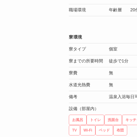
職場環境
年齢層 20代
寮環境
寮タイプ
個室
寮までの所要時間
徒歩で1分
寮費
無
水道光熱費
無
備考
温泉入浴毎日
設備（部屋内）
お風呂
トイレ
洗面台
キッチ
TV
Wi-Fi
ベッド
布団