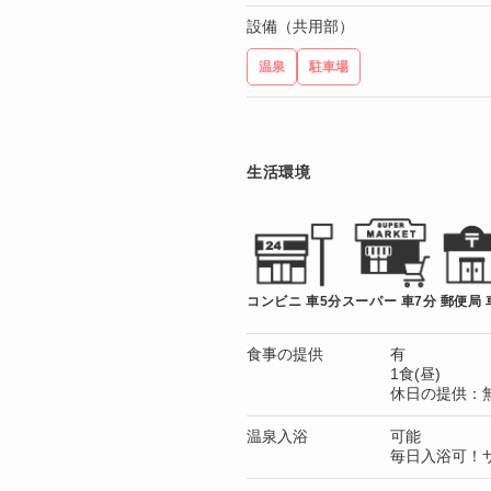
設備（共用部）
温泉
駐車場
生活環境
コンビニ 車5分
スーパー 車7分
郵便局 
食事の提供
有
1食(昼)
休日の提供：
温泉入浴
可能
毎日入浴可！