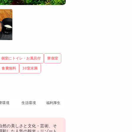
個室にトイレ・お風呂付
寮個室
食費無料
30室未満
寮環境
生活環境
福利厚生
自然の美しさと文化・芸術、そ
調和した人気の観光・リゾート