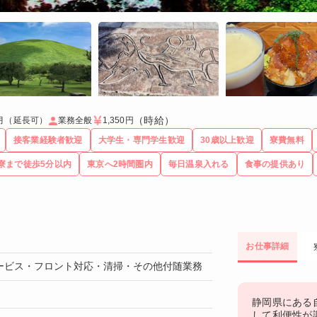
（時給）
月（延長可）
業務全般
1,350円
接客業経験者歓迎
大学生・専門学生歓迎
30歳以上歓迎
寮費無料
寮まで徒歩5分以内
東京へ2時間圏内
毎日温泉入れる
食事の提供あり
お仕事詳細
ービス・フロント対応・清掃・その他付随業務
静岡県にある
して利便性が