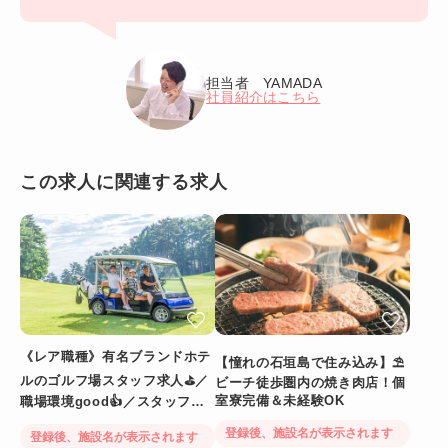
担当者 YAMADA
社員紹介はこちら
この求人に関連する求人
《レア職種》有名ブランドホテ
【憧れの石垣島で住み込み】⛱
ルのゴルフ場スタッフ求人⛳／
ビーチ徒歩圏内の焼き肉店！個
室寮完備＆未経験OK
職場環境good👍／スタッフ満
足度◎
登録後、施設名が表示されます
登録後、施設名が表示されます