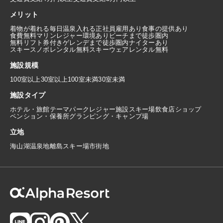
メリット
着物が着れる
毎日温泉入れる
正社員雇用あり
食事の提供あり
食費無料
マリンレジャー環境あり
ビーチまで徒歩圏内
無料リフト券付き
ゲレンデまで徒歩圏内
ナイターあり
スキースノボレンタル無料
スキーウェアレンタル無料
施設規模
100室以上
30室以上100室未満
30室未満
施設タイプ
ホテル・旅館
テーマパーク
レジャー施設
スキー場
飲食店
ショップ
ペンション・保養所
グランピング・キャンプ場
立地
海
山
湖
温泉地
離島
スキー場
市街地