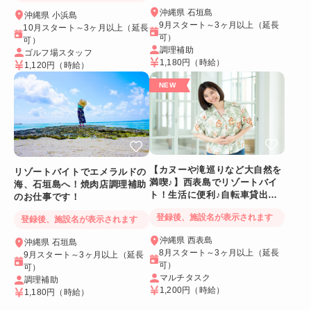
沖縄県 石垣島
沖縄県 小浜島
9月スタート～3ヶ月以上（延長
10月スタート～3ヶ月以上（延長
可）
可）
調理補助
ゴルフ場スタッフ
1,180円
（時給）
1,120円
（時給）
【カヌーや滝巡りなど大自然を
リゾートバイトでエメラルドの
満喫♪】西表島でリゾートバイ
海、石垣島へ！焼肉店調理補助
ト！生活に便利♪自転車貸出あ
のお仕事です！
り＆Wi-Fiつき個室
登録後、施設名が表示されます
登録後、施設名が表示されます
沖縄県 西表島
沖縄県 石垣島
8月スタート～3ヶ月以上（延長
9月スタート～3ヶ月以上（延長
可）
可）
マルチタスク
調理補助
1,200円
（時給）
1,180円
（時給）