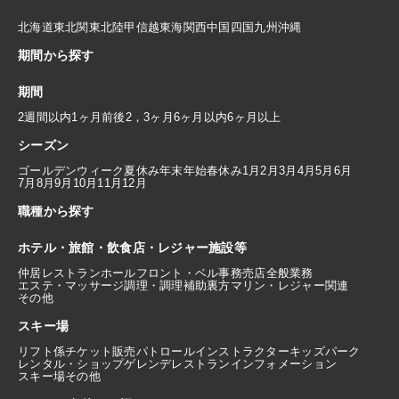
北海道
東北
関東
北陸
甲信越
東海
関西
中国
四国
九州
沖縄
期間から探す
期間
2週間以内
1ヶ月前後
2，3ヶ月
6ヶ月以内
6ヶ月以上
シーズン
ゴールデンウィーク
夏休み
年末年始
春休み
1月
2月
3月
4月
5月
6月
7月
8月
9月
10月
11月
12月
職種から探す
ホテル・旅館・飲食店・レジャー施設等
仲居
レストランホール
フロント・ベル
事務
売店
全般業務
エステ・マッサージ
調理・調理補助
裏方
マリン・レジャー関連
その他
スキー場
リフト係
チケット販売
パトロール
インストラクター
キッズパーク
レンタル・ショップ
ゲレンデレストラン
インフォメーション
スキー場その他