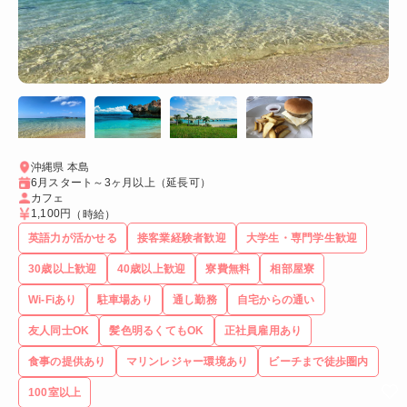
沖縄県 本島
6月スタート～3ヶ月以上（延長可）
カフェ
1,100円
（時給）
英語力が活かせる
接客業経験者歓迎
大学生・専門学生歓迎
30歳以上歓迎
40歳以上歓迎
寮費無料
相部屋寮
Wi-Fiあり
駐車場あり
通し勤務
自宅からの通い
友人同士OK
髪色明るくてもOK
正社員雇用あり
食事の提供あり
マリンレジャー環境あり
ビーチまで徒歩圏内
100室以上