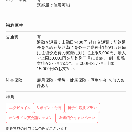
寮部屋で使用可能
福利厚生
交通費
有
通勤交通費：出勤日×480円 赴任交通費：契約延
長を含めた契約満了を条件に勤務実績が1カ月毎
に往復交通費の実費に対して上限5,000円、最大
で上限30,000円を契約満了月に支給。 例：勤務
実績が3か月の場合、5,000円×3か月=上限
15,000円のお支払い
社会保険
雇用保険・労災・健康保険・厚生年金 ※加入条
件あり
特典
エグゼタイム
Vポイント付与
留学生応援プラン
オンライン英会話レッスン
友達紹介キャンペーン
※各特典の付与には条件がございます