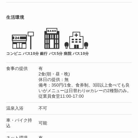
生活環境
コンビニ バス10分
銀行 バス5分
病院 バス10分
食事の提供
有
2食(朝・昼・晩)
休日の提供：無
備考：350円/1食。食券制。3回以上食べても良
いがメニューは日替わりorカレーの2種類のみ。
従業員食堂11:00-17:00
温泉入浴
不可
車・バイク持
可能
込
ネット環境
有