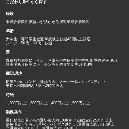
こだわり条件から探す
経験
未経験者歓迎
英語力が活かせる
接客業経験者歓迎
年齢
大学生・専門学生歓迎
30歳以上歓迎
40歳以上歓迎
シニア（50代・60代）歓迎
寮
寮費無料
個室にトイレ・お風呂付
寮個室
客室寮
相部屋寮
Wi-Fiあり
駐車場あり
個室にキッチンあり
寮まで徒歩5分以内
周辺環境
徒歩圏内にコンビニ
徒歩圏内にスーパー
駅近い
バス停近い
東京へ2時間圏内
大阪へ2時間圏内
時給
1,200円以上
1,300円以上
1,400円以上
1,500円以上
勤務条件
通し勤務
自宅からの通い
友人同士OK
稼げる(総支給25万円以上)
髪色明るくてもOK
革靴・パンプス以外OK
交通費支給3万円以上
交通費支給4万円以上
交通費支給5万円以上