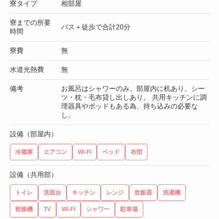
寮タイプ
相部屋
寮までの所要
バス＋徒歩で合計20分
時間
寮費
無
水道光熱費
無
備考
お風呂はシャワーのみ。部屋内に机あり。シー
ツ・枕・毛布貸し出しあり。 共用キッチンに調
理器具やポッドもある為、持ち込みの必要な
し。
設備（部屋内）
冷蔵庫
エアコン
Wi-Fi
ベッド
布団
設備（共用部）
トイレ
洗面台
キッチン
レンジ
炊飯器
洗濯機
乾燥機
TV
Wi-Fi
シャワー
駐車場