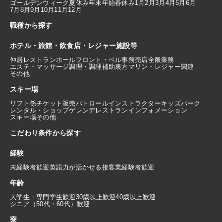
ゴールデンウィーク
夏休み
年末年始
春休み
1月
2月
3月
4月
5月
6月
7月
8月
9月
10月
11月
12月
職種から探す
ホテル・旅館・飲食店・レジャー施設等
仲居
レストランホール
フロント・ベル
事務
売店
全般業務
エステ・マッサージ
調理・調理補助
裏方
マリン・レジャー関連
その他
スキー場
リフト係
チケット販売
パトロール
インストラクター
キッズパーク
レンタル・ショップ
ゲレンデレストラン
インフォメーション
スキー場その他
こだわり条件から探す
経験
未経験者歓迎
英語力が活かせる
接客業経験者歓迎
年齢
大学生・専門学生歓迎
30歳以上歓迎
40歳以上歓迎
シニア（50代・60代）歓迎
寮