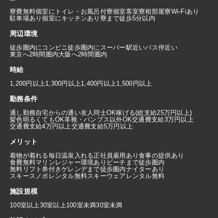
寮費無料
個室にトイレ・お風呂付
寮個室
客室寮
相部屋寮
Wi-Fiあり
駐車場あり
個室にキッチンあり
寮まで徒歩5分以内
周辺環境
徒歩圏内にコンビニ
徒歩圏内にスーパー
駅近い
バス停近い
東京へ2時間圏内
大阪へ2時間圏内
時給
1,200円以上
1,300円以上
1,400円以上
1,500円以上
勤務条件
通し勤務
自宅からの通い
友人同士OK
稼げる(総支給25万円以上)
髪色明るくてもOK
革靴・パンプス以外OK
交通費支給3万円以上
交通費支給4万円以上
交通費支給5万円以上
メリット
着物が着れる
毎日温泉入れる
正社員雇用あり
食事の提供あり
食費無料
マリンレジャー環境あり
ビーチまで徒歩圏内
無料リフト券付き
ゲレンデまで徒歩圏内
ナイターあり
スキースノボレンタル無料
スキーウェアレンタル無料
施設規模
100室以上
30室以上100室未満
30室未満