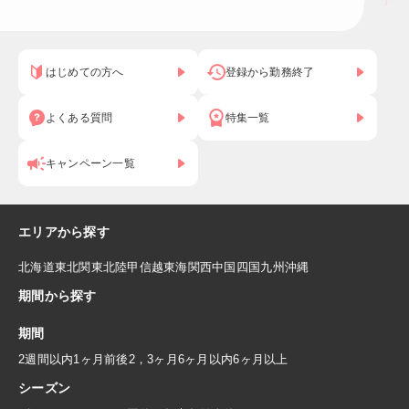
はじめての方へ
登録から勤務終了
よくある質問
特集一覧
キャンペーン一覧
エリアから探す
北海道
東北
関東
北陸
甲信越
東海
関西
中国
四国
九州
沖縄
期間から探す
期間
2週間以内
1ヶ月前後
2，3ヶ月
6ヶ月以内
6ヶ月以上
シーズン