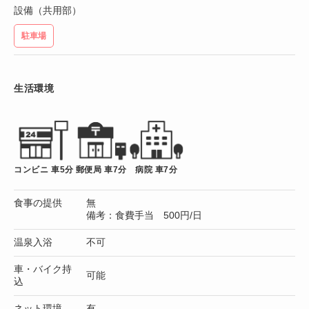
設備（共用部）
駐車場
生活環境
コンビニ 車5分
郵便局 車7分
病院 車7分
食事の提供
無
備考：食費手当 500円/日
温泉入浴
不可
車・バイク持
可能
込
ネット環境
有