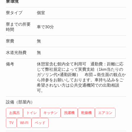
寮環境
寮タイプ
個室
寮までの所要
車で30分
時間
寮費
無
水道光熱費
無
備考
休憩室含む館内全て利用可 通勤費：距離に応
じて弊社規定によって実費支給（1km当たりの
ガソリン代×通勤距離） 布団→衛生面の観点か
ら持参をお願いしております。車持ち込みをご
希望されない方は公共交通機関での出勤相談
可。
設備（部屋内）
お風呂
トイレ
キッチン
洗濯機
乾燥機
エアコン
TV
Wi-Fi
ベッド