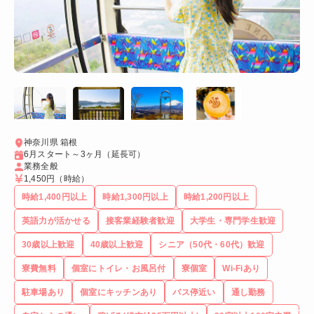
神奈川県 箱根
6月スタート～3ヶ月（延長可）
業務全般
1,450円
（時給）
時給1,400円以上
時給1,300円以上
時給1,200円以上
英語力が活かせる
接客業経験者歓迎
大学生・専門学生歓迎
30歳以上歓迎
40歳以上歓迎
シニア（50代・60代）歓迎
寮費無料
個室にトイレ・お風呂付
寮個室
Wi-Fiあり
駐車場あり
個室にキッチンあり
バス停近い
通し勤務