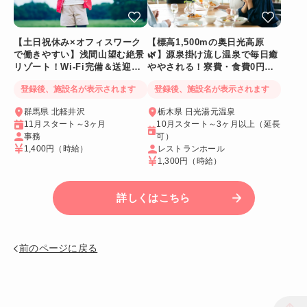
【土日祝休み×オフィスワーク
【標高1,500mの奥日光高原
で働きやすい】浅間山望む絶景
🌿】源泉掛け流し温泉で毎日癒
リゾート！Wi-Fi完備＆送迎バ
ややされる！寮費・食費0円！
スあり
Wi-Fi個室寮
登録後、施設名が表示されます
登録後、施設名が表示されます
群馬県 北軽井沢
栃木県 日光湯元温泉
11月スタート～3ヶ月
10月スタート～3ヶ月以上（延長
事務
可）
1,400円
（時給）
レストランホール
1,300円
（時給）
詳しくはこちら
前のページに戻る