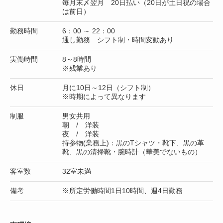
毎月末〆翌月 20日払い（20日が土日祝の場合
は前日）
勤務時間
6：00 ～ 22：00
通し勤務 シフト制・時間変動あり
実働時間
8～8時間
※残業あり
休日
月に10日～12日（シフト制）
※時期によって異なります
制服
男女共用
朝 / 洋装
夜 / 洋装
持参物(業務上)：黒のTシャツ・靴下、黒の革
靴、黒の清掃靴・腕時計（華美でないもの）
客室数
32室未満
備考
※所定労働時間1日10時間、週4日勤務