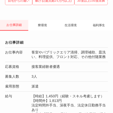
自宅からの通い
稼げる(総支給25万円以上)
30室以上100室未満
お仕事詳細
寮環境
生活環境
福利厚生
お仕事詳細
お仕事内容
客室やパブリックエリア清掃、調理補助、皿洗
い、料理提供、フロント対応、その他付随業務
応募資格
接客業経験者優遇
募集人数
3人
雇用形態
派遣
給与
【時給】1,450円（経験・スキル考慮します）
【時間外】1,813円
法定時間外手当、深夜手当、法定休日勤務手当
あり