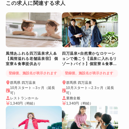
この求人に関連する求人
風情あふれる四万温泉求人♨
四万温泉×自然豊かなロケーシ
【風情溢れる老舗温泉宿】 個
ョンで働こう【温泉に入れるリ
室寮＆食事提供あり
ゾートバイト】個室寮＆食事提
供あり◎
登録後、施設名が表示されます
登録後、施設名が表示されます
群馬県 四万温泉
群馬県 四万温泉
10月スタート～3ヶ月（延長
10月スタート～2.3ヶ月（延長
可）
可）
レストランホール
業務全般
1,340円
（時給）
1,340円
（時給）