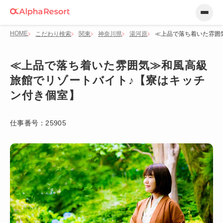
HOME
こだわり検索
関東
神奈川県
湯河原
≪上品で落ち着いた雰囲
≪上品で落ち着いた雰囲気≫和風高級
旅館でリゾートバイト♪【寮はキッチ
ン付き個室】
仕事番号：
25905