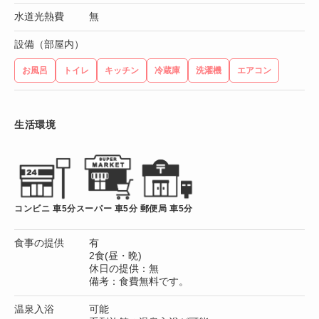
水道光熱費
無
設備（部屋内）
お風呂
トイレ
キッチン
冷蔵庫
洗濯機
エアコン
生活環境
コンビニ 車5分
スーパー 車5分
郵便局 車5分
食事の提供
有
2食(昼・晩)
休日の提供：無
備考：食費無料です。
温泉入浴
可能