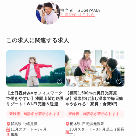
担当者 SUGIYAMA
社員紹介はこちら
この求人に関連する求人
【土日祝休み×オフィスワーク
【標高1,500mの奥日光高原
で働きやすい】浅間山望む絶景
🌿】源泉掛け流し温泉で毎日癒
リゾート！Wi-Fi完備＆送迎バ
ややされる！寮費・食費0円！
スあり
Wi-Fi個室寮
登録後、施設名が表示されます
登録後、施設名が表示されます
群馬県 北軽井沢
栃木県 日光湯元温泉
11月スタート～3ヶ月
10月スタート～3ヶ月以上（延長
事務
可）