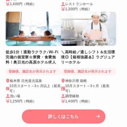
1,400円
（時給）
レストランホール
1,300円
（時給）
徒歩1分！通勤ラクラク♪Wi-Fi
＼高時給／通しシフト＆生活環
完備の個室寮☆寮費・食費無
境◎【箱根強羅♨】ラグジュア
料！奥日光の高原ホテル求人
リーホテル
登録後、施設名が表示されます
登録後、施設名が表示されます
栃木県 日光湯元温泉
神奈川県 箱根
10月スタート～3ヶ月以上（延長
10月スタート～3ヶ月（延長
可）
可）
洗い場
調理補助
1,250円
（時給）
1,400円
（時給）
詳しくはこちら