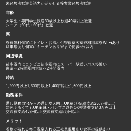
未経験者歓迎
英語力が活かせる
接客業経験者歓迎
年齢
大学生・専門学生歓迎
30歳以上歓迎
40歳以上歓迎
シニア（50代・60代）歓迎
寮
寮費無料
個室にトイレ・お風呂付
寮個室
客室寮
相部屋寮
Wi-Fiあり
駐車場あり
個室にキッチンあり
寮まで徒歩5分以内
周辺環境
徒歩圏内にコンビニ
徒歩圏内にスーパー
駅近い
バス停近い
東京へ2時間圏内
大阪へ2時間圏内
時給
1,200円以上
1,300円以上
1,400円以上
1,500円以上
勤務条件
通し勤務
自宅からの通い
友人同士OK
稼げる(総支給25万円以上)
髪色明るくてもOK
革靴・パンプス以外OK
交通費支給3万円以上
交通費支給4万円以上
交通費支給5万円以上
メリット
着物が着れる
毎日温泉入れる
正社員雇用あり
食事の提供あり