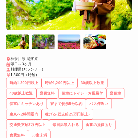
神奈川県 湯河原
即日～3ヶ月
料理運び(ランナー)
1,300円
（時給）
時給1,300円以上
時給1,200円以上
30歳以上歓迎
40歳以上歓迎
寮費無料
個室にトイレ・お風呂付
寮個室
個室にキッチンあり
寮まで徒歩5分以内
バス停近い
東京へ2時間圏内
稼げる(総支給25万円以上)
交通費支給3万円以上
毎日温泉入れる
食事の提供あり
食費無料
30室未満