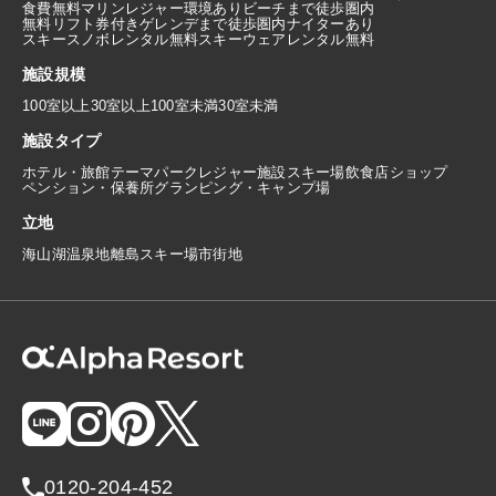
食費無料
マリンレジャー環境あり
ビーチまで徒歩圏内
無料リフト券付き
ゲレンデまで徒歩圏内
ナイターあり
スキースノボレンタル無料
スキーウェアレンタル無料
施設規模
100室以上
30室以上100室未満
30室未満
施設タイプ
ホテル・旅館
テーマパーク
レジャー施設
スキー場
飲食店
ショップ
ペンション・保養所
グランピング・キャンプ場
立地
海
山
湖
温泉地
離島
スキー場
市街地
0120-204-452