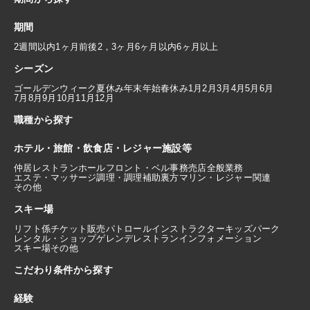
期間
2週間以内
1ヶ月前後
2，3ヶ月
6ヶ月以内
6ヶ月以上
シーズン
ゴールデンウィーク
夏休み
年末年始
春休み
1月
2月
3月
4月
5月
6月
7月
8月
9月
10月
11月
12月
職種から探す
ホテル・旅館・飲食店・レジャー施設等
仲居
レストランホール
フロント・ベル
事務
売店
全般業務
エステ・マッサージ
調理・調理補助
裏方
マリン・レジャー関連
その他
スキー場
リフト係
チケット販売
パトロール
インストラクター
キッズパーク
レンタル・ショップ
ゲレンデレストラン
インフォメーション
スキー場その他
こだわり条件から探す
経験