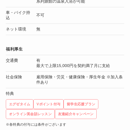
系列旅館の温泉入浴が可能
車・バイク持
不可
込
ネット環境
無
福利厚生
交通費
有
最大で上限15,000円を契約満了月に支給
社会保険
雇用保険・労災・健康保険・厚生年金 ※加入条
件あり
特典
エグゼタイム
Vポイント付与
留学生応援プラン
オンライン英会話レッスン
友達紹介キャンペーン
※各特典の付与には条件がございます