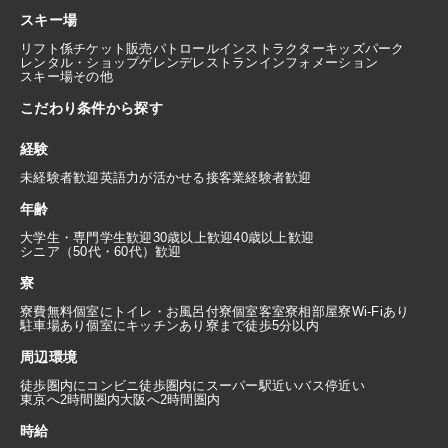
スキー場
リフト係
チケット販売
パトロール
インストラクター
キッズパーク
レンタル・ショップ
ゲレンデレストラン
インフォメーション
スキー場その他
こだわり条件から探す
経験
未経験者歓迎
英語力が活かせる
接客業経験者歓迎
年齢
大学生・専門学生歓迎
30歳以上歓迎
40歳以上歓迎
シニア（50代・60代）歓迎
寮
寮費無料
個室にトイレ・お風呂付
寮個室
客室寮
相部屋寮
Wi-Fiあり
駐車場あり
個室にキッチンあり
寮まで徒歩5分以内
周辺環境
徒歩圏内にコンビニ
徒歩圏内にスーパー
駅近い
バス停近い
東京へ2時間圏内
大阪へ2時間圏内
時給