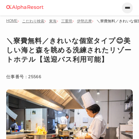
HOME
こだわり検索
東海
三重県
伊勢志摩
＼寮費無料／きれいな個
＼寮費無料／きれいな個室タイプ😊美
しい海と森を眺める洗練されたリゾー
トホテル【送迎バス利用可能】
仕事番号：
25566