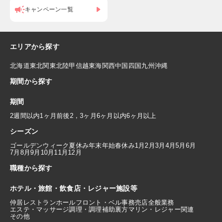
キャンペーン一覧
エリアから探す
北海道
東北
関東
北陸
甲信越
東海
関西
中国
四国
九州
沖縄
期間から探す
期間
2週間以内
1ヶ月前後
2，3ヶ月
6ヶ月以内
6ヶ月以上
シーズン
ゴールデンウィーク
夏休み
年末年始
春休み
1月
2月
3月
4月
5月
6月
7月
8月
9月
10月
11月
12月
職種から探す
ホテル・旅館・飲食店・レジャー施設等
仲居
レストランホール
フロント・ベル
事務
売店
全般業務
エステ・マッサージ
調理・調理補助
裏方
マリン・レジャー関連
その他