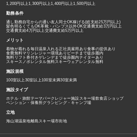
1,200円以上
1,300円以上
1,400円以上
1,500円以上
勤務条件
通し勤務
自宅からの通い
友人同士OK
稼げる(総支給25万円以上)
髪色明るくてもOK
革靴・パンプス以外OK
交通費支給3万円以上
交通費支給4万円以上
交通費支給5万円以上
メリット
着物が着れる
毎日温泉入れる
正社員雇用あり
食事の提供あり
食費無料
マリンレジャー環境あり
ビーチまで徒歩圏内
無料リフト券付き
ゲレンデまで徒歩圏内
ナイターあり
スキースノボレンタル無料
スキーウェアレンタル無料
施設規模
100室以上
30室以上100室未満
30室未満
施設タイプ
ホテル・旅館
テーマパーク
レジャー施設
スキー場
飲食店
ショップ
ペンション・保養所
グランピング・キャンプ場
立地
海
山
湖
温泉地
離島
スキー場
市街地