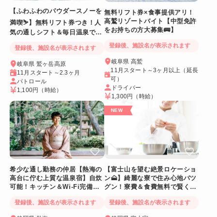
【ふわふわのパウダースノーを
無料リフト券×食事提供アリ！
高鷲リゾートバイト【中型免許
満喫⛷️】無料リフト券つき！人
をお持ちの方大募集🚌】
気の通しシフト＆毎日温泉でリ
フレッシュ
登録後、施設名が表示されます
登録後、施設名が表示されます
岐阜県 高鷲
岐阜県 鷲ヶ岳高原
11月スタート～3ヶ月以上（延長
11月スタート～2.3ヶ月
可）
パトロール
ドライバー
1,100円
（時給）
1,300円
（時給）
希少な通し勤務の仲居【熱海の
【富士山を望む絶景ロケーショ
高台に佇む上質な温泉宿】自炊
ン🗻】綺麗な寮で住み心地バツ
可能！キッチン＆Wi-Fi完備！
グン！寮費＆食費無料で賢く稼
個室寮
げる人気求人
登録後、施設名が表示されます
登録後、施設名が表示されます