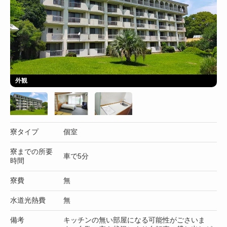
外観
寮タイプ
個室
寮までの所要
車で5分
時間
寮費
無
水道光熱費
無
備考
キッチンの無い部屋になる可能性がごさいま