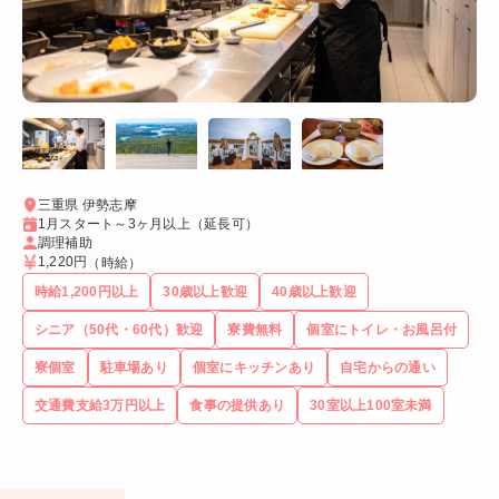
三重県 伊勢志摩
1月スタート～3ヶ月以上（延長可）
調理補助
1,220円
（時給）
時給1,200円以上
30歳以上歓迎
40歳以上歓迎
シニア（50代・60代）歓迎
寮費無料
個室にトイレ・お風呂付
寮個室
駐車場あり
個室にキッチンあり
自宅からの通い
交通費支給3万円以上
食事の提供あり
30室以上100室未満