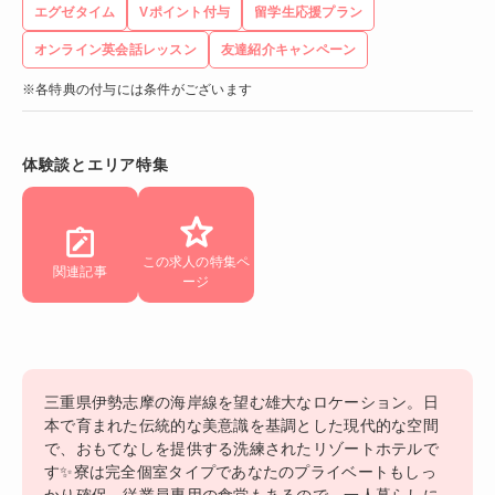
エグゼタイム
Vポイント付与
留学生応援プラン
オンライン英会話レッスン
友達紹介キャンペーン
※各特典の付与には条件がございます
体験談とエリア特集
この求人の特集ペ
関連記事
ージ
三重県伊勢志摩の海岸線を望む雄大なロケーション。日
本で育まれた伝統的な美意識を基調とした現代的な空間
で、おもてなしを提供する洗練されたリゾートホテルで
す✨寮は完全個室タイプであなたのプライベートもしっ