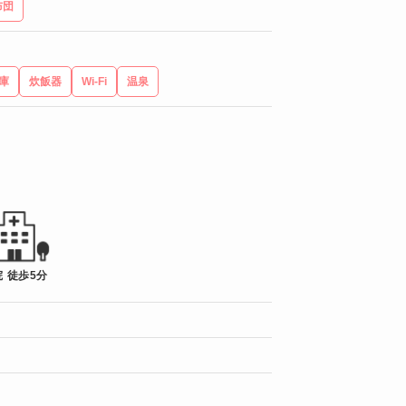
布団
庫
炊飯器
Wi-Fi
温泉
 徒歩5分