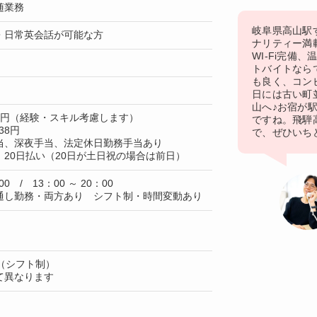
随業務
岐阜県高山駅
・日常英会話が可能な方
ナリティー満
WI-Fi完備
トバイトなら
も良く、コン
日には古い町
山へ♪お宿が
30円（経験・スキル考慮します）
ですね。飛騨
38円
で、ぜひいち
当、深夜手当、法定休日勤務手当あり
20日払い（20日が土日祝の場合は前日）
00 / 13：00 ～ 20：00
通し勤務・両方あり シフト制・時間変動あり
（シフト制）
て異なります