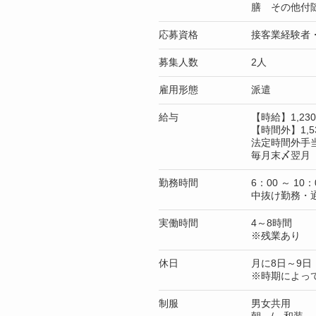
膳 その他付
応募資格
接客業経験者
募集人数
2人
雇用形態
派遣
給与
【時給】1,2
【時間外】1,5
法定時間外手
毎月末〆翌月 
勤務時間
6：00 ～ 10：
中抜け勤務・
実働時間
4～8時間
※残業あり
休日
月に8日～9日
※時期によっ
制服
男女共用