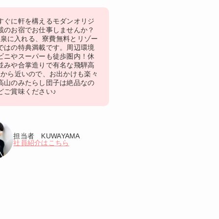
すぐに軒を構えるモダンオリジ
載のお宿でお仕事しませんか？
、温泉に入れる、寮費無料とリゾー
ではの特典満載です。周辺環境
ビニやスーパーも徒歩圏内！休
並みや合掌造りで有名な飛騨高
駅から近いので、お出かけも楽々
高山のみたらし団子は絶品なの
どご賞味ください♪
担当者 KUWAYAMA
社員紹介はこちら