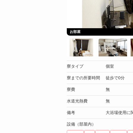
お部屋
寮タイプ
個室
寮までの所要時間
徒歩で0分
寮費
無
水道光熱費
無
備考
大浴場使用に
設備（部屋内）