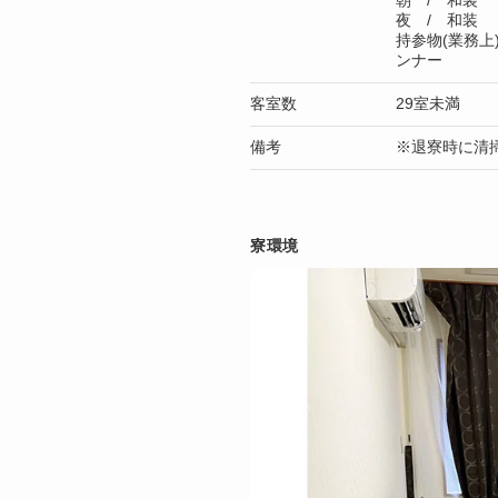
朝 / 和装
夜 / 和装
持参物(業務上
ンナー
客室数
29室未満
備考
※退寮時に清掃
寮環境