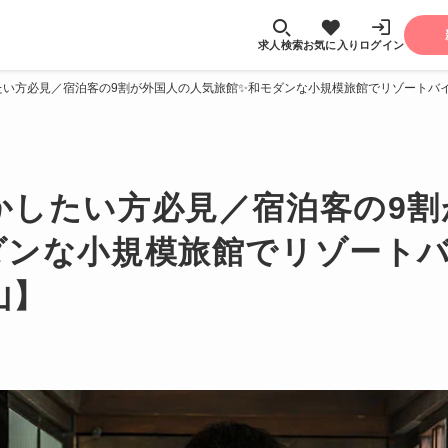
求人検索
お気に入り
ログイン
たい方必見／宿泊客の9割が外国人の人気旅館✨和モダンな小規模旅館でリゾートバ
かしたい方必見／宿泊客の9割
ダンな小規模旅館でリゾート
山】