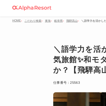
HOME
こだわり検索
東海
岐阜県
飛騨高山
＼語学力を活かし
＼語学力を活
気旅館✨和モ
か？【飛騨高
仕事番号：
25563