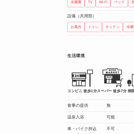
冷蔵庫
TV
Wi-Fi
ベッド
設備（共用部）
お風呂
トイレ
キッチン
冷蔵
生活環境
コンビニ 徒歩1分
スーパー 徒歩7分
病院
食事の提供
無
温泉入浴
可能
車・バイク持込
不可