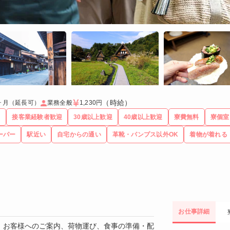
（時給）
3ヶ月（延長可）
業務全般
1,230円
る
接客業経験者歓迎
30歳以上歓迎
40歳以上歓迎
寮費無料
寮個室
ーパー
駅近い
自宅からの通い
革靴・パンプス以外OK
着物が着れる
お仕事詳細
、お客様へのご案内、荷物運び、食事の準備・配