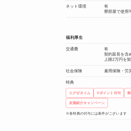
ネット環境
有
寮部屋で使用
福利厚生
交通費
有
契約延長を含
上限2万円を
社会保険
雇用保険・労
特典
エグゼタイム
Vポイント付与
留
友達紹介キャンペーン
※各特典の付与には条件がございます