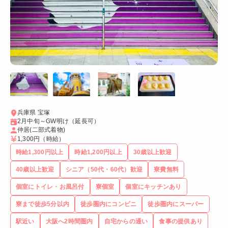
兵庫県 宝塚
2月中旬～GW明け（延長可）
仲居(二部式着物)
1,300円
（時給）
時給1,300円以上
時給1,200円以上
30歳以上歓迎
40歳以上歓迎
シニア（50代・60代）歓迎
寮費無料
個室にトイレ・お風呂付
寮個室
個室にキッチンあり
寮まで徒歩5分以内
徒歩圏内にコンビニ
徒歩圏内にスーパー
駅近い
大阪へ2時間圏内
自宅からの通い
食事の提供あり