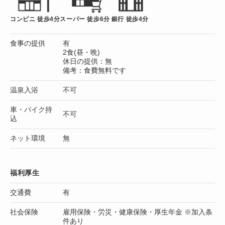
コンビニ 徒歩4分
スーパー 徒歩6分
銀行 徒歩4分
食事の提供
有
2食(昼・晩)
休日の提供：無
備考：食費無料です
温泉入浴
不可
車・バイク持
不可
込
ネット環境
無
福利厚生
交通費
有
社会保険
雇用保険・労災・健康保険・厚生年金 ※加入条
件あり