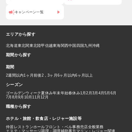
キャンペーン一覧
エリアから探す
北海道
東北
関東
北陸
甲信越
東海
関西
中国
四国
九州
沖縄
期間から探す
期間
2週間以内
1ヶ月前後
2，3ヶ月
6ヶ月以内
6ヶ月以上
シーズン
ゴールデンウィーク
夏休み
年末年始
春休み
1月
2月
3月
4月
5月
6月
7月
8月
9月
10月
11月
12月
職種から探す
ホテル・旅館・飲食店・レジャー施設等
仲居
レストランホール
フロント・ベル
事務
売店
全般業務
エステ・マッサージ
調理・調理補助
裏方
マリン・レジャー関連