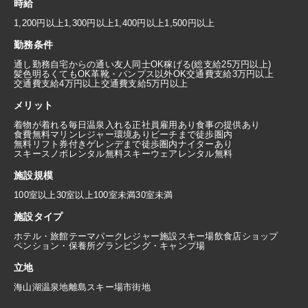
時給
1,200円以上
1,300円以上
1,400円以上
1,500円以上
勤務条件
通し勤務
自宅からの通い
友人同士OK
稼げる(総支給25万円以上)
髪色明るくてもOK
革靴・パンプス以外OK
交通費支給3万円以上
交通費支給4万円以上
交通費支給5万円以上
メリット
着物が着れる
毎日温泉入れる
正社員雇用あり
食事の提供あり
食費無料
マリンレジャー環境あり
ビーチまで徒歩圏内
無料リフト券付き
ゲレンデまで徒歩圏内
ナイターあり
スキースノボレンタル無料
スキーウェアレンタル無料
施設規模
100室以上
30室以上100室未満
30室未満
施設タイプ
ホテル・旅館
テーマパーク
レジャー施設
スキー場
飲食店
ショップ
ペンション・保養所
グランピング・キャンプ場
立地
海
山
湖
温泉地
離島
スキー場
市街地