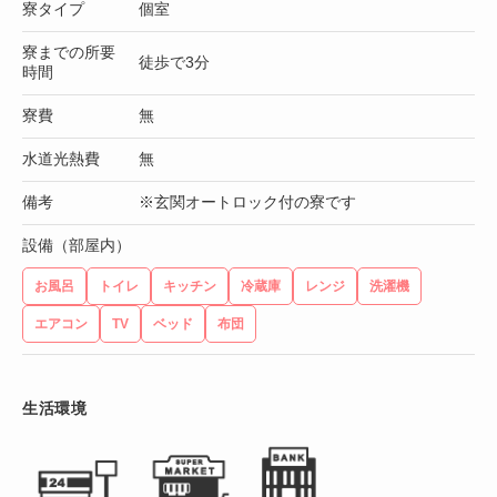
寮タイプ
個室
寮までの所要
徒歩で3分
時間
寮費
無
水道光熱費
無
備考
※玄関オートロック付の寮です
設備（部屋内）
お風呂
トイレ
キッチン
冷蔵庫
レンジ
洗濯機
エアコン
TV
ベッド
布団
生活環境