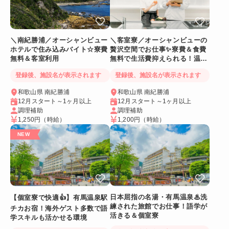
＼南紀勝浦／オーシャンビュー
＼客室寮／オーシャンビューの
ホテルで住み込みバイト☆寮費
贅沢空間でお仕事✨寮費＆食費
無料＆客室利用
無料で生活費抑えられる！温泉
に入れるリゾートバイト
登録後、施設名が表示されます
登録後、施設名が表示されます
和歌山県 南紀勝浦
和歌山県 南紀勝浦
12月スタート～1ヶ月以上
12月スタート～1ヶ月以上
調理補助
調理補助
1,250円
（時給）
1,200円
（時給）
日本屈指の名湯・有馬温泉♨洗
【個室寮で快適👍】有馬温泉駅
練された旅館でお仕事！語学が
チカお宿！海外ゲスト多数で語
活きる＆個室寮
学スキルも活かせる環境