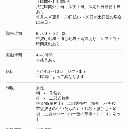
【時間外】1,625円
法定時間外手当、深夜手当、法定休日勤務手当
あり
毎月末〆翌月 20日払い（20日が土日祝の場合
は前日）
勤務時間
6：00 ～ 22：00
中抜け勤務・通し勤務・両方あり シフト制・
時間変動あり
実働時間
4～8時間
※残業あり
休日
月に4日～10日（シフト制）
※時期によって異なります
制服
女性
朝 / 作務衣
夜 / 二部式着物
持参物(業務上)：二部式襦袢（筒袖、バチ衿、
衣紋抜きの付いたもの）・衿芯・腰ひも・足
袋・足袋カバー・白一色の草履・シニヨンネッ
ト