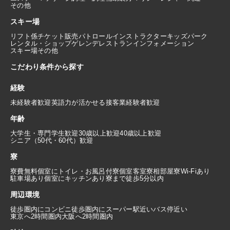
その他
スキー場
リフト係
チケット販売
パトロール
インストラクター
キッズパーク
レンタル・ショップ
ゲレンデレストラン
インフォメーション
スキー場その他
こだわり条件から探す
経験
未経験者歓迎
英語力が活かせる
接客業経験者歓迎
年齢
大学生・専門学生歓迎
30歳以上歓迎
40歳以上歓迎
シニア（50代・60代）歓迎
寮
寮費無料
個室にトイレ・お風呂付
寮個室
客室寮
相部屋寮
Wi-Fiあり
駐車場あり
個室にキッチンあり
寮まで徒歩5分以内
周辺環境
徒歩圏内にコンビニ
徒歩圏内にスーパー
駅近い
バス停近い
東京へ2時間圏内
大阪へ2時間圏内