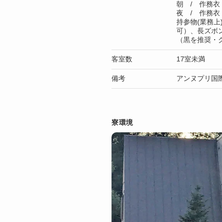
朝 / 作務衣
夜 / 作務衣
持参物(業務上
可）、長ズボ
（黒を推奨・
客室数
17室未満
備考
アンヌプリ国
寮環境