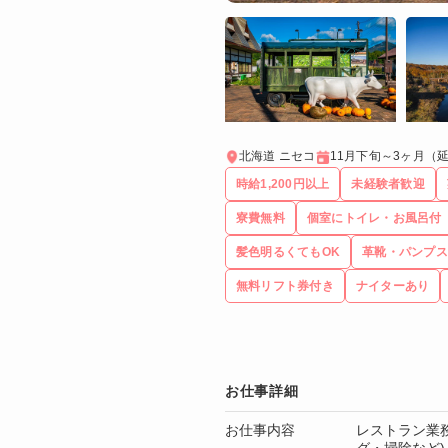
北海道 ニセコ
11月下旬～3ヶ月（
時給1,200円以上
未経験者歓迎
寮費無料
個室にトイレ・お風呂付
髪色明るくてもOK
革靴・パンプス
無料リフト券付き
ナイターあり
お仕事詳細
お仕事内容
レストラン業