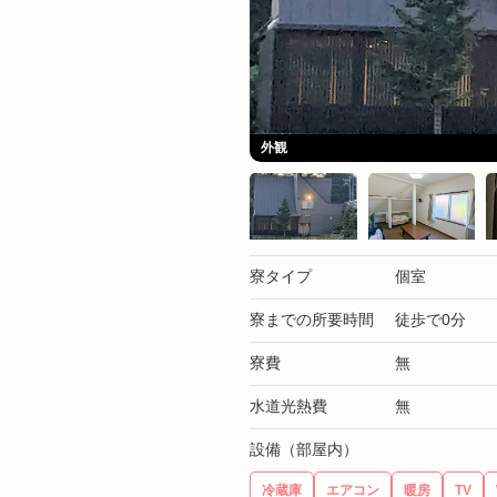
外観
寮タイプ
個室
寮までの所要時間
徒歩で0分
寮費
無
水道光熱費
無
設備（部屋内）
冷蔵庫
エアコン
暖房
TV