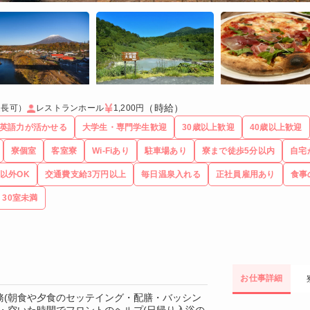
（時給）
延長可）
レストランホール
1,200円
英語力が活かせる
大学生・専門学生歓迎
30歳以上歓迎
40歳以上歓迎
寮個室
客室寮
Wi-Fiあり
駐車場あり
寮まで徒歩5分以内
自宅
以外OK
交通費支給3万円以上
毎日温泉入れる
正社員雇用あり
食事
30室未満
お仕事詳細
務(朝食や夕食のセッテイング・配膳・バッシン