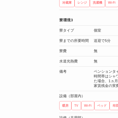
冷蔵庫
レンジ
洗濯機
Wi-Fi
寮環境3
寮タイプ
個室
寮までの所要時間
送迎で5分
寮費
無
水道光熱費
無
備考
ペンションタ
時間帯はシャ
た場合、1ヵ
家賃残金の実費
設備（部屋内）
暖房
TV
Wi-Fi
ベッド
布
設備（共用部）