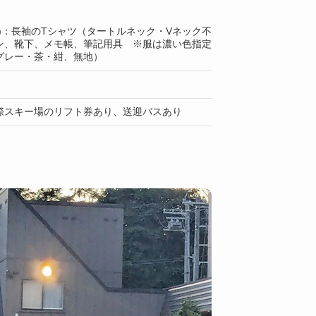
)：長袖のTシャツ（タートルネック・Vネック不
ン、靴下、メモ帳、筆記用具 ※服は濃い色指定
グレー・茶・紺、無地）
際スキー場のリフト券あり、送迎バスあり