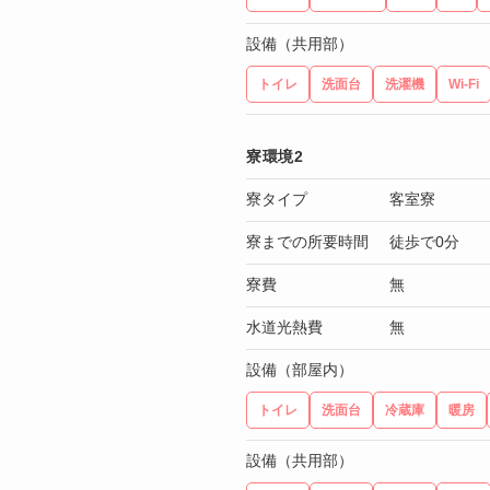
設備（共用部）
トイレ
洗面台
洗濯機
Wi-Fi
寮環境2
寮タイプ
客室寮
寮までの所要時間
徒歩で0分
寮費
無
水道光熱費
無
設備（部屋内）
トイレ
洗面台
冷蔵庫
暖房
設備（共用部）