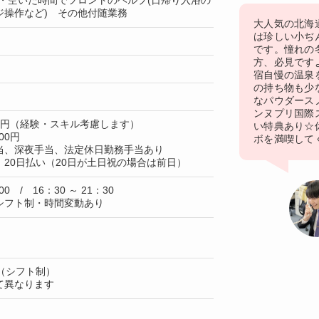
)・空いた時間でフロントのヘルプ(日帰り入浴の
ジ操作など) その他付随業務
大人気の北海
は珍しい小ぢ
です。憧れの
方、必見です
宿自慢の温泉
の持ち物も少
なパウダース
ンヌプリ国際
00円（経験・スキル考慮します）
い特典あり☆
00円
ボを満喫してく
当、深夜手当、法定休日勤務手当あり
20日払い（20日が土日祝の場合は前日）
00 / 16：30 ～ 21：30
シフト制・時間変動あり
（シフト制）
て異なります