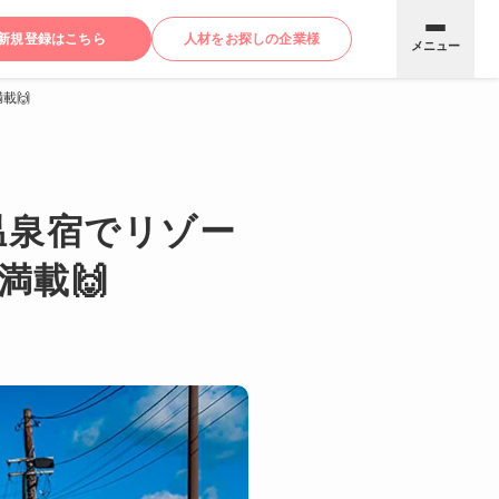
新規登録はこちら
人材をお探しの企業様
メニュー
載🙌
温泉宿でリゾー
満載🙌