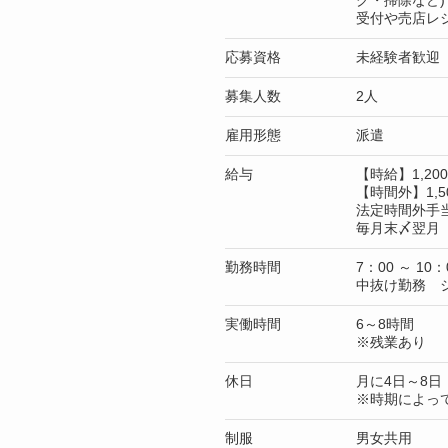
グ・掃除など
受付や売店レ
応募資格
未経験者歓迎
募集人数
2人
雇用形態
派遣
給与
【時給】1,2
【時間外】1,5
法定時間外手
毎月末〆翌月 
勤務時間
7：00 ～ 10：
中抜け勤務 
実働時間
6～8時間
※残業あり
休日
月に4日～8日
※時期によっ
制服
男女共用