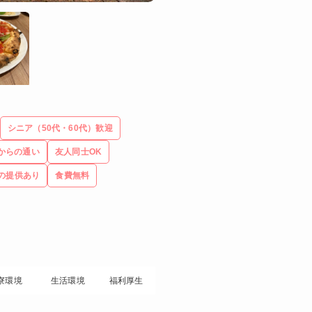
シニア（50代・60代）歓迎
からの通い
友人同士OK
の提供あり
食費無料
寮環境
生活環境
福利厚生