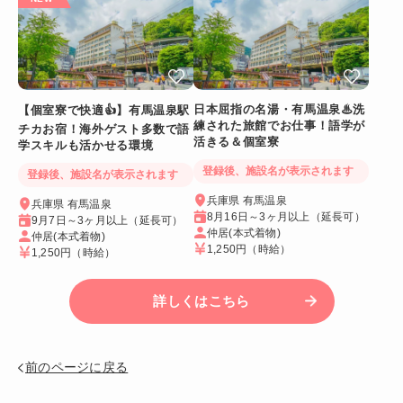
日本屈指の名湯・有馬温泉♨洗
【個室寮で快適👍】有馬温泉駅
練された旅館でお仕事！語学が
チカお宿！海外ゲスト多数で語
活きる＆個室寮
学スキルも活かせる環境
登録後、施設名が表示されます
登録後、施設名が表示されます
兵庫県 有馬温泉
兵庫県 有馬温泉
8月16日～3ヶ月以上（延長可）
9月7日～3ヶ月以上（延長可）
仲居(本式着物)
仲居(本式着物)
1,250円
（時給）
1,250円
（時給）
詳しくはこちら
前のページに戻る