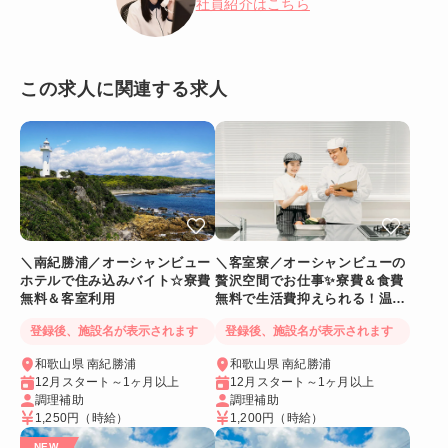
社員紹介はこちら
この求人に関連する求人
＼南紀勝浦／オーシャンビュー
＼客室寮／オーシャンビューの
ホテルで住み込みバイト☆寮費
贅沢空間でお仕事✨寮費＆食費
無料＆客室利用
無料で生活費抑えられる！温泉
に入れるリゾートバイト
登録後、施設名が表示されます
登録後、施設名が表示されます
和歌山県 南紀勝浦
和歌山県 南紀勝浦
12月スタート～1ヶ月以上
12月スタート～1ヶ月以上
調理補助
調理補助
1,250円
（時給）
1,200円
（時給）