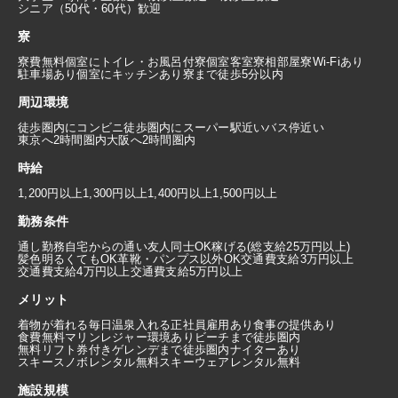
シニア（50代・60代）歓迎
寮
寮費無料
個室にトイレ・お風呂付
寮個室
客室寮
相部屋寮
Wi-Fiあり
駐車場あり
個室にキッチンあり
寮まで徒歩5分以内
周辺環境
徒歩圏内にコンビニ
徒歩圏内にスーパー
駅近い
バス停近い
東京へ2時間圏内
大阪へ2時間圏内
時給
1,200円以上
1,300円以上
1,400円以上
1,500円以上
勤務条件
通し勤務
自宅からの通い
友人同士OK
稼げる(総支給25万円以上)
髪色明るくてもOK
革靴・パンプス以外OK
交通費支給3万円以上
交通費支給4万円以上
交通費支給5万円以上
メリット
着物が着れる
毎日温泉入れる
正社員雇用あり
食事の提供あり
食費無料
マリンレジャー環境あり
ビーチまで徒歩圏内
無料リフト券付き
ゲレンデまで徒歩圏内
ナイターあり
スキースノボレンタル無料
スキーウェアレンタル無料
施設規模