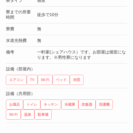
寮タイプ
個室
寮までの所要
徒歩で10分
時間
寮費
無
水道光熱費
無
備考
一軒家(シェアハウス）です。お部屋は個室にな
ります。※男性寮になります
設備（部屋内）
エアコン
TV
Wi-Fi
ベッド
布団
設備（共用部）
お風呂
トイレ
キッチン
冷蔵庫
炊飯器
洗濯機
Wi-Fi
温泉
駐車場