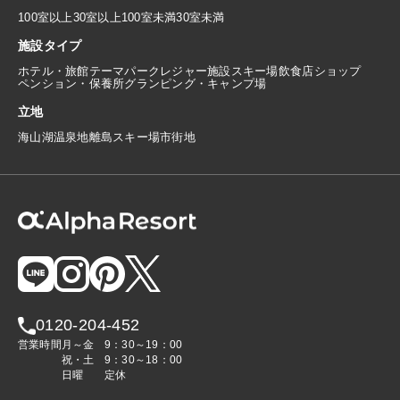
100室以上
30室以上100室未満
30室未満
施設タイプ
ホテル・旅館
テーマパーク
レジャー施設
スキー場
飲食店
ショップ
ペンション・保養所
グランピング・キャンプ場
立地
海
山
湖
温泉地
離島
スキー場
市街地
0120-204-452
営業時間
月～金
9：30～19：00
祝・土
9：30～18：00
日曜
定休