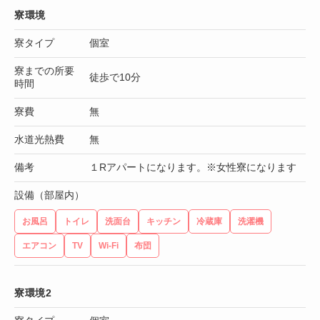
寮環境
寮タイプ
個室
寮までの所要
徒歩で10分
時間
寮費
無
水道光熱費
無
備考
１Rアパートになります。※女性寮になります
設備（部屋内）
お風呂
トイレ
洗面台
キッチン
冷蔵庫
洗濯機
エアコン
TV
Wi-Fi
布団
寮環境2