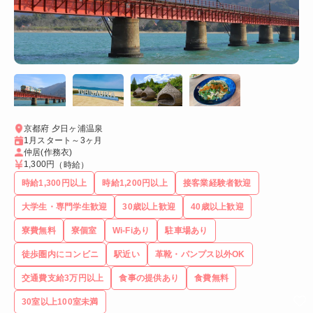
京都府 夕日ヶ浦温泉
1月スタート～3ヶ月
仲居(作務衣)
1,300円
（時給）
時給1,300円以上
時給1,200円以上
接客業経験者歓迎
大学生・専門学生歓迎
30歳以上歓迎
40歳以上歓迎
寮費無料
寮個室
Wi-Fiあり
駐車場あり
徒歩圏内にコンビニ
駅近い
革靴・パンプス以外OK
交通費支給3万円以上
食事の提供あり
食費無料
30室以上100室未満