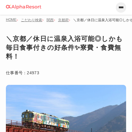
HOME
こだわり検索
関西
京都府
＼京都／休日に温泉入浴可能◎しか
＼京都／休日に温泉入浴可能◎しかも
毎日食事付きの好条件✨寮費・食費無
料！
仕事番号：
24973