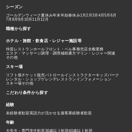
シーズン
ゴールデンウィーク
夏休み
年末年始
春休み
1月
2月
3月
4月
5月
6月
7月
8月
9月
10月
11月
12月
職種から探す
ホテル・旅館・飲食店・レジャー施設等
仲居
レストランホール
フロント・ベル
事務
売店
全般業務
エステ・マッサージ
調理・調理補助
裏方
マリン・レジャー関連
その他
スキー場
リフト係
チケット販売
パトロール
インストラクター
キッズパーク
レンタル・ショップ
ゲレンデレストラン
インフォメーション
スキー場その他
こだわり条件から探す
経験
未経験者歓迎
英語力が活かせる
接客業経験者歓迎
年齢
大学生・専門学生歓迎
30歳以上歓迎
40歳以上歓迎