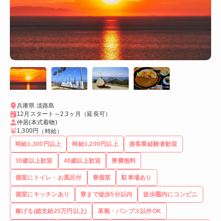
兵庫県 淡路島
12月スタート～2.3ヶ月（延長可）
仲居(本式着物)
1,300円
（時給）
時給1,300円以上
時給1,200円以上
接客業経験者歓迎
30歳以上歓迎
40歳以上歓迎
寮費無料
個室にトイレ・お風呂付
寮個室
駐車場あり
個室にキッチンあり
寮まで徒歩5分以内
徒歩圏内にコンビニ
稼げる(総支給25万円以上)
革靴・パンプス以外OK