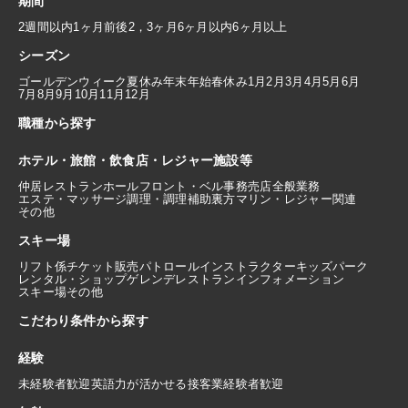
期間
2週間以内
1ヶ月前後
2，3ヶ月
6ヶ月以内
6ヶ月以上
シーズン
ゴールデンウィーク
夏休み
年末年始
春休み
1月
2月
3月
4月
5月
6月
7月
8月
9月
10月
11月
12月
職種から探す
ホテル・旅館・飲食店・レジャー施設等
仲居
レストランホール
フロント・ベル
事務
売店
全般業務
エステ・マッサージ
調理・調理補助
裏方
マリン・レジャー関連
その他
スキー場
リフト係
チケット販売
パトロール
インストラクター
キッズパーク
レンタル・ショップ
ゲレンデレストラン
インフォメーション
スキー場その他
こだわり条件から探す
経験
未経験者歓迎
英語力が活かせる
接客業経験者歓迎