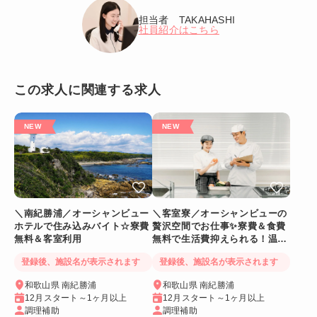
担当者 TAKAHASHI
社員紹介はこちら
この求人に関連する求人
＼南紀勝浦／オーシャンビュー
＼客室寮／オーシャンビューの
ホテルで住み込みバイト☆寮費
贅沢空間でお仕事✨寮費＆食費
無料＆客室利用
無料で生活費抑えられる！温泉
に入れるリゾートバイト
登録後、施設名が表示されます
登録後、施設名が表示されます
和歌山県 南紀勝浦
和歌山県 南紀勝浦
12月スタート～1ヶ月以上
12月スタート～1ヶ月以上
調理補助
調理補助