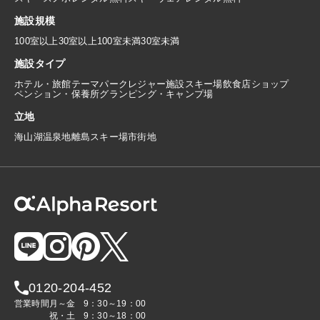
施設規模
100室以上
30室以上100室未満
30室未満
施設タイプ
ホテル・旅館
テーマパーク
レジャー施設
スキー場
飲食店
ショップ
ペンション・保養所
グランピング・キャンプ場
立地
海
山
湖
温泉地
離島
スキー場
市街地
0120-204-452
営業時間
月～金
9：30～19：00
祝・土
9：30～18：00