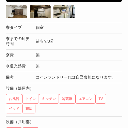
寮タイプ
個室
寮までの所要
徒歩で3分
時間
寮費
無
水道光熱費
無
備考
コインランドリー代は自己負担になります。
設備（部屋内）
お風呂
トイレ
キッチン
冷蔵庫
エアコン
TV
ベッド
布団
設備（共用部）