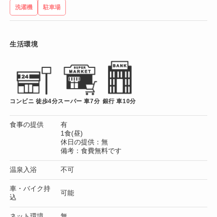
洗濯機
駐車場
生活環境
コンビニ 徒歩4分
スーパー 車7分
銀行 車10分
食事の提供
有
1食(昼)
休日の提供：無
備考：食費無料です
温泉入浴
不可
車・バイク持
可能
込
ネット環境
無