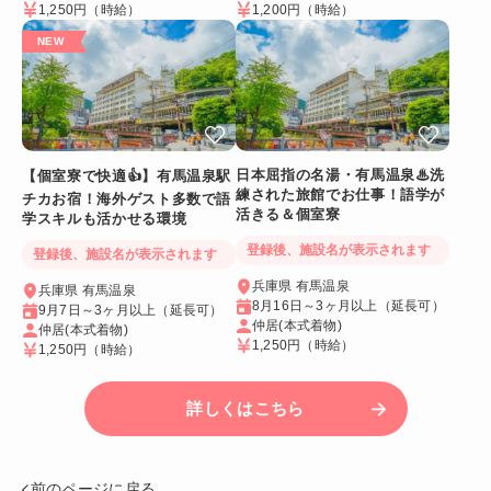
1,250円
（時給）
1,200円
（時給）
日本屈指の名湯・有馬温泉♨洗
【個室寮で快適👍】有馬温泉駅
練された旅館でお仕事！語学が
チカお宿！海外ゲスト多数で語
活きる＆個室寮
学スキルも活かせる環境
登録後、施設名が表示されます
登録後、施設名が表示されます
兵庫県 有馬温泉
兵庫県 有馬温泉
8月16日～3ヶ月以上（延長可）
9月7日～3ヶ月以上（延長可）
仲居(本式着物)
仲居(本式着物)
1,250円
（時給）
1,250円
（時給）
詳しくはこちら
前のページに戻る