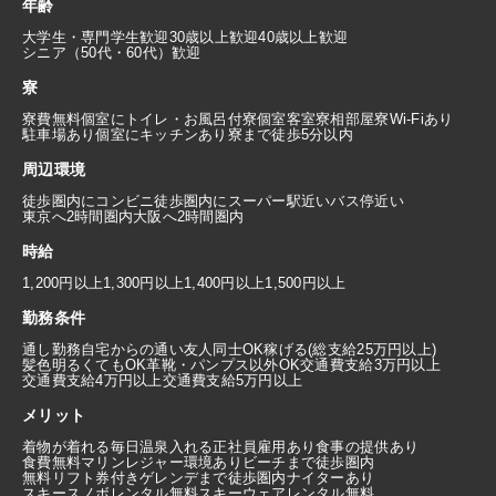
年齢
大学生・専門学生歓迎
30歳以上歓迎
40歳以上歓迎
シニア（50代・60代）歓迎
寮
寮費無料
個室にトイレ・お風呂付
寮個室
客室寮
相部屋寮
Wi-Fiあり
駐車場あり
個室にキッチンあり
寮まで徒歩5分以内
周辺環境
徒歩圏内にコンビニ
徒歩圏内にスーパー
駅近い
バス停近い
東京へ2時間圏内
大阪へ2時間圏内
時給
1,200円以上
1,300円以上
1,400円以上
1,500円以上
勤務条件
通し勤務
自宅からの通い
友人同士OK
稼げる(総支給25万円以上)
髪色明るくてもOK
革靴・パンプス以外OK
交通費支給3万円以上
交通費支給4万円以上
交通費支給5万円以上
メリット
着物が着れる
毎日温泉入れる
正社員雇用あり
食事の提供あり
食費無料
マリンレジャー環境あり
ビーチまで徒歩圏内
無料リフト券付き
ゲレンデまで徒歩圏内
ナイターあり
スキースノボレンタル無料
スキーウェアレンタル無料