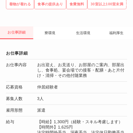
着物が着れる
食事の提供あり
食費無料
30室以上100室未満
お仕事詳細
寮環境
生活環境
福利厚生
お仕事詳細
お仕事内容
お出迎え、お見送り、お部屋のご案内、部屋出
し、食事処、宴会場での接客・配膳・あと片付
け・清掃・その他付随業務
応募資格
仲居経験者
募集人数
3人
雇用形態
派遣
給与
【時給】1,300円（経験・スキル考慮します）
【時間外】1,625円
法定時間外手当、深夜手当、法定休日勤務手当