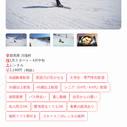
群馬県 川場村
1月スタート～4月中旬
レンタル
1,160円
（時給）
未経験者歓迎
英語力が活かせる
大学生・専門学生歓迎
30歳以上歓迎
40歳以上歓迎
シニア（50代・60代）歓迎
相部屋寮
バス停近い
通し勤務
自宅からの通い
友人同士OK
髪色明るくてもOK
食事の提供あり
無料リフト券付き
スキースノボレンタル無料