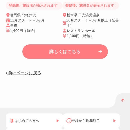
スあり
Wi-Fi個室寮
登録後、施設名が表示されます
登録後、施設名が表示されます
群馬県 北軽井沢
栃木県 日光湯元温泉
11月スタート～3ヶ月
10月スタート～3ヶ月以上（延長
事務
可）
1,400円
（時給）
レストランホール
1,300円
（時給）
詳しくはこちら
前のページに戻る
はじめての方へ
登録から勤務終了