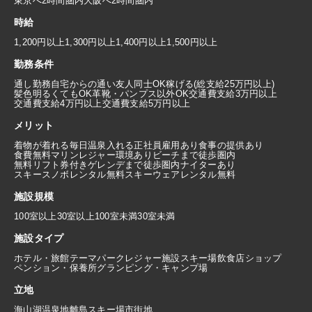
東京へ2時間圏内
大阪へ2時間圏内
時給
1,200円以上
1,300円以上
1,400円以上
1,500円以上
勤務条件
通し勤務
自宅からの通い
友人同士OK
稼げる(総支給25万円以上)
髪色明るくてもOK
革靴・パンプス以外OK
交通費支給3万円以上
交通費支給4万円以上
交通費支給5万円以上
メリット
着物が着れる
毎日温泉入れる
正社員雇用あり
食事の提供あり
食費無料
マリンレジャー環境あり
ビーチまで徒歩圏内
無料リフト券付き
ゲレンデまで徒歩圏内
ナイターあり
スキースノボレンタル無料
スキーウェアレンタル無料
施設規模
100室以上
30室以上100室未満
30室未満
施設タイプ
ホテル・旅館
テーマパーク
レジャー施設
スキー場
飲食店
ショップ
ペンション・保養所
グランピング・キャンプ場
立地
海
山
湖
温泉地
離島
スキー場
市街地