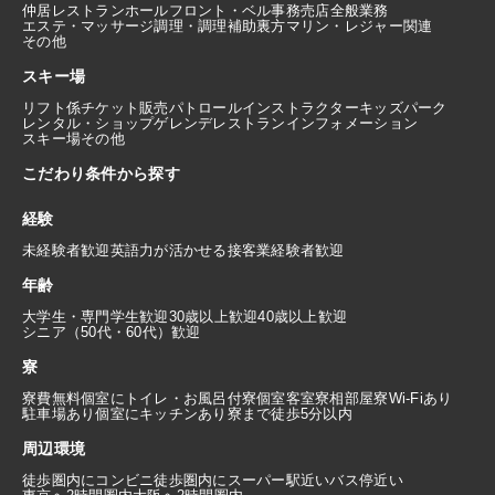
仲居
レストランホール
フロント・ベル
事務
売店
全般業務
エステ・マッサージ
調理・調理補助
裏方
マリン・レジャー関連
その他
スキー場
リフト係
チケット販売
パトロール
インストラクター
キッズパーク
レンタル・ショップ
ゲレンデレストラン
インフォメーション
スキー場その他
こだわり条件から探す
経験
未経験者歓迎
英語力が活かせる
接客業経験者歓迎
年齢
大学生・専門学生歓迎
30歳以上歓迎
40歳以上歓迎
シニア（50代・60代）歓迎
寮
寮費無料
個室にトイレ・お風呂付
寮個室
客室寮
相部屋寮
Wi-Fiあり
駐車場あり
個室にキッチンあり
寮まで徒歩5分以内
周辺環境
徒歩圏内にコンビニ
徒歩圏内にスーパー
駅近い
バス停近い