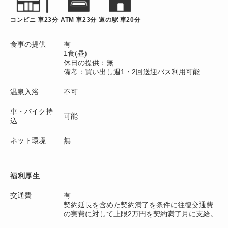
コンビニ 車23分
ATM 車23分
道の駅 車20分
食事の提供
有
1食(昼)
休日の提供：無
備考：買い出し週1・2回送迎バス利用可能
温泉入浴
不可
車・バイク持
可能
込
ネット環境
無
福利厚生
交通費
有
契約延長を含めた契約満了を条件に往復交通費
の実費に対して上限2万円を契約満了月に支給。