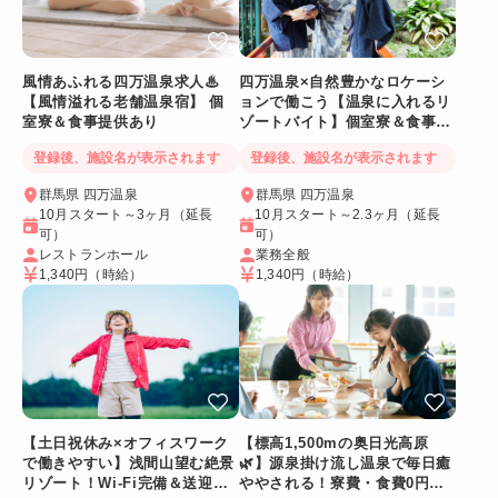
風情あふれる四万温泉求人♨
四万温泉×自然豊かなロケーシ
【風情溢れる老舗温泉宿】 個
ョンで働こう【温泉に入れるリ
室寮＆食事提供あり
ゾートバイト】個室寮＆食事提
供あり◎
登録後、施設名が表示されます
登録後、施設名が表示されます
群馬県 四万温泉
群馬県 四万温泉
10月スタート～3ヶ月（延長
10月スタート～2.3ヶ月（延長
可）
可）
レストランホール
業務全般
1,340円
（時給）
1,340円
（時給）
【土日祝休み×オフィスワーク
【標高1,500mの奥日光高原
で働きやすい】浅間山望む絶景
🌿】源泉掛け流し温泉で毎日癒
リゾート！Wi-Fi完備＆送迎バ
ややされる！寮費・食費0円！