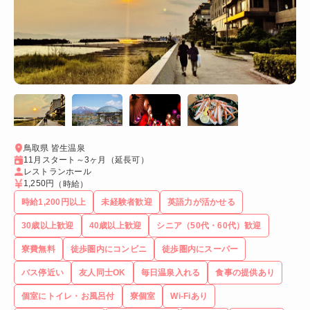
鳥取県 皆生温泉
11月スタート～3ヶ月（延長可）
レストランホール
1,250円
（時給）
時給1,200円以上
未経験者歓迎
英語力が活かせる
30歳以上歓迎
40歳以上歓迎
シニア（50代・60代）歓迎
寮費無料
徒歩圏内にコンビニ
徒歩圏内にスーパー
バス停近い
友人同士OK
毎日温泉入れる
食事の提供あり
個室にトイレ・お風呂付
寮個室
Wi-Fiあり