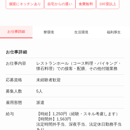
個室にキッチンあり
自宅からの通い
食費無料
100室以上
お仕事詳細
寮環境
生活環境
福利厚生
お仕事詳細
お仕事内容
レストランホール（コース料理・バイキング・
懐石料理）での接客・配膳、その他付随業務
応募資格
未経験者歓迎
募集人数
5人
雇用形態
派遣
給与
【時給】1,250円（経験・スキル考慮します）
【時間外】1,563円
法定時間外手当、深夜手当、法定休日勤務手当
あり