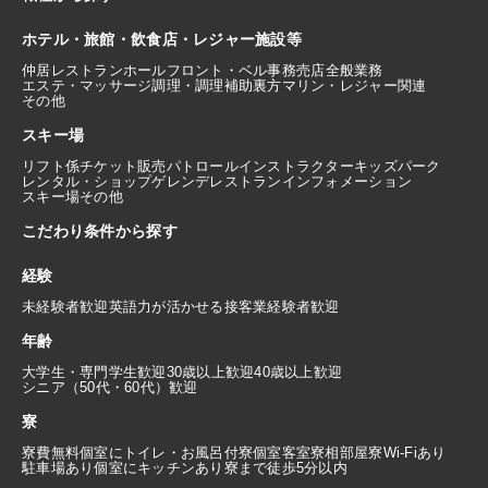
ホテル・旅館・飲食店・レジャー施設等
仲居
レストランホール
フロント・ベル
事務
売店
全般業務
エステ・マッサージ
調理・調理補助
裏方
マリン・レジャー関連
その他
スキー場
リフト係
チケット販売
パトロール
インストラクター
キッズパーク
レンタル・ショップ
ゲレンデレストラン
インフォメーション
スキー場その他
こだわり条件から探す
経験
未経験者歓迎
英語力が活かせる
接客業経験者歓迎
年齢
大学生・専門学生歓迎
30歳以上歓迎
40歳以上歓迎
シニア（50代・60代）歓迎
寮
寮費無料
個室にトイレ・お風呂付
寮個室
客室寮
相部屋寮
Wi-Fiあり
駐車場あり
個室にキッチンあり
寮まで徒歩5分以内