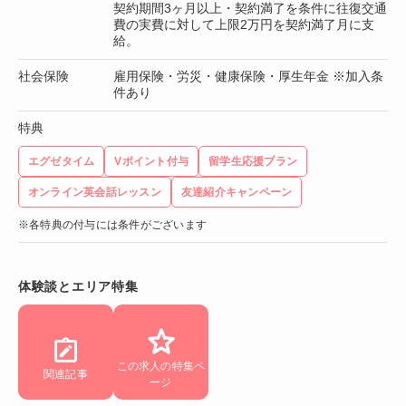
契約期間3ヶ月以上・契約満了を条件に往復交通
費の実費に対して上限2万円を契約満了月に支
給。
社会保険
雇用保険・労災・健康保険・厚生年金 ※加入条
件あり
特典
エグゼタイム
Vポイント付与
留学生応援プラン
オンライン英会話レッスン
友達紹介キャンペーン
※各特典の付与には条件がございます
体験談とエリア特集
この求人の特集ペ
関連記事
ージ