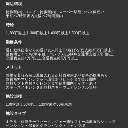
周辺環境
徒歩圏内にコンビニ
徒歩圏内にスーパー
駅近い
バス停近い
東京へ2時間圏内
大阪へ2時間圏内
時給
1,200円以上
1,300円以上
1,400円以上
1,500円以上
勤務条件
通し勤務
自宅からの通い
友人同士OK
稼げる(総支給25万円以上)
髪色明るくてもOK
革靴・パンプス以外OK
交通費支給3万円以上
交通費支給4万円以上
交通費支給5万円以上
メリット
着物が着れる
毎日温泉入れる
正社員雇用あり
食事の提供あり
食費無料
マリンレジャー環境あり
ビーチまで徒歩圏内
無料リフト券付き
ゲレンデまで徒歩圏内
ナイターあり
スキースノボレンタル無料
スキーウェアレンタル無料
施設規模
100室以上
30室以上100室未満
30室未満
施設タイプ
ホテル・旅館
テーマパーク
レジャー施設
スキー場
飲食店
ショップ
ペンション・保養所
グランピング・キャンプ場