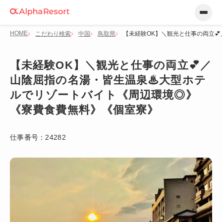
HOME
こだわり検索
中国
鳥取県
【未経験OK】＼観光と仕事の両立
【未経験OK】＼観光と仕事の両立💕／
山陰屈指の名湯・皆生温泉♨大型ホテ
ルでリゾートバイト《周辺環境◎》
《寮費食費無料》《個室寮》
仕事番号：
24282