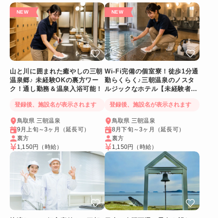
山と川に囲まれた癒やしの三朝
Wi-Fi完備の個室寮！徒歩1分通
温泉郷♪ 未経験OKの裏方ワー
勤らくらく♪三朝温泉のノスタ
ク！通し勤務＆温泉入浴可能！
ルジックなホテル【未経験者
OK裏方スタッフ👍】
登録後、施設名が表示されます
登録後、施設名が表示されます
鳥取県 三朝温泉
鳥取県 三朝温泉
9月上旬～3ヶ月（延長可）
8月下旬～3ヶ月（延長可）
裏方
裏方
1,150円
（時給）
1,150円
（時給）