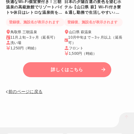
快適なWi-Fi個室寮付き！三朝
日本の夕陽百選の景色を望むホ
温泉の高級旅館でリゾートバイ
テル【山口県 萩】Wi-Fi付き寮
ト✨休日はレトロな温泉街をの
＆通し勤務で生活しやすい♪絶
んびり散策♪
景も毎日満喫！
登録後、施設名が表示されます
登録後、施設名が表示されます
鳥取県 三朝温泉
山口県 萩温泉
11月上旬～3ヶ月（延長可）
10月中旬まで～3ヶ月以上（延長
洗い場
可）
1,250円
（時給）
フロント
1,500円
（時給）
詳しくはこちら
前のページに戻る