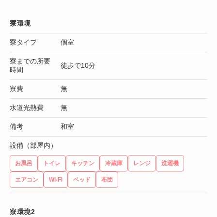
寮環境
寮タイプ
個室
寮までの所要
徒歩で10分
時間
寮費
無
水道光熱費
無
備考
和室
設備（部屋内）
お風呂
トイレ
キッチン
冷蔵庫
レンジ
洗濯機
エアコン
Wi-Fi
ベッド
布団
寮環境2