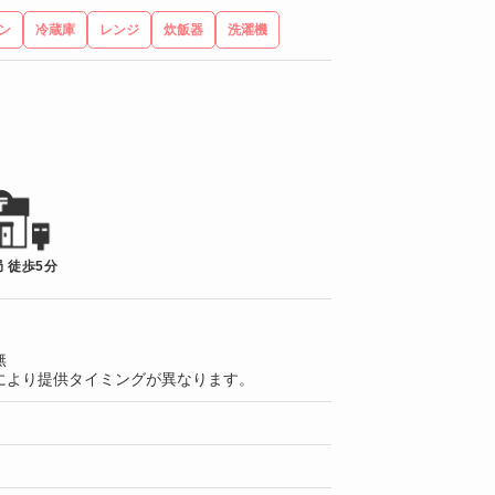
ン
冷蔵庫
レンジ
炊飯器
洗濯機
 徒歩5分
無
により提供タイミングが異なります。