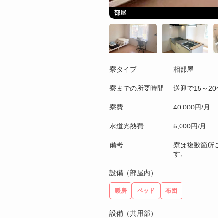
部屋
寮タイプ
相部屋
寮までの所要時間
送迎で15～20
寮費
40,000円/月
水道光熱費
5,000円/月
備考
寮は複数箇所
す。
設備（部屋内）
暖房
ベッド
布団
設備（共用部）