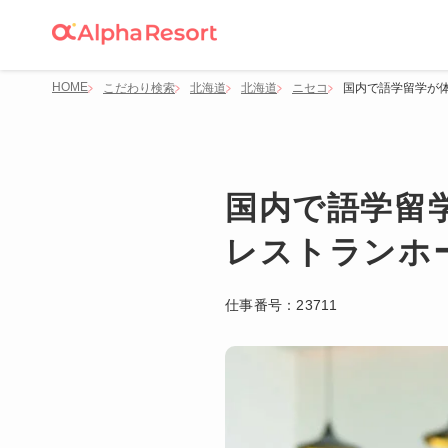
HOME
こだわり検索
北海道
北海道
ニセコ
国内で語学留学が体
国内で語学留
レストランホ
仕事番号：
23711