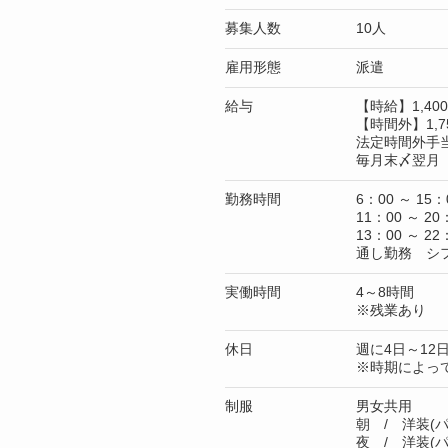
募集人数
10人
雇用形態
派遣
給与
【時給】1,4
【時間外】1,7
法定時間外手
毎月末〆翌月 
勤務時間
6：00 ～ 15：
11：00 ～ 20
13：00 ～ 22
通し勤務 シ
実働時間
4～8時間
※残業あり
休日
週に4日～12
※時期によっ
制服
男女共用
朝 / 洋装(パ
夜 / 洋装(パ