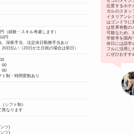
セコのメイン
位置するホテ
ガルのスタッ
イタリアンレ
はゴンドラに
は世界有数の
00円（経験・スキル考慮します）
可能なため、
50円
学留学を国内
当、深夜手当、法定休日勤務手当あり
休日には語学
20日払い（20日が土日祝の場合は前日）
フルに活用し
にぜひおすす
00
：00
：00
フト制・時間変動あり
日（シフト制）
て異なります
ンツ)
ンツ)