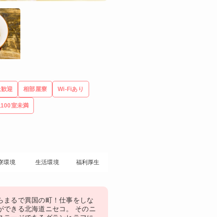
上歓迎
相部屋寮
Wi-Fiあり
100室未満
寮環境
生活環境
福利厚生
らまるで異国の町！仕事をしな
ができる北海道ニセコ。 そのニ