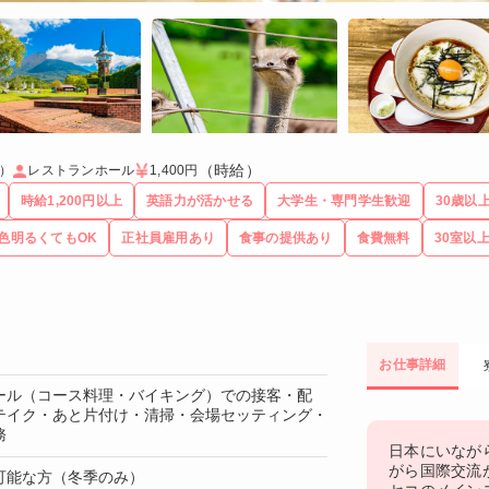
（時給）
）
レストランホール
1,400円
時給1,200円以上
英語力が活かせる
大学生・専門学生歓迎
30歳以
色明るくてもOK
正社員雇用あり
食事の提供あり
食費無料
30室以上
お仕事詳細
ール（コース料理・バイキング）での接客・配
テイク・あと片付け・清掃・会場セッティング・
務
日本にいなが
がら国際交流
可能な方（冬季のみ）