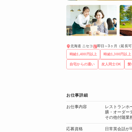
北海道 ニセコ
即日～3ヶ月（延長可
時給1,400円以上
時給1,300円以上
自宅からの通い
友人同士OK
髪
お仕事詳細
お仕事内容
レストランホ
膳・オーダー
その他付随業
応募資格
日常英会話が