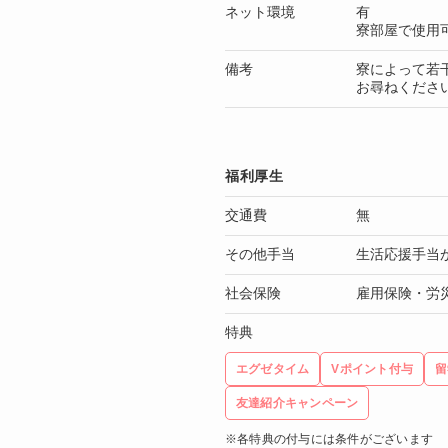
ネット環境
有
寮部屋で使用
備考
寮によって若
お尋ねくださ
福利厚生
交通費
無
その他手当
生活応援手当
社会保険
雇用保険・労
特典
エグゼタイム
Vポイント付与
留
友達紹介キャンペーン
※各特典の付与には条件がございます