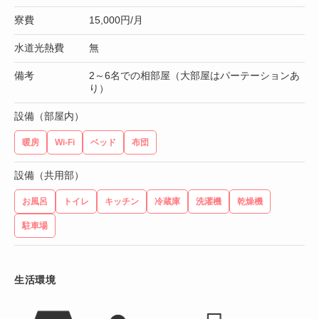
寮費
15,000円/月
水道光熱費
無
備考
2～6名での相部屋（大部屋はパーテーションあ
り）
設備（部屋内）
暖房
Wi-Fi
ベッド
布団
設備（共用部）
お風呂
トイレ
キッチン
冷蔵庫
洗濯機
乾燥機
駐車場
生活環境