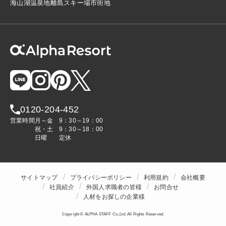
海
山
湖
温泉地
離島
スキー場
市街地
0120-204-452
営業時間
月～金
9：30～19：00
祝・土
9：30～18：00
日曜
定休
サイトマップ
プライバシーポリシー
利用規約
会社概要
社員紹介
外国人求職者の皆様
お問合せ
人材をお探しの企業様
Copyright © ALPHA STAFF Co.,Ltd. All Rights Reserved.