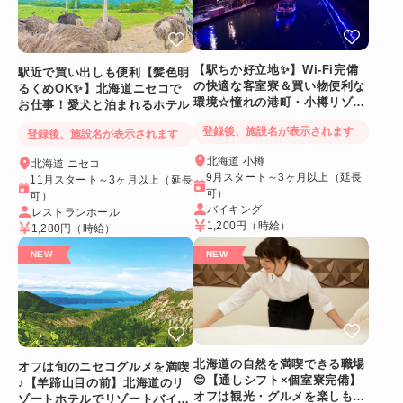
【駅ちか好立地✨】Wi-Fi完備
駅近で買い出しも便利【髪色明
の快適な客室寮＆買い物便利な
るくめOK✨】北海道ニセコで
環境☆憧れの港町・小樽リゾー
お仕事！愛犬と泊まれるホテル
トバイト
登録後、施設名が表示されます
登録後、施設名が表示されます
北海道 小樽
北海道 ニセコ
9月スタート～3ヶ月以上（延長
11月スタート～3ヶ月以上（延長
可）
可）
バイキング
レストランホール
1,200円
（時給）
1,280円
（時給）
北海道の自然を満喫できる職場
オフは旬のニセコグルメを満喫
😊【通しシフト×個室寮完備】
♪【羊蹄山目の前】北海道のリ
オフは観光・グルメを楽しも
ゾートホテルでリゾートバイト