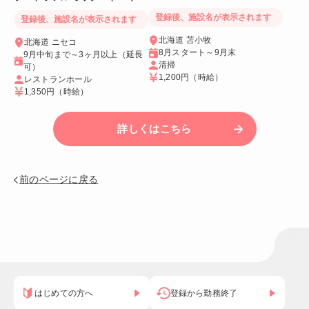
う！
☆
登録後、施設名が表示されます
登録後、施設名が表示されます
北海道 苫小牧
北海道 ニセコ
8月スタート～9月末
9月中旬まで～3ヶ月以上（延長
清掃
可）
1,200円
（時給）
レストランホール
1,350円
（時給）
詳しくはこちら
前のページに戻る
はじめての方へ
登録から勤務終了