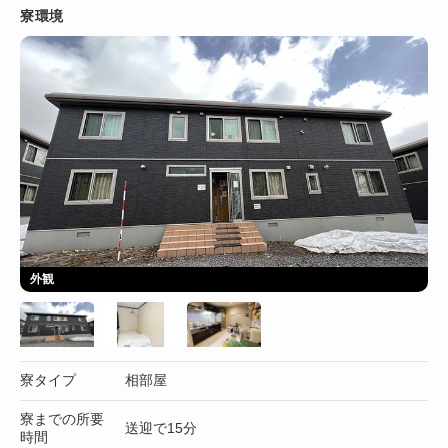
寮環境
外観
寮タイプ
相部屋
寮までの所要
送迎で15分
時間