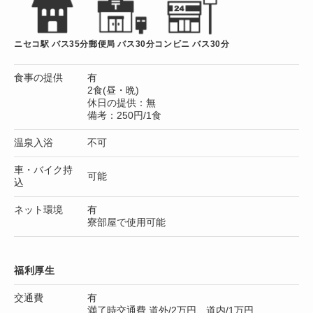
ニセコ駅 バス35分
郵便局 バス30分
コンビニ バス30分
食事の提供
有
2食(昼・晩)
休日の提供：無
備考：250円/1食
温泉入浴
不可
車・バイク持
可能
込
ネット環境
有
寮部屋で使用可能
福利厚生
交通費
有
満了時交通費 道外/2万円、道内/1万円