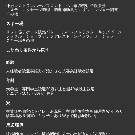
仲居
レストランホール
フロント・ベル
事務
売店
全般業務
エステ・マッサージ
調理・調理補助
裏方
マリン・レジャー関連
その他
スキー場
リフト係
チケット販売
パトロール
インストラクター
キッズパーク
レンタル・ショップ
ゲレンデレストラン
インフォメーション
スキー場その他
こだわり条件から探す
経験
未経験者歓迎
英語力が活かせる
接客業経験者歓迎
年齢
大学生・専門学生歓迎
30歳以上歓迎
40歳以上歓迎
シニア（50代・60代）歓迎
寮
寮費無料
個室にトイレ・お風呂付
寮個室
客室寮
相部屋寮
Wi-Fiあり
駐車場あり
個室にキッチンあり
寮まで徒歩5分以内
周辺環境
徒歩圏内にコンビニ
徒歩圏内にスーパー
駅近い
バス停近い