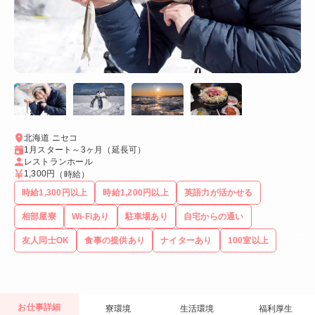
北海道 ニセコ
1月スタート～3ヶ月（延長可）
レストランホール
1,300円
（時給）
時給1,300円以上
時給1,200円以上
英語力が活かせる
相部屋寮
Wi-Fiあり
駐車場あり
自宅からの通い
友人同士OK
食事の提供あり
ナイターあり
100室以上
お仕事詳細
寮環境
生活環境
福利厚生