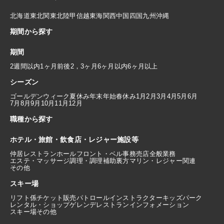
北海道
東北
関東
北陸
甲信越
東海
関西
中国
四国
九州
沖縄
期間から探す
期間
2週間以内
1ヶ月前後
2，3ヶ月
6ヶ月以内
6ヶ月以上
シーズン
ゴールデンウィーク
夏休み
年末年始
春休み
1月
2月
3月
4月
5月
6月
7月
8月
9月
10月
11月
12月
職種から探す
ホテル・旅館・飲食店・レジャー施設等
仲居
レストランホール
フロント・ベル
事務
売店
全般業務
エステ・マッサージ
調理・調理補助
裏方
マリン・レジャー関連
その他
スキー場
リフト係
チケット販売
パトロール
インストラクター
キッズパーク
レンタル・ショップ
ゲレンデレストラン
インフォメーション
スキー場その他