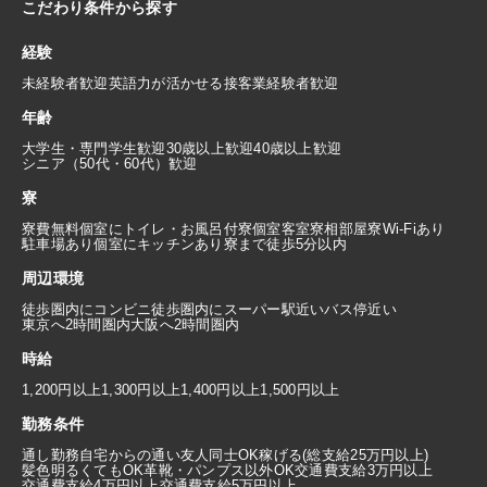
こだわり条件から探す
経験
未経験者歓迎
英語力が活かせる
接客業経験者歓迎
年齢
大学生・専門学生歓迎
30歳以上歓迎
40歳以上歓迎
シニア（50代・60代）歓迎
寮
寮費無料
個室にトイレ・お風呂付
寮個室
客室寮
相部屋寮
Wi-Fiあり
駐車場あり
個室にキッチンあり
寮まで徒歩5分以内
周辺環境
徒歩圏内にコンビニ
徒歩圏内にスーパー
駅近い
バス停近い
東京へ2時間圏内
大阪へ2時間圏内
時給
1,200円以上
1,300円以上
1,400円以上
1,500円以上
勤務条件
通し勤務
自宅からの通い
友人同士OK
稼げる(総支給25万円以上)
髪色明るくてもOK
革靴・パンプス以外OK
交通費支給3万円以上
交通費支給4万円以上
交通費支給5万円以上