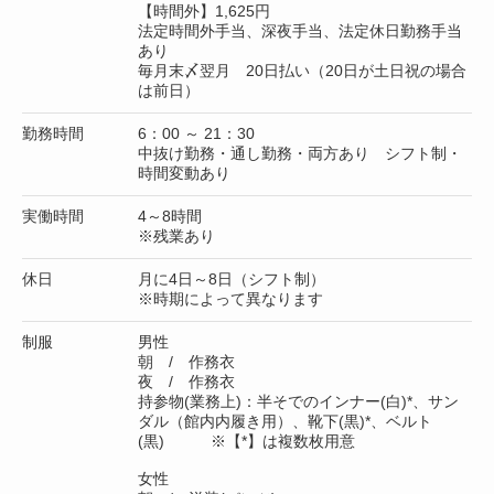
【時間外】1,625円
法定時間外手当、深夜手当、法定休日勤務手当
あり
毎月末〆翌月 20日払い（20日が土日祝の場合
は前日）
勤務時間
6：00 ～ 21：30
中抜け勤務・通し勤務・両方あり シフト制・
時間変動あり
実働時間
4～8時間
※残業あり
休日
月に4日～8日（シフト制）
※時期によって異なります
制服
男性
朝 / 作務衣
夜 / 作務衣
持参物(業務上)：半そでのインナー(白)*、サン
ダル（館内内履き用）、靴下(黒)*、ベルト
(黒) ※【*】は複数枚用意
女性