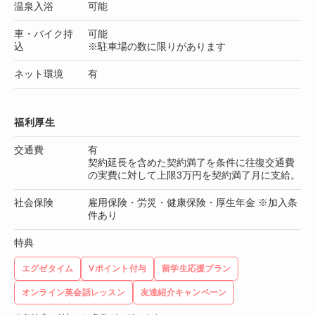
温泉入浴
可能
車・バイク持
可能
込
※駐車場の数に限りがあります
ネット環境
有
福利厚生
交通費
有
契約延長を含めた契約満了を条件に往復交通費
の実費に対して上限3万円を契約満了月に支給。
社会保険
雇用保険・労災・健康保険・厚生年金 ※加入条
件あり
特典
エグゼタイム
Vポイント付与
留学生応援プラン
オンライン英会話レッスン
友達紹介キャンペーン