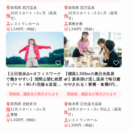
群馬県 四万温泉
群馬県 四万温泉
10月スタート～3ヶ月（延長
10月スタート～2.3ヶ月（延長
可）
可）
レストランホール
業務全般
1,340円
（時給）
1,340円
（時給）
【土日祝休み×オフィスワーク
【標高1,500mの奥日光高原
で働きやすい】浅間山望む絶景
🌿】源泉掛け流し温泉で毎日癒
リゾート！Wi-Fi完備＆送迎バ
ややされる！寮費・食費0円！
スあり
Wi-Fi個室寮
登録後、施設名が表示されます
登録後、施設名が表示されます
群馬県 北軽井沢
栃木県 日光湯元温泉
11月スタート～3ヶ月
10月スタート～3ヶ月以上（延長
事務
可）
1,400円
（時給）
レストランホール
1,300円
（時給）