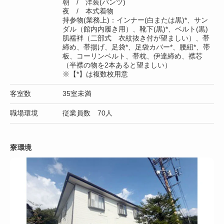
朝 / 洋装(パンツ)
夜 / 本式着物
持参物(業務上)：インナー(白または黒)*、サン
ダル（館内内履き用）、靴下(黒)*、ベルト(黒)
肌襦袢（二部式 衣紋抜き付が望ましい）、帯
締め、帯揚げ、足袋*、足袋カバー*、腰紐*、帯
板、コーリンベルト、帯枕、伊達締め、襟芯
（半襟の物を2本あると望ましい）
※【*】は複数枚用意
客室数
35室未満
職場環境
従業員数 70人
寮環境