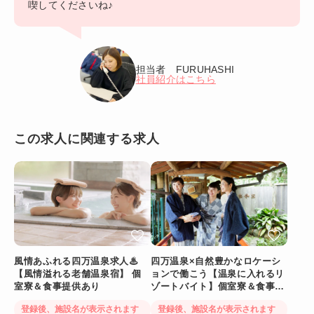
喫してくださいね♪
担当者 FURUHASHI
社員紹介はこちら
この求人に関連する求人
風情あふれる四万温泉求人♨
四万温泉×自然豊かなロケーシ
【風情溢れる老舗温泉宿】 個
ョンで働こう【温泉に入れるリ
室寮＆食事提供あり
ゾートバイト】個室寮＆食事提
供あり◎
登録後、施設名が表示されます
登録後、施設名が表示されます