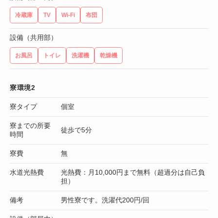
冷蔵庫
TV
Wi-Fi
布団
設備（共用部）
お風呂
トイレ
洗濯機
乾燥機
寮環境2
寮タイプ
個室
寮までの所要
徒歩で5分
時間
寮費
無
水道光熱費
光熱費：月10,000円まで無料（超過分は自己負
担）
備考
男性寮です。洗濯代200円/回