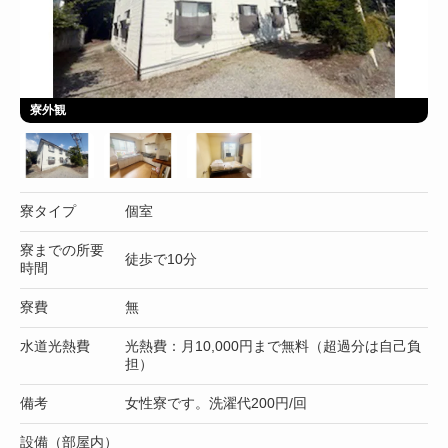
寮外観
寮タイプ
個室
寮までの所要
徒歩で10分
時間
寮費
無
水道光熱費
光熱費：月10,000円まで無料（超過分は自己負
担）
備考
女性寮です。洗濯代200円/回
設備（部屋内）