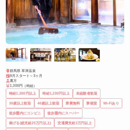
群馬県 草津温泉
9月スタート～3ヶ月
裏方
1,300円
（時給）
時給1,300円以上
時給1,200円以上
未経験者歓迎
30歳以上歓迎
40歳以上歓迎
寮費無料
寮個室
Wi-Fiあり
徒歩圏内にコンビニ
徒歩圏内にスーパー
稼げる(総支給25万円以上)
交通費支給3万円以上