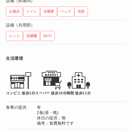
設備（部屋内）
お風呂
トイレ
冷蔵庫
ベッド
布団
設備（共用部）
レンジ
洗濯機
Wi-Fi
生活環境
コンビニ 徒歩1分
スーパー 徒歩10分
病院 徒歩11分
食事の提供
有
2食(昼・晩)
休日の提供：無
備考：食費無料です