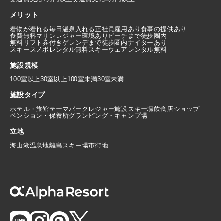
メリット
着物が着れる
毎日温泉入れる
正社員雇用あり
食事の提供あり
食費無料
マリンレジャー環境あり
ビーチまで徒歩圏内
無料リフト券付き
ゲレンデまで徒歩圏内
ナイターあり
スキースノボレンタル無料
スキーウェアレンタル無料
施設規模
100室以上
30室以上100室未満
30室未満
施設タイプ
ホテル・旅館
テーマパーク
レジャー施設
スキー場
飲食店
ショップ
ペンション・保養所
グランピング・キャンプ場
立地
海
山
湖
温泉地
離島
スキー場
市街地