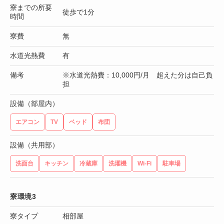
寮までの所要
徒歩で1分
時間
寮費
無
水道光熱費
有
備考
※水道光熱費：10,000円/月 超えた分は自己負
担
設備（部屋内）
エアコン
TV
ベッド
布団
設備（共用部）
洗面台
キッチン
冷蔵庫
洗濯機
Wi-Fi
駐車場
寮環境3
寮タイプ
相部屋