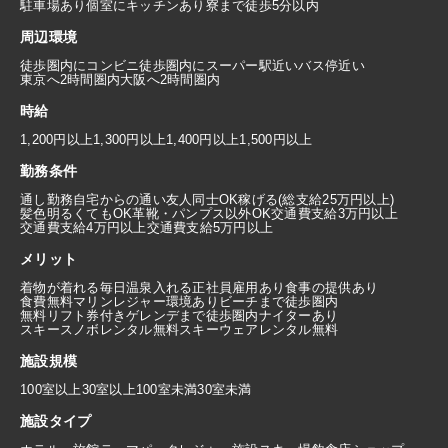
駐車場あり
個室にキッチンあり
寮まで徒歩5分以内
周辺環境
徒歩圏内にコンビニ
徒歩圏内にスーパー
駅近い
バス停近い
東京へ2時間圏内
大阪へ2時間圏内
時給
1,200円以上
1,300円以上
1,400円以上
1,500円以上
勤務条件
通し勤務
自宅からの通い
友人同士OK
稼げる(総支給25万円以上)
髪色明るくてもOK
革靴・パンプス以外OK
交通費支給3万円以上
交通費支給4万円以上
交通費支給5万円以上
メリット
着物が着れる
毎日温泉入れる
正社員雇用あり
食事の提供あり
食費無料
マリンレジャー環境あり
ビーチまで徒歩圏内
無料リフト券付き
ゲレンデまで徒歩圏内
ナイターあり
スキースノボレンタル無料
スキーウェアレンタル無料
施設規模
100室以上
30室以上100室未満
30室未満
施設タイプ