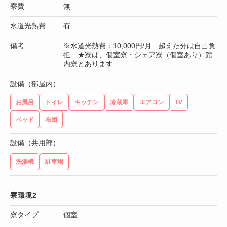
寮費
無
水道光熱費
有
備考
※水道光熱費：10,000円/月 超えた分は自己負
担 ★寮は、個室寮・シェア寮（個室あり）館
内寮とあります
設備（部屋内）
お風呂
トイレ
キッチン
冷蔵庫
エアコン
TV
ベッド
布団
設備（共用部）
洗濯機
駐車場
寮環境2
寮タイプ
個室