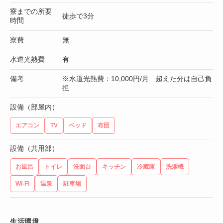
寮までの所要
徒歩で3分
時間
寮費
無
水道光熱費
有
備考
※水道光熱費：10,000円/月 超えた分は自己負
担
設備（部屋内）
エアコン
TV
ベッド
布団
設備（共用部）
お風呂
トイレ
洗面台
キッチン
冷蔵庫
洗濯機
Wi-Fi
温泉
駐車場
生活環境