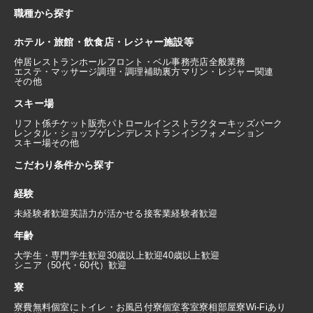
職種から探す
ホテル・旅館・飲食店・レジャー施設等
仲居
レストランホール
フロント・ベル
事務
売店
全般業務
エステ・マッサージ
調理・調理補助
裏方
マリン・レジャー関連
その他
スキー場
リフト係
チケット販売
パトロール
インストラクター
キッズパーク
レンタル・ショップ
ゲレンデレストラン
インフォメーション
スキー場その他
こだわり条件から探す
経験
未経験者歓迎
英語力が活かせる
接客業経験者歓迎
年齢
大学生・専門学生歓迎
30歳以上歓迎
40歳以上歓迎
シニア（50代・60代）歓迎
寮
寮費無料
個室にトイレ・お風呂付
寮個室
客室寮
相部屋寮
Wi-Fiあり