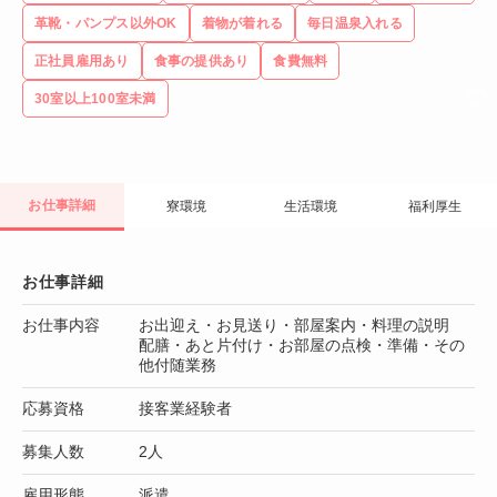
革靴・パンプス以外OK
着物が着れる
毎日温泉入れる
正社員雇用あり
食事の提供あり
食費無料
30室以上100室未満
お仕事詳細
寮環境
生活環境
福利厚生
お仕事詳細
お仕事内容
お出迎え・お見送り・部屋案内・料理の説明
配膳・あと片付け・お部屋の点検・準備・その
他付随業務
応募資格
接客業経験者
募集人数
2人
雇用形態
派遣