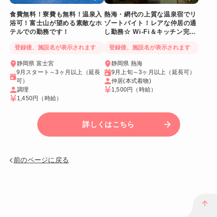
食費無料！寮費も無料！温泉入
熱海・網代の上質な温泉宿でリ
浴可！富士山が望める素敵なホ
ゾートバイト！レアな仲居の通
テルでの勤務です！
し勤務☆ Wi-Fi＆キッチン完備
の個室寮
登録後、施設名が表示されます
登録後、施設名が表示されます
静岡県 富士宮
静岡県 熱海
9月スタート～3ヶ月以上（延長
9月上旬～3ヶ月以上（延長可）
可）
仲居(本式着物)
調理
1,500円
（時給）
1,450円
（時給）
詳しくはこちら
前のページに戻る