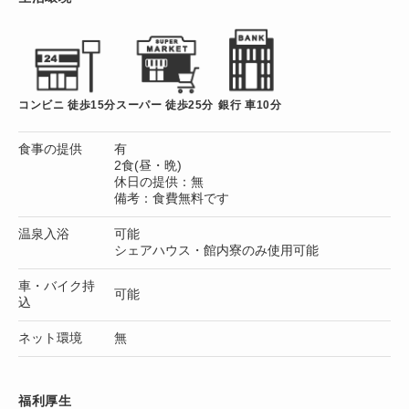
コンビニ 徒歩15分
スーパー 徒歩25分
銀行 車10分
食事の提供
有
2食(昼・晩)
休日の提供：無
備考：食費無料です
温泉入浴
可能
シェアハウス・館内寮のみ使用可能
車・バイク持
可能
込
ネット環境
無
福利厚生