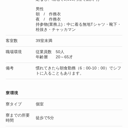
男性
朝 / 作務衣
夜 / 作務衣
持参物(業務上)：中に着る無地Tシャツ・靴下・
栓抜き・チャッカマン
客室数
39室未満
職場環境
従業員数 50人
年齢層 20～65才
備考
慣れてきたら朝食勤務（6：00-10：00）でシフ
トに入ることもあります。
寮環境
寮タイプ
個室
寮までの所要
徒歩で5分
時間