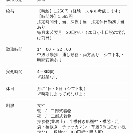
給与
【時給】1,250円（経験・スキル考慮します）
【時間外】1,563円
法定時間外手当、深夜手当、法定休日勤務手当
あり
毎月末〆翌月 20日払い（20日が土日祝の場合
は前日）
勤務時間
14：00 ～ 22：00
中抜け勤務・通し勤務・両方あり シフト制・
時間変動あり
実働時間
4～8時間
※残業なし
休日
月に4日～8日（シフト制）
※時期によって異なります
制服
女性
朝 / 二部式着物
夜 / 二部式着物
持参物(業務上)：半襟付き肌襦袢・襟芯・足
袋・栓抜き・チャッカマン・草履(特に細かい規
定なし、現地で3,000円程で購入可)