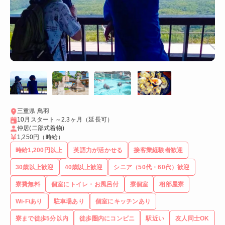
三重県 鳥羽
10月スタート～2.3ヶ月（延長可）
仲居(二部式着物)
1,250円
（時給）
時給1,200円以上
英語力が活かせる
接客業経験者歓迎
30歳以上歓迎
40歳以上歓迎
シニア（50代・60代）歓迎
寮費無料
個室にトイレ・お風呂付
寮個室
相部屋寮
Wi-Fiあり
駐車場あり
個室にキッチンあり
寮まで徒歩5分以内
徒歩圏内にコンビニ
駅近い
友人同士OK