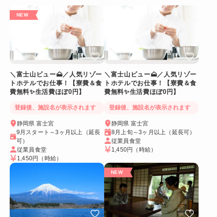
＼富士山ビュー🗻／人気リゾー
＼富士山ビュー🗻／人気リゾー
トホテルでお仕事！【寮費＆食
トホテルでお仕事！【寮費＆食
費無料✨生活費ほぼ0円】
費無料✨生活費ほぼ0円】
登録後、施設名が表示されます
登録後、施設名が表示されます
静岡県 富士宮
静岡県 富士宮
9月スタート～3ヶ月以上（延長
8月上旬～3ヶ月以上（延長可）
可）
従業員食堂
従業員食堂
1,450円
（時給）
1,450円
（時給）