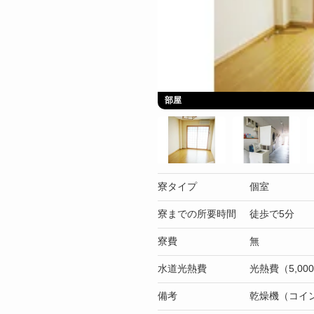
部屋
寮タイプ
個室
寮までの所要時間
徒歩で5分
寮費
無
水道光熱費
光熱費（5,00
備考
乾燥機（コイン