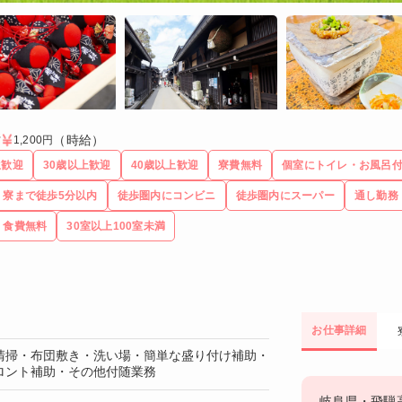
（時給）
方
1,200円
生歓迎
30歳以上歓迎
40歳以上歓迎
寮費無料
個室にトイレ・お風呂
寮まで徒歩5分以内
徒歩圏内にコンビニ
徒歩圏内にスーパー
通し勤務
食費無料
30室以上100室未満
お仕事詳細
清掃・布団敷き・洗い場・簡単な盛り付け補助・
ロント補助・その他付随業務
岐阜県・飛騨