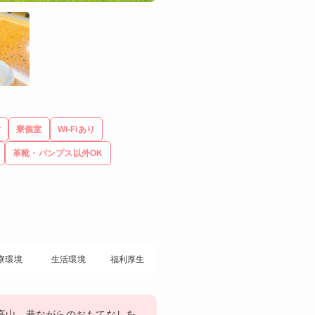
付
寮個室
Wi-Fiあり
革靴・パンプス以外OK
寮環境
生活環境
福利厚生
高山。昔ながらのおもてなしを