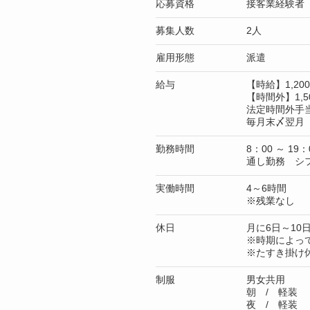
応募資格
接客業経験者
募集人数
2人
雇用形態
派遣
給与
【時給】1,2
【時間外】1,5
法定時間外手
毎月末〆翌月 
勤務時間
8：00 ～ 19：
通し勤務 シ
実働時間
4～6時間
※残業なし
休日
月に6日～10
※時期によっ
※たすき掛け
制服
男女共用
朝 / 軽装
夜 / 軽装