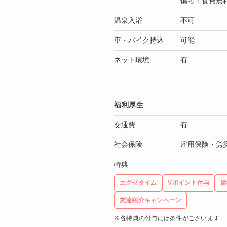
備考：食費無
温泉入浴
不可
車・バイク持込
可能
ネット環境
有
福利厚生
交通費
有
社会保険
雇用保険・労
特典
エグゼタイム
Vポイント付与
留
友達紹介キャンペーン
※各特典の付与には条件がございます