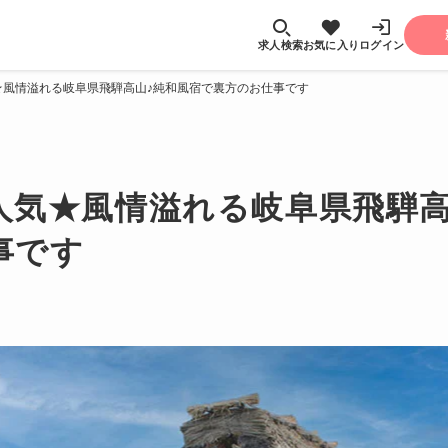
求人検索
お気に入り
ログイン
★風情溢れる岐阜県飛騨高山♪純和風宿で裏方のお仕事です
人気★風情溢れる岐阜県飛騨高
事です