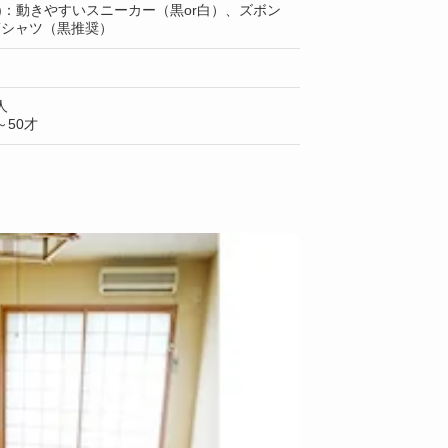
)：動きやすいスニーカー（黒or白）、ズボン
Tシャツ（黒推奨）
人
50才