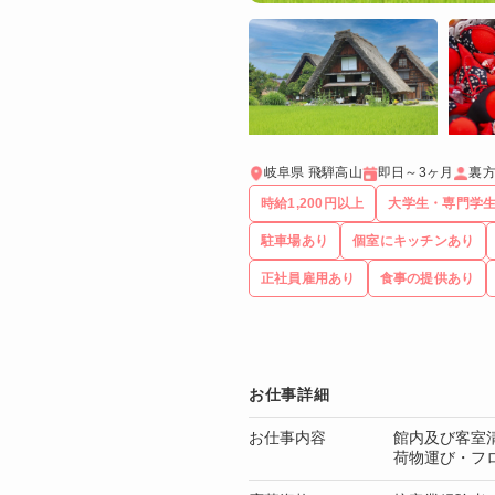
岐阜県 飛騨高山
即日～3ヶ月
裏
時給1,200円以上
大学生・専門学
駐車場あり
個室にキッチンあり
正社員雇用あり
食事の提供あり
お仕事詳細
お仕事内容
館内及び客室
荷物運び・フ