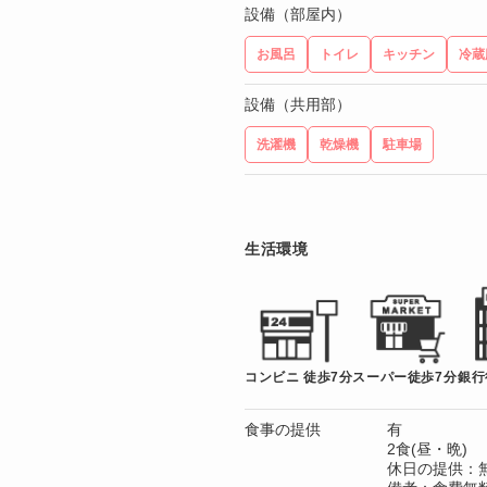
設備（部屋内）
お風呂
トイレ
キッチン
冷蔵
設備（共用部）
洗濯機
乾燥機
駐車場
生活環境
コンビニ 徒歩7分
スーパー徒歩7分
銀行
食事の提供
有
2食(昼・晩)
休日の提供：