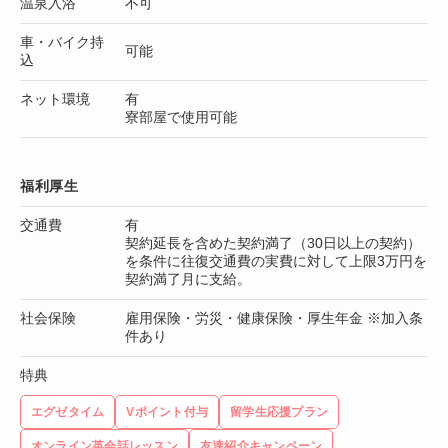
温泉入浴
不可
車・バイク持
可能
込
ネット環境
有
寮部屋で使用可能
福利厚生
交通費
有
契約延長を含めた契約満了（30日以上の契約）
を条件に往復交通費の実費に対して上限3万円を
契約満了月に支給。
社会保険
雇用保険・労災・健康保険・厚生年金 ※加入条
件あり
特典
エグゼタイム
Vポイント付与
留学生応援プラン
オンライン英会話レッスン
友達紹介キャンペーン