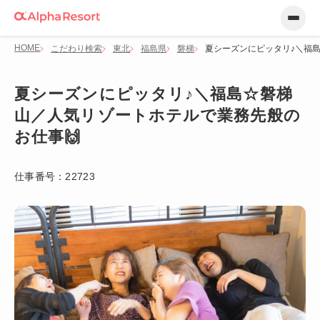
HOME
こだわり検索
東北
福島県
磐梯
夏シーズンにピッタリ♪＼福
夏シーズンにピッタリ♪＼福島☆磐梯
山／人気リゾートホテルで業務先般の
お仕事🙌
仕事番号：
22723