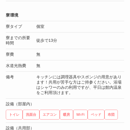
寮環境
寮タイプ
個室
寮までの所要
徒歩で13分
時間
寮費
無
水道光熱費
無
備考
キッチンには調理器具やスポンジの用意があり
ます！共用が苦手な方はご持参ください。浴場
はシャワーのみの利用ですが、平日は館内温泉
をご利用頂けます。
設備（部屋内）
トイレ
洗面台
エアコン
暖房
Wi-Fi
ベッド
布団
設備（共用部）