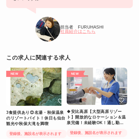
担当者 FURUHASHI
社員紹介はこちら
この求人に関連する求人
🍀安比高原【大型高原リゾー
3食提供あり😊名湯・秋保温泉
ト】開放的なロケーション＆温
のリゾートバイト！休日も仙台
泉完備！未経験OK！通し勤務
観光や秋保大滝を満喫
でめりはりバッチリ☆
登録後、施設名が表示されます
登録後、施設名が表示されます