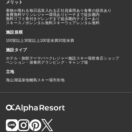
メリット
着物が着れる
毎日温泉入れる
正社員雇用あり
食事の提供あり
食費無料
マリンレジャー環境あり
ビーチまで徒歩圏内
無料リフト券付き
ゲレンデまで徒歩圏内
ナイターあり
スキースノボレンタル無料
スキーウェアレンタル無料
施設規模
100室以上
30室以上100室未満
30室未満
施設タイプ
ホテル・旅館
テーマパーク
レジャー施設
スキー場
飲食店
ショップ
ペンション・保養所
グランピング・キャンプ場
立地
海
山
湖
温泉地
離島
スキー場
市街地