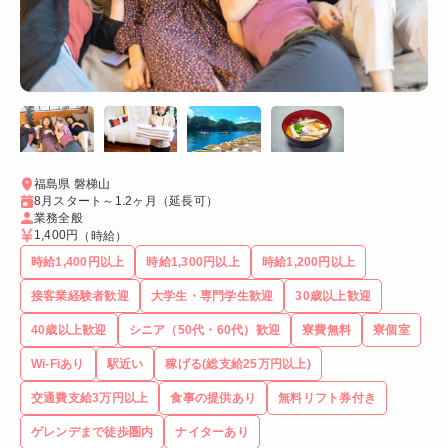
福島県 磐梯山
8月スタート～1.2ヶ月（延長可）
業務全般
1,400円
（時給）
時給1,400円以上
時給1,300円以上
時給1,200円以上
接客業経験者歓迎
大学生・専門学生歓迎
30歳以上歓迎
40歳以上歓迎
シニア（50代・60代）歓迎
寮費無料
寮個室
Wi-Fiあり
駅近い
稼げる(総支給25万円以上)
交通費支給3万円以上
食事の提供あり
無料リフト券付き
ゲレンデまで徒歩圏内
ナイターあり