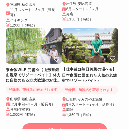
岩手県 安比高原
宮城県 秋保温泉
8月スタート～3ヶ月
11月スタート～3ヶ月（延長
売店
可）
1,350円
（時給）
バイキング
1,200円
（時給）
【仕事後は毎日美肌の湯へ♨️】
寮全体Wi-Fi完備☆【山形県銀
山温泉でリゾートバイト】体力
日本庭園に囲まれた人気の老舗
に自信のある方大歓迎のお仕事
宿でリゾートバイト♪
です！
登録後、施設名が表示されます
登録後、施設名が表示されます
山形県 銀山温泉
山形県 かみのやま温泉
12月中旬～3ヶ月（延長可）
9月スタート～3ヶ月（延長可）
仲居(作務衣)
調理
1,300円
（時給）
1,350円
（月給）