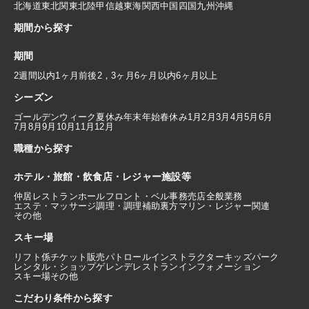
北海道
東北
関東
北陸
甲信越
東海
関西
中国
四国
九州
沖縄
期間から探す
期間
2週間以内
1ヶ月前後
2，3ヶ月
6ヶ月以内
6ヶ月以上
シーズン
ゴールデンウィーク
夏休み
年末年始
春休み
1月
2月
3月
4月
5月
6月
7月
8月
9月
10月
11月
12月
職種から探す
ホテル・旅館・飲食店・レジャー施設等
仲居
レストランホール
フロント・ベル
事務
売店
全般業務
エステ・マッサージ
調理・調理補助
裏方
マリン・レジャー関連
その他
スキー場
リフト係
チケット販売
パトロール
インストラクター
キッズパーク
レンタル・ショップ
ゲレンデレストラン
インフォメーション
スキー場その他
こだわり条件から探す