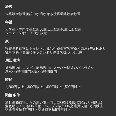
経験
未経験者歓迎
英語力が活かせる
接客業経験者歓迎
年齢
大学生・専門学生歓迎
30歳以上歓迎
40歳以上歓迎
シニア（50代・60代）歓迎
寮
寮費無料
個室にトイレ・お風呂付
寮個室
客室寮
相部屋寮
Wi-Fiあり
駐車場あり
個室にキッチンあり
寮まで徒歩5分以内
周辺環境
徒歩圏内にコンビニ
徒歩圏内にスーパー
駅近い
バス停近い
東京へ2時間圏内
大阪へ2時間圏内
時給
1,200円以上
1,300円以上
1,400円以上
1,500円以上
勤務条件
通し勤務
自宅からの通い
友人同士OK
稼げる(総支給25万円以上)
髪色明るくてもOK
革靴・パンプス以外OK
交通費支給3万円以上
交通費支給4万円以上
交通費支給5万円以上