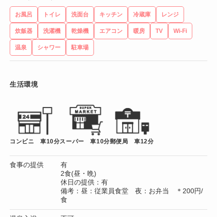
お風呂
トイレ
洗面台
キッチン
冷蔵庫
レンジ
炊飯器
洗濯機
乾燥機
エアコン
暖房
TV
Wi-Fi
温泉
シャワー
駐車場
生活環境
コンビニ 車10分
スーパー 車10分
郵便局 車12分
食事の提供
有
2食(昼・晩)
休日の提供：有
備考：昼：従業員食堂 夜：お弁当 ＊200円/
食