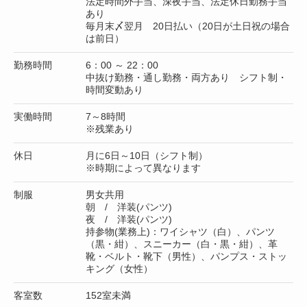
法定時間外手当、深夜手当、法定休日勤務手当
あり
毎月末〆翌月 20日払い（20日が土日祝の場合
は前日）
勤務時間
6：00 ～ 22：00
中抜け勤務・通し勤務・両方あり シフト制・
時間変動あり
実働時間
7～8時間
※残業あり
休日
月に6日～10日（シフト制）
※時期によって異なります
制服
男女共用
朝 / 洋装(パンツ)
夜 / 洋装(パンツ)
持参物(業務上)：ワイシャツ（白）、パンツ
（黒・紺）、スニーカー（白・黒・紺）、革
靴・ベルト・靴下（男性）、パンプス・ストッ
キング（女性）
客室数
152室未満