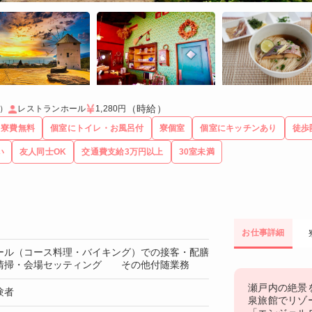
（時給）
）
レストランホール
1,280円
寮費無料
個室にトイレ・お風呂付
寮個室
個室にキッチンあり
徒歩
い
友人同士OK
交通費支給3万円以上
30室未満
お仕事詳細
ール（コース料理・バイキング）での接客・配膳
清掃・会場セッティング その他付随業務
瀬戸内の絶景
験者
泉旅館でリゾ