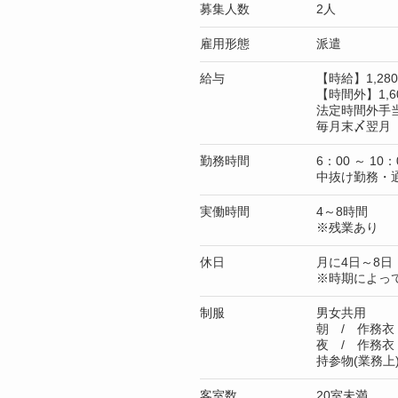
募集人数
2人
雇用形態
派遣
給与
【時給】1,2
【時間外】1,6
法定時間外手
毎月末〆翌月 
勤務時間
6：00 ～ 10：
中抜け勤務・
実働時間
4～8時間
※残業あり
休日
月に4日～8日
※時期によっ
制服
男女共用
朝 / 作務衣
夜 / 作務衣
持参物(業務上
客室数
20室未満