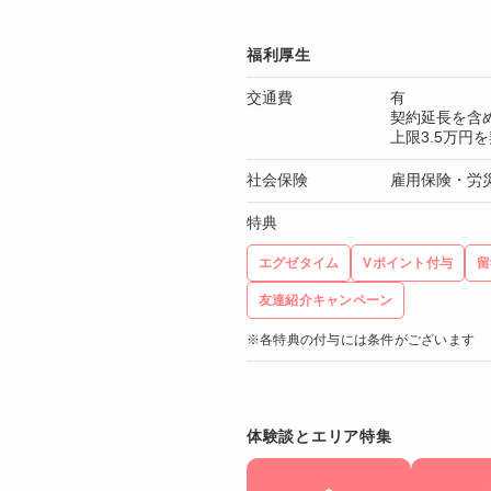
福利厚生
交通費
有
契約延長を含
上限3.5万円
社会保険
雇用保険・労
特典
エグゼタイム
Vポイント付与
留
友達紹介キャンペーン
※各特典の付与には条件がございます
体験談とエリア特集