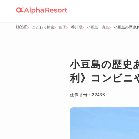
HOME
こだわり検索
四国
香川県
小豆島・直島
小豆島の歴史
小豆島の歴史
利》コンビニ
仕事番号：
22436