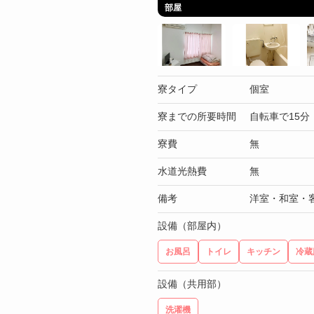
部屋
寮タイプ
個室
寮までの所要時間
自転車で15分
寮費
無
水道光熱費
無
備考
洋室・和室・
設備（部屋内）
お風呂
トイレ
キッチン
冷蔵
設備（共用部）
洗濯機