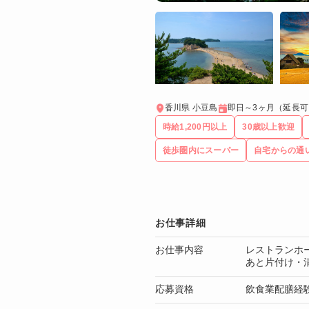
香川県 小豆島
即日～3ヶ月（延長可
時給1,200円以上
30歳以上歓迎
徒歩圏内にスーパー
自宅からの通
お仕事詳細
お仕事内容
レストランホ
あと片付け・
応募資格
飲食業配膳経