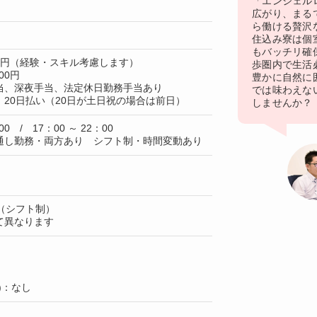
「エンジェル
広がり、まる
ら働ける贅沢
住込み寮は個
もバッチリ確
80円（経験・スキル考慮します）
歩圏内で生活
00円
豊かに自然に
当、深夜手当、法定休日勤務手当あり
では味わえな
20日払い（20日が土日祝の場合は前日）
しませんか？
00 / 17：00 ～ 22：00
通し勤務・両方あり シフト制・時間変動あり
（シフト制）
て異なります
)：なし