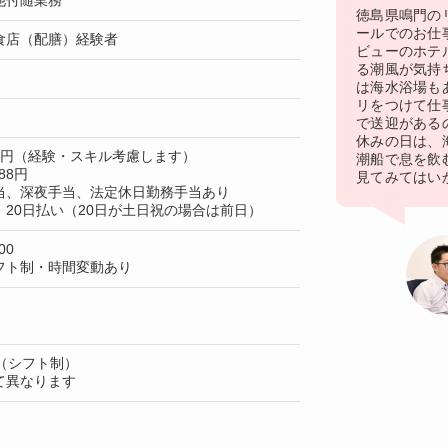
他付随業務
徳島県鳴門の
ールでのお仕
食店（配膳）経験者
ビューのホテ
る潮風が気持
は海水浴場も
リをつけて仕
で送迎がある
休みの日は、
50円（経験・スキル考慮します）
潮船で息を飲
88円
見てみてはい
当、深夜手当、法定休日勤務手当あり
20日払い（20日が土日祝の場合は前日）
00
フト制・時間変動あり
（シフト制）
て異なります