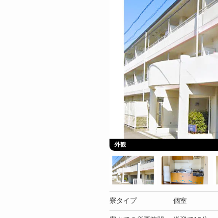
外観
寮タイプ
個室