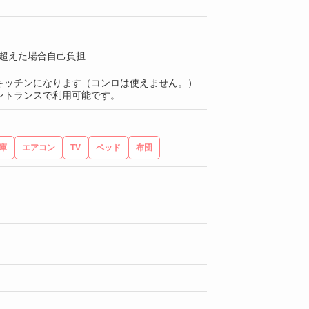
月 超えた場合自己負担
キッチンになります（コンロは使えません。）
エントランスで利用可能です。
庫
エアコン
TV
ベッド
布団