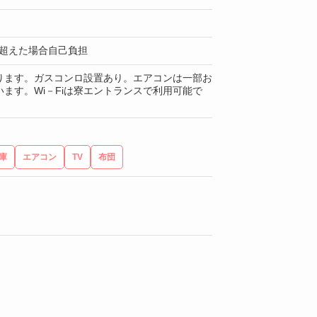
月 超えた場合自己負担
ります。ガスコンロ設置あり。エアコンは一部お
ます。Wi－Fiは寮エントランスで利用可能で
庫
エアコン
TV
布団