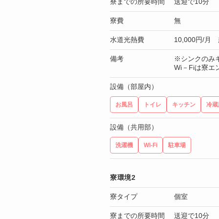
寮までの所要時間
送迎で10分
寮費
無
水道光熱費
10,000円/
備考
※シンクのみ
Wi－Fiは寮
設備（部屋内）
お風呂
トイレ
キッチン
冷蔵
設備（共用部）
洗濯機
Wi-Fi
駐車場
寮環境2
寮タイプ
個室
寮までの所要時間
送迎で10分