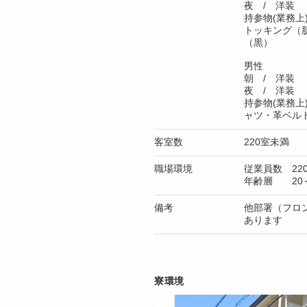
夜 / 洋装
持参物(業務
トッキング（
（黒）
男性
朝 / 洋装
夜 / 洋装
持参物(業務上
ャツ・革ベルト
客室数
220室未満
職場環境
従業員数 22
年齢層 20～
備考
他部署（フロ
あります
寮環境