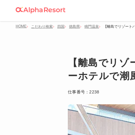
HOME
こだわり検索
四国
徳島県
鳴門温泉
【離島でリゾート
【離島でリゾ
ーホテルで潮
仕事番号：
2238