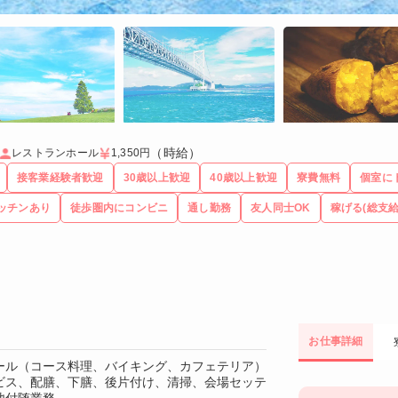
（時給）
レストランホール
1,350円
接客業経験者歓迎
30歳以上歓迎
40歳以上歓迎
寮費無料
個室に
ッチンあり
徒歩圏内にコンビニ
通し勤務
友人同士OK
稼げる(総支給
お仕事詳細
ール（コース料理、バイキング、カフェテリア）
ビス、配膳、下膳、後片付け、清掃、会場セッテ