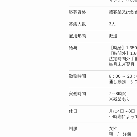
ィング、その
応募資格
接客業又は飲
募集人数
3人
雇用形態
派遣
給与
【時給】1,3
【時間外】1,6
法定時間外手
毎月末〆翌月 
勤務時間
6：00 ～ 23：
通し勤務 シ
実働時間
7～8時間
※残業あり
休日
月に4日～8日
※時期によっ
制服
女性
朝 / 洋装