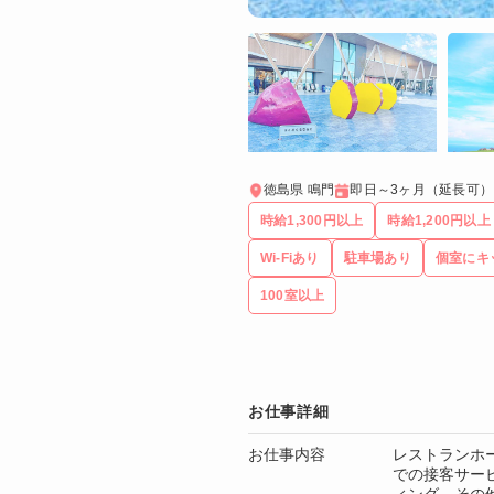
徳島県 鳴門
即日～3ヶ月（延長可）
時給1,300円以上
時給1,200円以上
Wi-Fiあり
駐車場あり
個室にキ
100室以上
お仕事詳細
お仕事内容
レストランホ
での接客サー