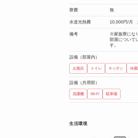
寮費
無
水道光熱費
10,000円/
備考
※家族寮にな
部屋についてい
す。
設備（部屋内）
お風呂
トイレ
キッチン
冷蔵
設備（共用部）
洗濯機
Wi-Fi
駐車場
生活環境