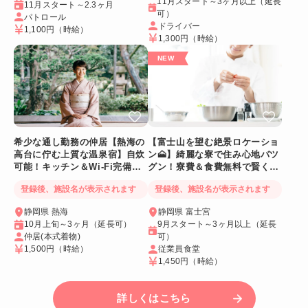
11月スタート～3ヶ月以上（延長
11月スタート～2.3ヶ月
可）
パトロール
ドライバー
1,100円
（時給）
1,300円
（時給）
希少な通し勤務の仲居【熱海の
【富士山を望む絶景ロケーショ
高台に佇む上質な温泉宿】自炊
ン🗻】綺麗な寮で住み心地バツ
可能！キッチン＆Wi-Fi完備！
グン！寮費＆食費無料で賢く稼
個室寮
げる人気求人
登録後、施設名が表示されます
登録後、施設名が表示されます
静岡県 熱海
静岡県 富士宮
10月上旬～3ヶ月（延長可）
9月スタート～3ヶ月以上（延長
仲居(本式着物)
可）
1,500円
（時給）
従業員食堂
1,450円
（時給）
詳しくはこちら