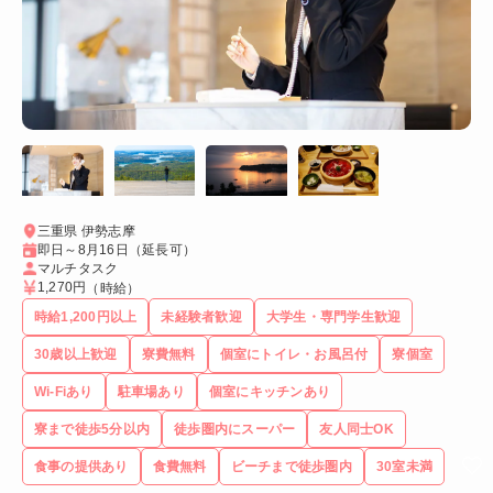
三重県 伊勢志摩
即日～8月16日（延長可）
マルチタスク
1,270円
（時給）
時給1,200円以上
未経験者歓迎
大学生・専門学生歓迎
30歳以上歓迎
寮費無料
個室にトイレ・お風呂付
寮個室
Wi-Fiあり
駐車場あり
個室にキッチンあり
寮まで徒歩5分以内
徒歩圏内にスーパー
友人同士OK
食事の提供あり
食費無料
ビーチまで徒歩圏内
30室未満