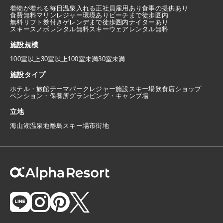
着物が着れる
毎日温泉入れる
正社員雇用あり
食事の提供あり
食費無料
マリンレジャー環境あり
ビーチまで徒歩圏内
無料リフト券付き
ゲレンデまで徒歩圏内
ナイターあり
スキースノボレンタル無料
スキーウェアレンタル無料
施設規模
100室以上
30室以上100室未満
30室未満
施設タイプ
ホテル・旅館
テーマパーク
レジャー施設
スキー場
飲食店
ショップ
ペンション・保養所
グランピング・キャンプ場
立地
海
山
湖
温泉地
離島
スキー場
市街地