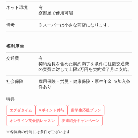
ネット環境
有
寮部屋で使用可能
備考
※スーパーは小さな商店になります。
福利厚生
交通費
有
契約延長を含めた契約満了を条件に往復交通費
の実費に対して上限2万円を契約満了月に支給。
社会保険
雇用保険・労災・健康保険・厚生年金 ※加入条
件あり
特典
エグゼタイム
Vポイント付与
留学生応援プラン
オンライン英会話レッスン
友達紹介キャンペーン
※各特典の付与には条件がございます