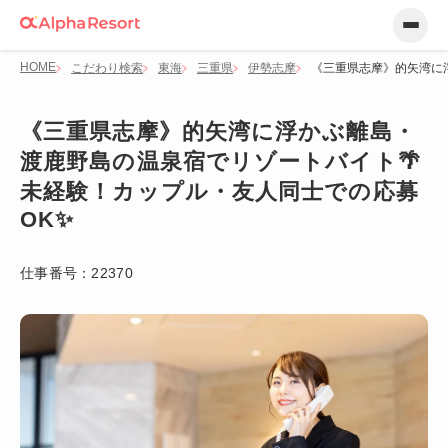
HOME
こだわり検索
東海
三重県
伊勢志摩
《三重県志摩》的矢湾に
《三重県志摩》的矢湾に浮かぶ離島・
渡鹿野島の温泉宿でリゾートバイト🌴
未経験！カップル・友人同士での応募
OK✨
仕事番号：
22370