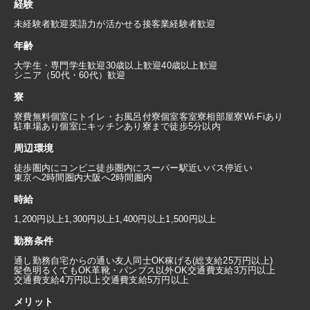
経験
未経験者歓迎
英語力が活かせる
接客業経験者歓迎
年齢
大学生・専門学生歓迎
30歳以上歓迎
40歳以上歓迎
シニア（50代・60代）歓迎
寮
寮費無料
個室にトイレ・お風呂付
寮個室
客室寮
相部屋寮
Wi-Fiあり
駐車場あり
個室にキッチンあり
寮まで徒歩5分以内
周辺環境
徒歩圏内にコンビニ
徒歩圏内にスーパー
駅近い
バス停近い
東京へ2時間圏内
大阪へ2時間圏内
時給
1,200円以上
1,300円以上
1,400円以上
1,500円以上
勤務条件
通し勤務
自宅からの通い
友人同士OK
稼げる(総支給25万円以上)
髪色明るくてもOK
革靴・パンプス以外OK
交通費支給3万円以上
交通費支給4万円以上
交通費支給5万円以上
メリット