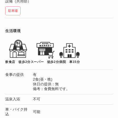
設備（共用部）
駐車場
生活環境
飲食店 徒歩2分
スーパー 徒歩2分
病院 車15分
食事の提供
有
2食(昼・晩)
休日の提供：無
備考：食費無料です。
温泉入浴
不可
車・バイク持
可能
込