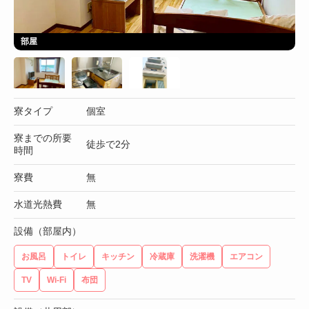
部屋
寮タイプ
個室
寮までの所要
徒歩で2分
時間
寮費
無
水道光熱費
無
設備（部屋内）
お風呂
トイレ
キッチン
冷蔵庫
洗濯機
エアコン
TV
Wi-Fi
布団