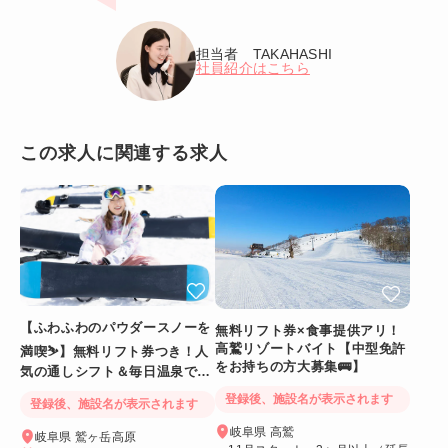
担当者 TAKAHASHI
社員紹介はこちら
この求人に関連する求人
【ふわふわのパウダースノーを
無料リフト券×食事提供アリ！
高鷲リゾートバイト【中型免許
満喫⛷️】無料リフト券つき！人
をお持ちの方大募集🚌】
気の通しシフト＆毎日温泉でリ
フレッシュ
登録後、施設名が表示されます
登録後、施設名が表示されます
岐阜県 高鷲
岐阜県 鷲ヶ岳高原