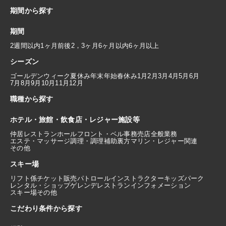
期間から探す
期間
2週間以内
1ヶ月前後
2，3ヶ月
6ヶ月以内
6ヶ月以上
シーズン
ゴールデンウィーク
夏休み
年末年始
春休み
1月
2月
3月
4月
5月
6月
7月
8月
9月
10月
11月
12月
職種から探す
ホテル・旅館・飲食店・レジャー施設等
仲居
レストランホール
フロント・ベル
事務
売店
全般業務
エステ・マッサージ
調理・調理補助
裏方
マリン・レジャー関連
その他
スキー場
リフト係
チケット販売
パトロール
インストラクター
キッズパーク
レンタル・ショップ
ゲレンデレストラン
インフォメーション
スキー場その他
こだわり条件から探す