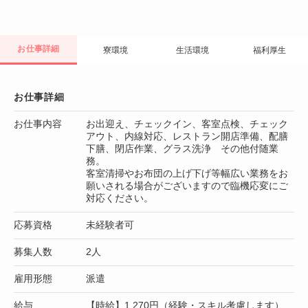
お仕事詳細
寮環境
生活環境
福利厚生
お仕事詳細
お仕事内容
お出迎え、チェックイン、客室点検、チェック
アウト、内線対応、レストラン開店準備、配膳
下膳、閉店作業、グラス洗浄 その他付随業
務。
客室清掃やお布団の上げ下げ等幅広い業務をお
願いされる場合がございますので臨機応変にご
対応ください。
応募資格
未経験者可
募集人数
2人
雇用形態
派遣
給与
【時給】1,270円（経験・スキル考慮します）