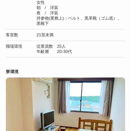
女性
朝 / 洋装
夜 / 洋装
持参物(業務上)：ベルト、黒革靴（ゴム底）、
黒靴下
客室数
21室未満
職場環境
従業員数 25人
年齢層 20-30代
寮環境