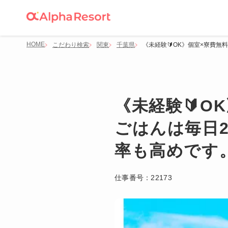
HOME
こだわり検索
関東
千葉県
《未経験🔰OK》個室×寮費
《未経験🔰O
ごはんは毎日
率も高めです
仕事番号：
22173