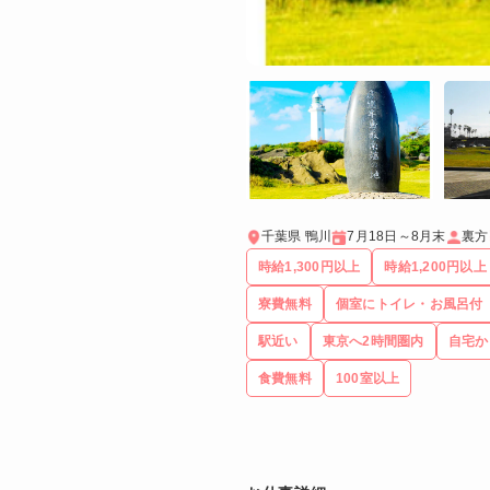
千葉県 鴨川
7月18日～8月末
裏方
時給1,300円以上
時給1,200円以上
寮費無料
個室にトイレ・お風呂付
駅近い
東京へ2時間圏内
自宅か
食費無料
100室以上