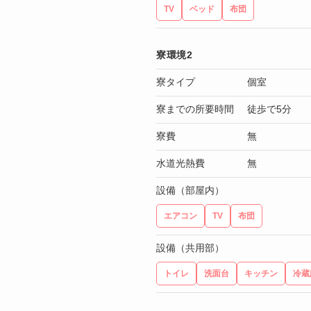
TV
ベッド
布団
寮環境2
寮タイプ
個室
寮までの所要時間
徒歩で5分
寮費
無
水道光熱費
無
設備（部屋内）
エアコン
TV
布団
設備（共用部）
トイレ
洗面台
キッチン
冷蔵