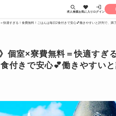
求人検索
お気に入り
ログイン
無料＝快適すぎる！食費無料！ごはんは毎日2食付きで安心💕働きやすいと評判で、満
K》個室×寮費無料＝快適すぎ
2食付きで安心💕働きやすい
。