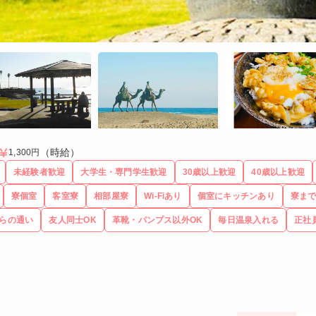
（時給）
1,300円
未経験者歓迎
大学生・専門学生歓迎
30歳以上歓迎
40歳以上歓迎
寮個室
客室寮
相部屋寮
Wi-Fiあり
個室にキッチンあり
寮まで
らの通い
友人同士OK
革靴・パンプス以外OK
毎日温泉入れる
正社