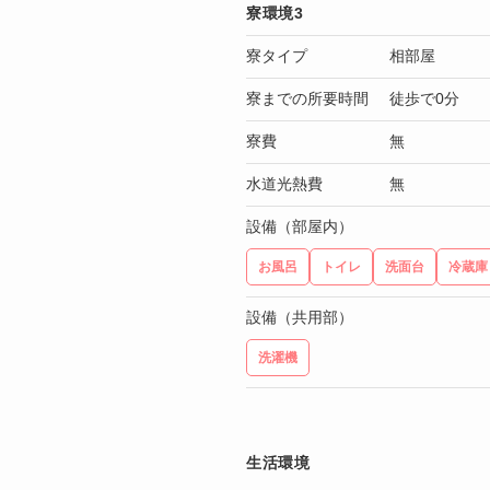
寮環境3
寮タイプ
相部屋
寮までの所要時間
徒歩で0分
寮費
無
水道光熱費
無
設備（部屋内）
お風呂
トイレ
洗面台
冷蔵庫
設備（共用部）
洗濯機
生活環境