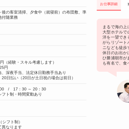
お仕事詳細
ト後の客室清掃、夕食中（就寝前）の布団敷、準
他付随業務
まるで海の上
大型ホテルで
洋を一望でき
がらリゾート
ニなども徒歩
休日のお出か
ひ勝浦朝市が
00円（経験・スキル考慮します）
も有名で、食
25円
当、深夜手当、法定休日勤務手当あり
20日払い（20日が土日祝の場合は前日）
00 / 17：30 ～ 20：30
シフト制・時間変動あり
（シフト制）
て異なります