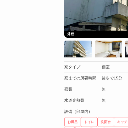
外観
寮タイプ
個室
寮までの所要時間
徒歩で15分
寮費
無
水道光熱費
無
設備（部屋内）
お風呂
トイレ
洗面台
キッチ