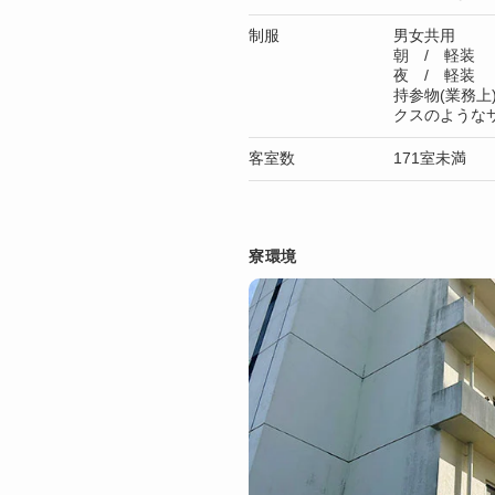
制服
男女共用
朝 / 軽装
夜 / 軽装
持参物(業務
クスのような
客室数
171室未満
寮環境