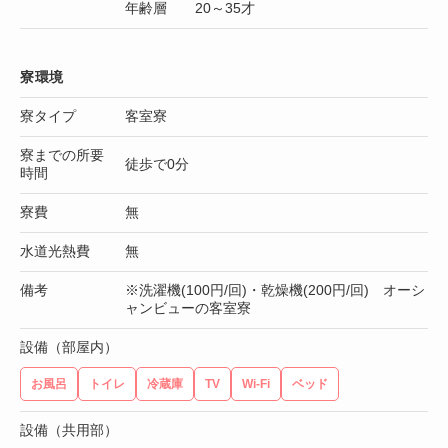
年齢層 20～35才
寮環境
寮タイプ
客室寮
寮までの所要
徒歩で0分
時間
寮費
無
水道光熱費
無
備考
※洗濯機(100円/回)・乾燥機(200円/回) オーシ
ャンビューの客室寮
設備（部屋内）
お風呂
トイレ
冷蔵庫
TV
Wi-Fi
ベッド
設備（共用部）