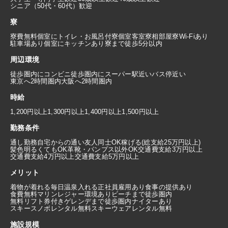
シニア（50代・60代）歓迎
寮
寮費無料
個室にトイレ・お風呂付
寮個室
客室寮
相部屋寮
Wi-Fiあり
駐車場あり
個室にキッチンあり
寮まで徒歩5分以内
周辺環境
徒歩圏内にコンビニ
徒歩圏内にスーパー
駅近い
バス停近い
東京へ2時間圏内
大阪へ2時間圏内
時給
1,200円以上
1,300円以上
1,400円以上
1,500円以上
勤務条件
通し勤務
自宅からの通い
友人同士OK
稼げる(総支給25万円以上)
髪色明るくてもOK
革靴・パンプス以外OK
交通費支給3万円以上
交通費支給4万円以上
交通費支給5万円以上
メリット
着物が着れる
毎日温泉入れる
正社員雇用あり
食事の提供あり
食費無料
マリンレジャー環境あり
ビーチまで徒歩圏内
無料リフト券付き
ゲレンデまで徒歩圏内
ナイターあり
スキースノボレンタル無料
スキーウェアレンタル無料
施設規模