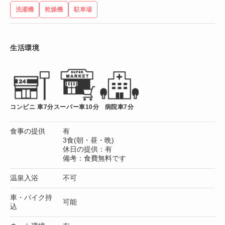
洗濯機
乾燥機
駐車場
生活環境
コンビニ 車7分
スーパー車10分
病院車7分
食事の提供
有
3食(朝・昼・晩)
休日の提供：有
備考：食費無料です
温泉入浴
不可
車・バイク持
可能
込