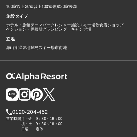
100室以上
30室以上100室未満
30室未満
施設タイプ
ホテル・旅館
テーマパーク
レジャー施設
スキー場
飲食店
ショップ
ペンション・保養所
グランピング・キャンプ場
立地
海
山
湖
温泉地
離島
スキー場
市街地
0120-204-452
営業時間
月～金
9：30～19：00
祝・土
9：30～18：00
日曜
定休