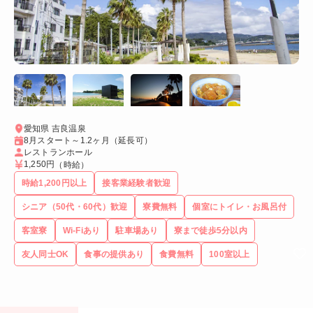
愛知県 吉良温泉
8月スタート～1.2ヶ月（延長可）
レストランホール
1,250円
（時給）
時給1,200円以上
接客業経験者歓迎
シニア（50代・60代）歓迎
寮費無料
個室にトイレ・お風呂付
客室寮
Wi-Fiあり
駐車場あり
寮まで徒歩5分以内
友人同士OK
食事の提供あり
食費無料
100室以上