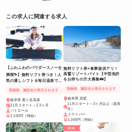
この求人に関連する求人
【ふわふわのパウダースノーを
無料リフト券×食事提供アリ！
高鷲リゾートバイト【中型免許
満喫⛷️】無料リフト券つき！人
をお持ちの方大募集🚌】
気の通しシフト＆毎日温泉でリ
フレッシュ
登録後、施設名が表示されます
登録後、施設名が表示されます
岐阜県 高鷲
岐阜県 鷲ヶ岳高原
11月スタート～3ヶ月以上（延長
11月スタート～2.3ヶ月
可）
パトロール
ドライバー
1,100円
（時給）
1,300円
（時給）