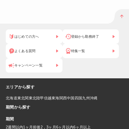
はじめての方へ
登録から勤務終了
よくある質問
特集一覧
キャンペーン一覧
エリアから探す
北海道
東北
関東
北陸
甲信越
東海
関西
中国
四国
九州
沖縄
期間から探す
期間
2週間以内
1ヶ月前後
2，3ヶ月
6ヶ月以内
6ヶ月以上