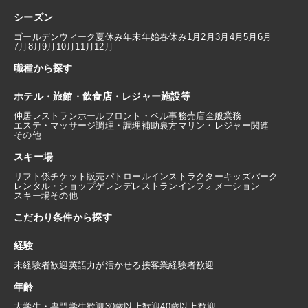
シーズン
ゴールデンウィーク
夏休み
年末年始
春休み
1月
2月
3月
4月
5月
6月
7月
8月
9月
10月
11月
12月
職種から探す
ホテル・旅館・飲食店・レジャー施設等
仲居
レストランホール
フロント・ベル
事務
売店
全般業務
エステ・マッサージ
調理・調理補助
裏方
マリン・レジャー関連
その他
スキー場
リフト係
チケット販売
パトロール
インストラクター
キッズパーク
レンタル・ショップ
ゲレンデレストラン
インフォメーション
スキー場その他
こだわり条件から探す
経験
未経験者歓迎
英語力が活かせる
接客業経験者歓迎
年齢
大学生・専門学生歓迎
30歳以上歓迎
40歳以上歓迎