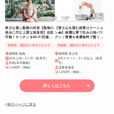
希少な通し勤務の仲居【熱海の
【富士山を望む絶景ロケーショ
高台に佇む上質な温泉宿】自炊
ン🗻】綺麗な寮で住み心地バツ
可能！キッチン＆Wi-Fi完備！
グン！寮費＆食費無料で賢く稼
個室寮
げる人気求人
登録後、施設名が表示されます
登録後、施設名が表示されます
静岡県 熱海
静岡県 富士宮
10月上旬～3ヶ月（延長可）
9月スタート～3ヶ月以上（延長
仲居(本式着物)
可）
1,500円
（時給）
従業員食堂
1,450円
（時給）
詳しくはこちら
前のページに戻る