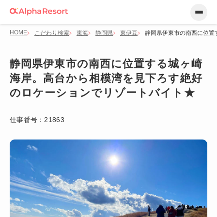
HOME
こだわり検索
東海
静岡県
東伊豆
静岡県伊東市の南西に位置
静岡県伊東市の南西に位置する城ヶ崎
海岸。高台から相模湾を見下ろす絶好
のロケーションでリゾートバイト★
仕事番号：
21863