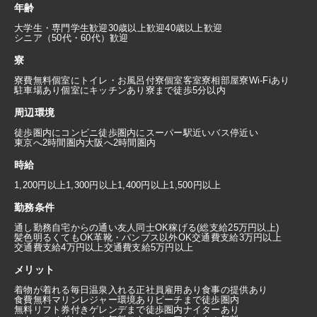
年齢
大学生・専門学生歓迎
30歳以上歓迎
40歳以上歓迎
シニア（50代・60代）歓迎
寮
寮費無料
個室にトイレ・お風呂付
寮個室
客室寮
相部屋寮
Wi-Fiあり
駐車場あり
個室にキッチンあり
寮まで徒歩5分以内
周辺環境
徒歩圏内にコンビニ
徒歩圏内にスーパー
駅近い
バス停近い
東京へ2時間圏内
大阪へ2時間圏内
時給
1,200円以上
1,300円以上
1,400円以上
1,500円以上
勤務条件
通し勤務
自宅からの通い
友人同士OK
稼げる(総支給25万円以上)
髪色明るくてもOK
革靴・パンプス以外OK
交通費支給3万円以上
交通費支給4万円以上
交通費支給5万円以上
メリット
着物が着れる
毎日温泉入れる
正社員雇用あり
食事の提供あり
食費無料
マリンレジャー環境あり
ビーチまで徒歩圏内
無料リフト券付き
ゲレンデまで徒歩圏内
ナイターあり