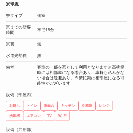
寮環境
寮タイプ
個室
寮までの所要
車で15分
時間
寮費
無
水道光熱費
無
備考
客室の一部を寮として利用となります※高稼働
時には相部屋になる場合あり。車持ち込みがな
い場合は送迎あり。※繁忙期は相部屋になる可
能性がございます
設備（部屋内）
お風呂
トイレ
洗面台
キッチン
冷蔵庫
レンジ
洗濯機
エアコン
TV
Wi-Fi
設備（共用部）