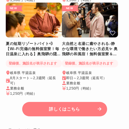
1,500円
（時給）
1,500円
（時給）
夏の短期リゾートバイト💨
大自然と名湯に癒やされる♪静
【Wi-Fi完備の無料個室寮！毎
かな環境で働きたい方必見✨ 奥
日温泉に入れる】奥飛騨の隠れ
飛騨の和風宿！無料個室寮＆温
家宿
泉入れる
登録後、施設名が表示されます
登録後、施設名が表示されます
岐阜県 平湯温泉
岐阜県 平湯温泉
8月スタート～2,3週間（延長
即日～2,3週間（延長可）
可）
業務全般
業務全般
1,250円
（時給）
1,250円
（時給）
詳しくはこちら