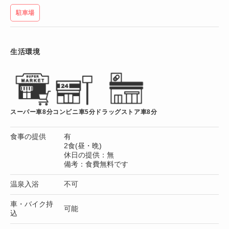
駐車場
生活環境
スーパー車8分
コンビニ車5分
ドラッグストア車8分
食事の提供
有
2食(昼・晩)
休日の提供：無
備考：食費無料です
温泉入浴
不可
車・バイク持
可能
込