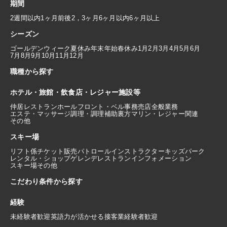
期間
2週間以内
1ヶ月前後
2，3ヶ月
6ヶ月以内
6ヶ月以上
シーズン
ゴールデンウィーク
夏休み
年末年始
春休み
1月
2月
3月
4月
5月
6月
7月
8月
9月
10月
11月
12月
職種から探す
ホテル・旅館・飲食店・レジャー施設等
仲居
レストランホール
フロント・ベル
事務
売店
全般業務
エステ・マッサージ
調理・調理補助
裏方
マリン・レジャー関連
その他
スキー場
リフト係
チケット販売
パトロール
インストラクター
キッズパーク
レンタル・ショップ
ゲレンデレストラン
インフォメーション
スキー場その他
こだわり条件から探す
経験
未経験者歓迎
英語力が活かせる
接客業経験者歓迎