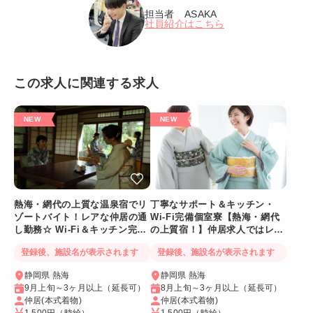
担当者 ASAKA
社員紹介はこちら
この求人に関連する求人
熱海・網代の上質な温泉宿でリ
丁寧なサポート＆キッチン・
ゾートバイト！レアな仲居の通
Wi-Fi完備個室寮【熱海・網代
し勤務☆ Wi-Fi＆キッチン完備
の上質宿！】仲居求人ではレア
の個室寮
な通し勤務👍
登録後、施設名が表示されます
登録後、施設名が表示されます
静岡県 熱海
静岡県 熱海
9月上旬～3ヶ月以上（延長可）
8月上旬～3ヶ月以上（延長可）
仲居(本式着物)
仲居(本式着物)