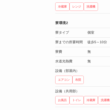
冷蔵庫
レンジ
洗濯機
寮環境2
寮タイプ
個室
寮までの所要時間
徒歩5～10分
寮費
無
水道光熱費
無
設備（部屋内）
エアコン
布団
設備（共用部）
お風呂
トイレ
冷蔵庫
洗濯機