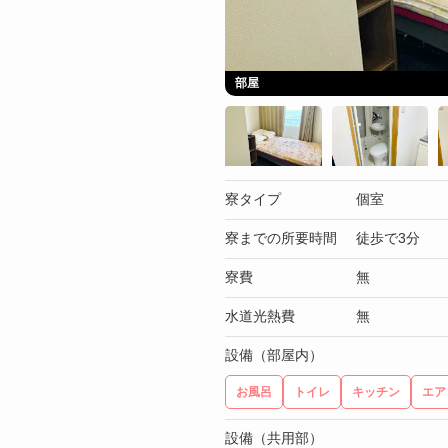
部屋
寮タイプ
個室
寮までの所要時間
徒歩で3分
寮費
無
水道光熱費
無
設備（部屋内）
お風呂
トイレ
キッチン
エア
設備（共用部）