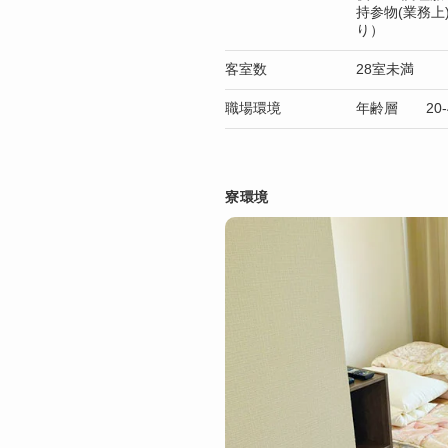
持参物(業務
り）
客室数
28室未満
職場環境
年齢層 20-
寮環境