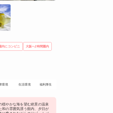
圏内にコンビニ
大阪へ2時間圏内
寮環境
生活環境
福利厚生
の穏やかな海を望む絶景の温泉
た和の雰囲気漂う館内、夕日が