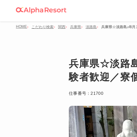
HOME
こだわり検索
関西
兵庫県
淡路島
兵庫県☆淡路島♪/8
兵庫県☆淡路島
験者歓迎／寮
仕事番号：
21700