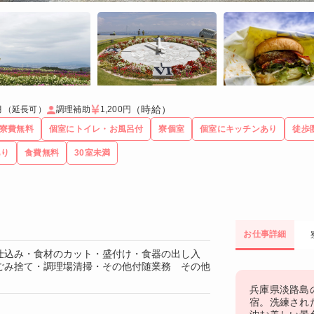
（時給）
ヶ月（延長可）
調理補助
1,200円
寮費無料
個室にトイレ・お風呂付
寮個室
個室にキッチンあり
徒歩
あり
食費無料
30室未満
お仕事詳細
仕込み・食材のカット・盛付け・食器の出し入
ごみ捨て・調理場清掃・その他付随業務 その他
兵庫県淡路島
宿。洗練され