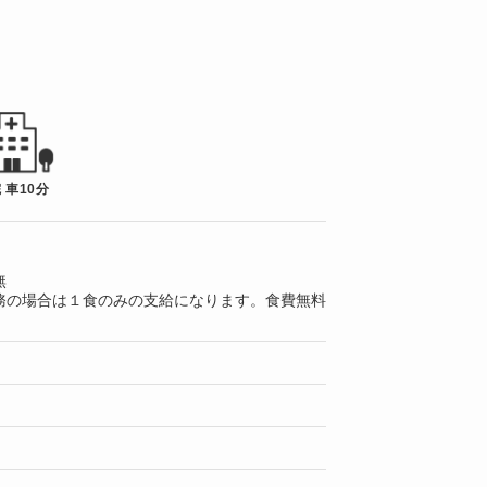
 車10分
無
務の場合は１食のみの支給になります。食費無料