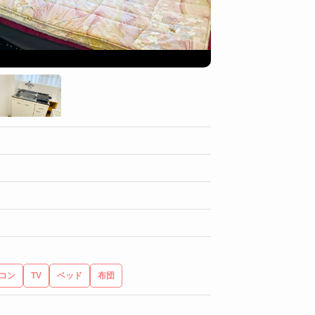
ユニットバス
コン
TV
ベッド
布団