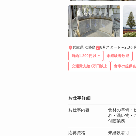
兵庫県 淡路島
8月スタート～2.3
時給1,200円以上
未経験者歓迎
交通費支給3万円以上
食事の提供
お仕事詳細
お仕事内容
食材の準備・
れ・洗い物・
付随業務
応募資格
未経験者可