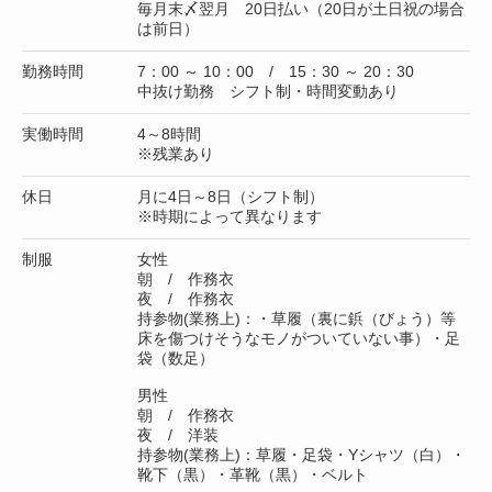
毎月末〆翌月 20日払い（20日が土日祝の場合
は前日）
勤務時間
7：00 ～ 10：00 / 15：30 ～ 20：30
中抜け勤務 シフト制・時間変動あり
実働時間
4～8時間
※残業あり
休日
月に4日～8日（シフト制）
※時期によって異なります
制服
女性
朝 / 作務衣
夜 / 作務衣
持参物(業務上)：・草履（裏に鋲（びょう）等
床を傷つけそうなモノがついていない事）・足
袋（数足）
男性
朝 / 作務衣
夜 / 洋装
持参物(業務上)：草履・足袋・Yシャツ（白）・
靴下（黒）・革靴（黒）・ベルト