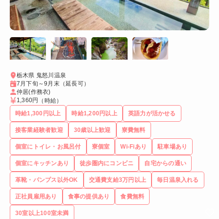
栃木県 鬼怒川温泉
7月下旬～9月末（延長可）
仲居(作務衣)
1,360円
（時給）
時給1,300円以上
時給1,200円以上
英語力が活かせる
接客業経験者歓迎
30歳以上歓迎
寮費無料
個室にトイレ・お風呂付
寮個室
Wi-Fiあり
駐車場あり
個室にキッチンあり
徒歩圏内にコンビニ
自宅からの通い
革靴・パンプス以外OK
交通費支給3万円以上
毎日温泉入れる
正社員雇用あり
食事の提供あり
食費無料
30室以上100室未満