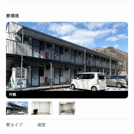
寮環境
外観
寮タイプ
個室