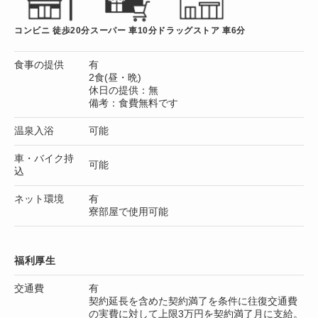
コンビニ 徒歩20分
スーパー 車10分
ドラッグストア 車6分
食事の提供
有
2食(昼・晩)
休日の提供：無
備考：食費無料です
温泉入浴
可能
車・バイク持
可能
込
ネット環境
有
寮部屋で使用可能
福利厚生
交通費
有
契約延長を含めた契約満了を条件に往復交通費
の実費に対して上限3万円を契約満了月に支給。