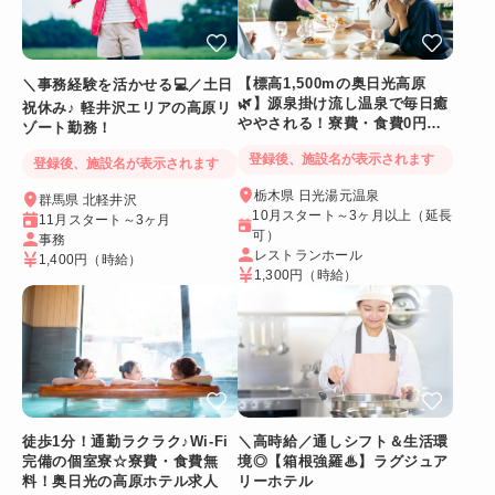
【標高1,500mの奥日光高原
＼事務経験を活かせる💻／土日
🌿】源泉掛け流し温泉で毎日癒
祝休み♪ 軽井沢エリアの高原リ
ややされる！寮費・食費0円！
ゾート勤務！
Wi-Fi個室寮
登録後、施設名が表示されます
登録後、施設名が表示されます
栃木県 日光湯元温泉
群馬県 北軽井沢
10月スタート～3ヶ月以上（延長
11月スタート～3ヶ月
可）
事務
レストランホール
1,400円
（時給）
1,300円
（時給）
徒歩1分！通勤ラクラク♪Wi-Fi
＼高時給／通しシフト＆生活環
完備の個室寮☆寮費・食費無
境◎【箱根強羅♨】ラグジュア
料！奥日光の高原ホテル求人
リーホテル