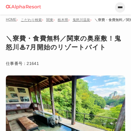
HOME
こだわり検索
関東
栃木県
鬼怒川温泉
＼寮費・食費無料／関
＼寮費・食費無料／関東の奥座敷！鬼
怒川♨7月開始のリゾートバイト
仕事番号：
21641