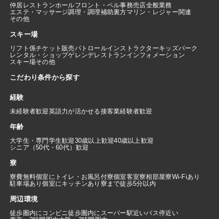
仲居
レストランホール
フロント・ベル
事務
売店
全般業務
エステ・マッサージ
調理・調理補助
裏方
マリン・レジャー関連
その他
スキー場
リフト係
チケット販売
パトロール
インストラクター
キッズパーク
レンタル・ショップ
ゲレンデレストラン
インフォメーション
スキー場その他
こだわり条件から探す
経験
未経験者歓迎
英語力が活かせる
接客業経験者歓迎
年齢
大学生・専門学生歓迎
30歳以上歓迎
40歳以上歓迎
シニア（50代・60代）歓迎
寮
寮費無料
個室にトイレ・お風呂付
寮個室
客室寮
相部屋寮
Wi-Fiあり
駐車場あり
個室にキッチンあり
寮まで徒歩5分以内
周辺環境
徒歩圏内にコンビニ
徒歩圏内にスーパー
駅近い
バス停近い