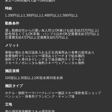
東京へ2時間圏内
大阪へ2時間圏内
時給
1,200円以上
1,300円以上
1,400円以上
1,500円以上
勤務条件
通し勤務
自宅からの通い
友人同士OK
稼げる(総支給25万円以上)
髪色明るくてもOK
革靴・パンプス以外OK
交通費支給3万円以上
交通費支給4万円以上
交通費支給5万円以上
メリット
着物が着れる
毎日温泉入れる
正社員雇用あり
食事の提供あり
食費無料
マリンレジャー環境あり
ビーチまで徒歩圏内
無料リフト券付き
ゲレンデまで徒歩圏内
ナイターあり
スキースノボレンタル無料
スキーウェアレンタル無料
施設規模
100室以上
30室以上100室未満
30室未満
施設タイプ
ホテル・旅館
テーマパーク
レジャー施設
スキー場
飲食店
ショップ
ペンション・保養所
グランピング・キャンプ場
立地
海
山
湖
温泉地
離島
スキー場
市街地