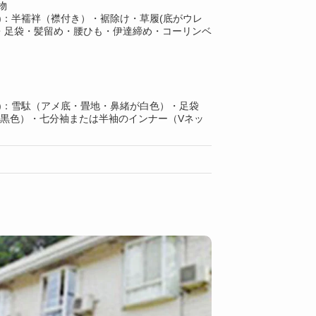
物
)：半襦袢（襟付き）・裾除け・草履(底がウレ
・足袋・髪留め・腰ひも・伊達締め・コーリンベ
上)：雪駄（アメ底・畳地・鼻緒が白色）・足袋
で黒色）・七分袖または半袖のインナー（Vネッ
）