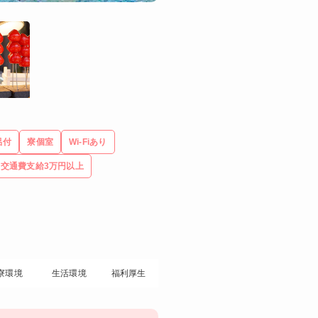
呂付
寮個室
Wi-Fiあり
交通費支給3万円以上
寮環境
生活環境
福利厚生