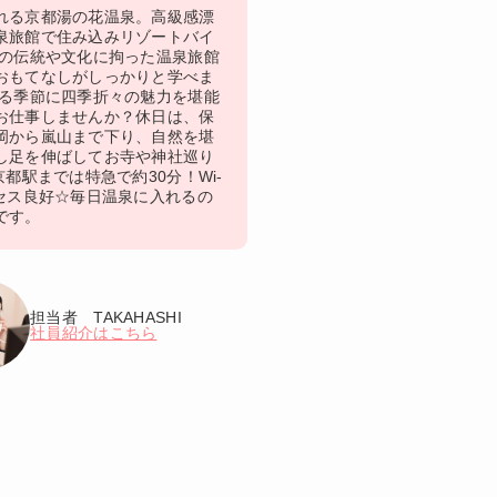
れる京都湯の花温泉。高級感漂
泉旅館で住み込みリゾートバイ
都の伝統や文化に拘った温泉旅館
おもてなしがしっかりと学べま
わる季節に四季折々の魅力を堪能
お仕事しませんか？休日は、保
岡から嵐山まで下り、自然を堪
し足を伸ばしてお寺や神社巡り
京都駅までは特急で約30分！Wi-
クセス良好☆毎日温泉に入れるの
です。
担当者 TAKAHASHI
社員紹介はこちら