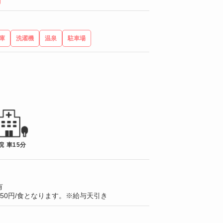
庫
洗濯機
温泉
駐車場
院 車15分
有
50円/食となります。※給与天引き