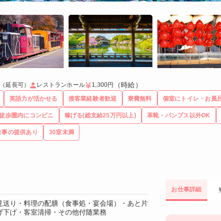
（時給）
月（延長可）
レストランホール
1,300円
英語力が活かせる
接客業経験者歓迎
寮費無料
個室にトイレ・お風
徒歩圏内にコンビニ
稼げる(総支給25万円以上)
革靴・パンプス以外OK
食事の提供あり
30室未満
お仕事詳細
見送り・料理の配膳（食事処・宴会場）・あと片
げ下げ・客室清掃・その他付随業務