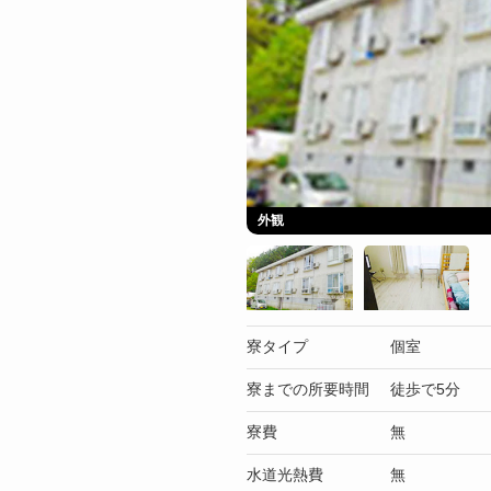
外観
寮タイプ
個室
寮までの所要時間
徒歩で5分
寮費
無
水道光熱費
無