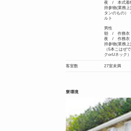
夜 / 本式着
持参物(業務上
タンのもの）
ルト
男性
朝 / 作務衣
夜 / 作務衣
持参物(業務
（5本こはぜ
クorUネック
客室数
27室未満
寮環境