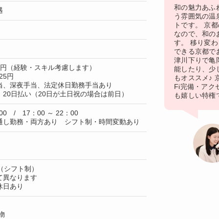
和の魅力あふ
遇
う雰囲気の温
トです。 京
なので、和の
す。 移り変
できる京都で
津川下りで亀
00円（経験・スキル考慮します）
能したり、少
25円
もオススメ♪ 
当、深夜手当、法定休日勤務手当あり
Fi完備・ア
20日払い（20日が土日祝の場合は前日）
も嬉しい特権
00 / 17：00 ～ 22：00
通し勤務・両方あり シフト制・時間変動あり
（シフト制）
て異なります
休日あり
物