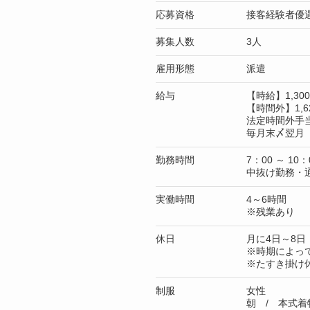
応募資格
接客経験者優
募集人数
3人
雇用形態
派遣
給与
【時給】1,3
【時間外】1,6
法定時間外手
毎月末〆翌月 
勤務時間
7：00 ～ 10：
中抜け勤務・
実働時間
4～6時間
※残業あり
休日
月に4日～8日
※時期によっ
※たすき掛け
制服
女性
朝 / 本式着