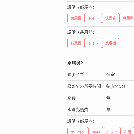
設備（部屋内）
お風呂
トイレ
洗面台
冷蔵庫
設備（共用部）
お風呂
トイレ
洗濯機
寮環境2
寮タイプ
個室
寮までの所要時間
徒歩で3分
寮費
無
水道光熱費
無
設備（部屋内）
エアコン
Wi-Fi
ベッド
布団