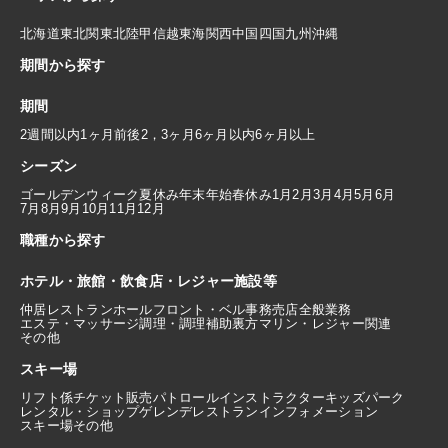
北海道
東北
関東
北陸
甲信越
東海
関西
中国
四国
九州
沖縄
期間から探す
期間
2週間以内
1ヶ月前後
2，3ヶ月
6ヶ月以内
6ヶ月以上
シーズン
ゴールデンウィーク
夏休み
年末年始
春休み
1月
2月
3月
4月
5月
6月
7月
8月
9月
10月
11月
12月
職種から探す
ホテル・旅館・飲食店・レジャー施設等
仲居
レストランホール
フロント・ベル
事務
売店
全般業務
エステ・マッサージ
調理・調理補助
裏方
マリン・レジャー関連
その他
スキー場
リフト係
チケット販売
パトロール
インストラクター
キッズパーク
レンタル・ショップ
ゲレンデレストラン
インフォメーション
スキー場その他