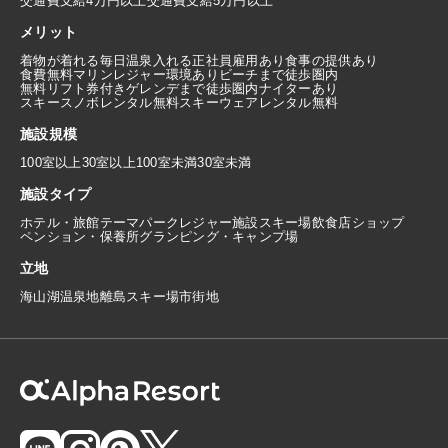
交通費支給4万円以上
交通費支給5万円以上
メリット
着物が着れる
毎日温泉入れる
正社員雇用あり
食事の提供あり
食費無料
マリンレジャー環境あり
ビーチまで徒歩圏内
無料リフト券付き
ゲレンデまで徒歩圏内
ナイターあり
スキースノボレンタル無料
スキーウェアレンタル無料
施設規模
100室以上
30室以上100室未満
30室未満
施設タイプ
ホテル・旅館
テーマパーク
レジャー施設
スキー場
飲食店
ショップ
ペンション・保養所
グランピング・キャンプ場
立地
海
山
湖
温泉地
離島
スキー場
市街地