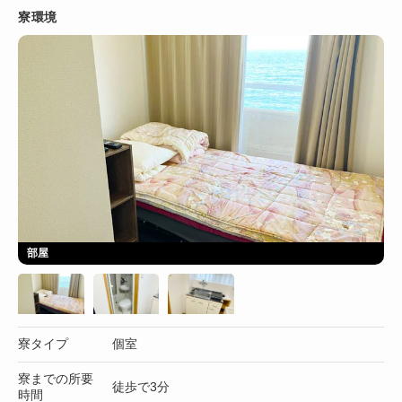
寮環境
部屋
寮タイプ
個室
寮までの所要
徒歩で3分
時間