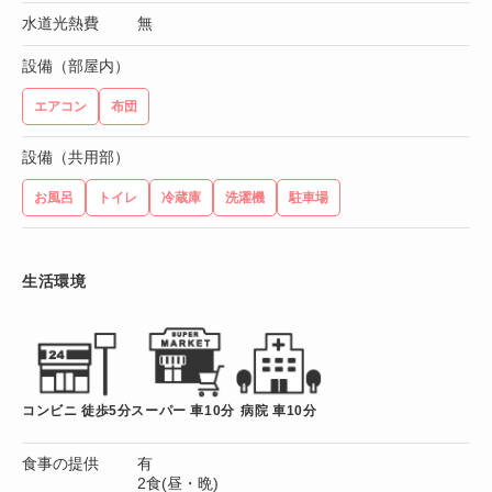
水道光熱費
無
設備（部屋内）
エアコン
布団
設備（共用部）
お風呂
トイレ
冷蔵庫
洗濯機
駐車場
生活環境
コンビニ 徒歩5分
スーパー 車10分
病院 車10分
食事の提供
有
2食(昼・晩)