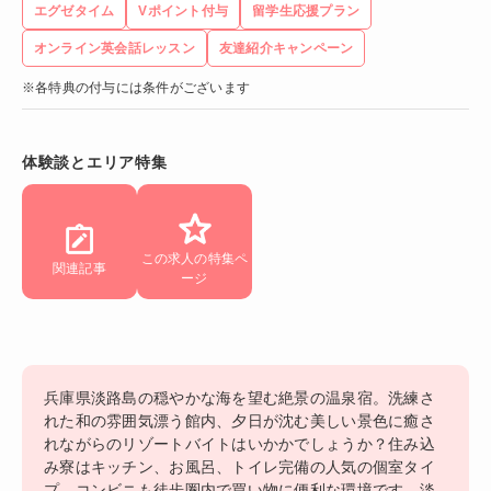
エグゼタイム
Vポイント付与
留学生応援プラン
オンライン英会話レッスン
友達紹介キャンペーン
※各特典の付与には条件がございます
体験談とエリア特集
この求人の特集ペ
関連記事
ージ
兵庫県淡路島の穏やかな海を望む絶景の温泉宿。洗練さ
れた和の雰囲気漂う館内、夕日が沈む美しい景色に癒さ
れながらのリゾートバイトはいかかでしょうか？住み込
み寮はキッチン、お風呂、トイレ完備の人気の個室タイ
プ。コンビニも徒歩圏内で買い物に便利な環境です。淡