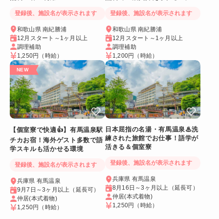
に入れるリゾートバイト
登録後、施設名が表示されます
登録後、施設名が表示されます
和歌山県 南紀勝浦
和歌山県 南紀勝浦
12月スタート～1ヶ月以上
12月スタート～1ヶ月以上
調理補助
調理補助
1,250円
（時給）
1,200円
（時給）
日本屈指の名湯・有馬温泉♨洗
【個室寮で快適👍】有馬温泉駅
練された旅館でお仕事！語学が
チカお宿！海外ゲスト多数で語
活きる＆個室寮
学スキルも活かせる環境
登録後、施設名が表示されます
登録後、施設名が表示されます
兵庫県 有馬温泉
兵庫県 有馬温泉
8月16日～3ヶ月以上（延長可）
9月7日～3ヶ月以上（延長可）
仲居(本式着物)
仲居(本式着物)
1,250円
（時給）
1,250円
（時給）