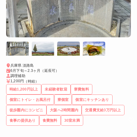
兵庫県 淡路島
6月下旬～2.3ヶ月（延長可）
調理補助
1,200円
（時給）
時給1,200円以上
未経験者歓迎
寮費無料
個室にトイレ・お風呂付
寮個室
個室にキッチンあり
徒歩圏内にコンビニ
大阪へ2時間圏内
交通費支給3万円以上
食事の提供あり
食費無料
30室未満