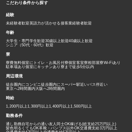
こだわり条件から探す
経験
未経験者歓迎
英語力が活かせる
接客業経験者歓迎
年齢
大学生・専門学生歓迎
30歳以上歓迎
40歳以上歓迎
シニア（50代・60代）歓迎
寮
寮費無料
個室にトイレ・お風呂付
寮個室
客室寮
相部屋寮
Wi-Fiあり
駐車場あり
個室にキッチンあり
寮まで徒歩5分以内
周辺環境
徒歩圏内にコンビニ
徒歩圏内にスーパー
駅近い
バス停近い
東京へ2時間圏内
大阪へ2時間圏内
時給
1,200円以上
1,300円以上
1,400円以上
1,500円以上
勤務条件
通し勤務
自宅からの通い
友人同士OK
稼げる(総支給25万円以上)
髪色明るくてもOK
革靴・パンプス以外OK
交通費支給3万円以上