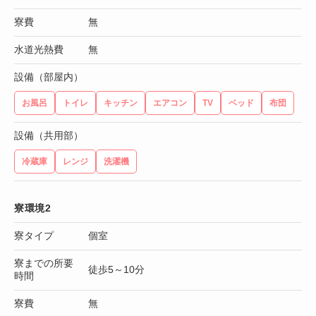
寮費
無
水道光熱費
無
設備（部屋内）
お風呂
トイレ
キッチン
エアコン
TV
ベッド
布団
設備（共用部）
冷蔵庫
レンジ
洗濯機
寮環境2
寮タイプ
個室
寮までの所要
徒歩5～10分
時間
寮費
無