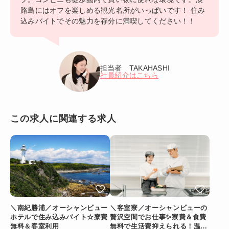
路島にはオフを楽しめる観光名所がいっぱいです！ 住み
込みバイトでその魅力を存分に満喫してください！！
担当者 TAKAHASHI
社員紹介はこちら
この求人に関連する求人
＼南紀勝浦／オーシャンビュー
＼客室寮／オーシャンビューの
ホテルで住み込みバイト☆寮費
贅沢空間でお仕事✨寮費＆食費
無料＆客室利用
無料で生活費抑えられる！温泉