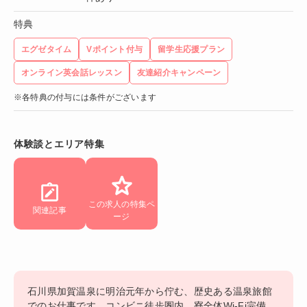
特典
エグゼタイム
Vポイント付与
留学生応援プラン
オンライン英会話レッスン
友達紹介キャンペーン
※各特典の付与には条件がございます
体験談とエリア特集
この求人の特集ペ
関連記事
ージ
石川県加賀温泉に明治元年から佇む、歴史ある温泉旅館
でのお仕事です。コンビニ徒歩圏内、寮全体Wi-Fi完備、