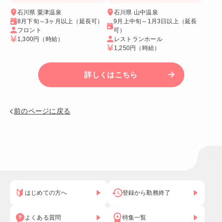
石川県 粟津温泉
石川県 山中温泉
8月下旬～3ヶ月以上（延長可）
9月上中旬～1月3日以上（延長
フロント
可）
1,300円
（時給）
レストランホール
1,250円
（時給）
詳しくはこちら
前のページに戻る
はじめての方へ
登録から勤務終了
よくある質問
特集一覧