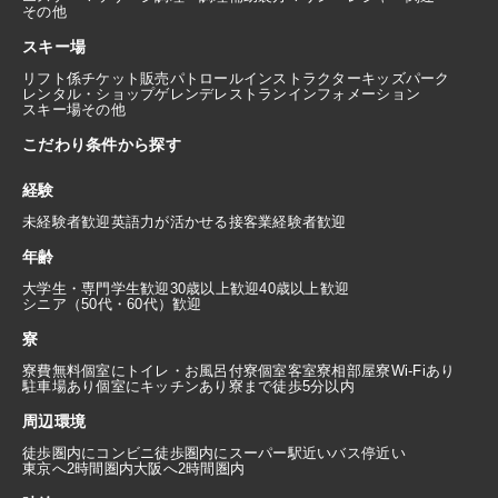
その他
スキー場
リフト係
チケット販売
パトロール
インストラクター
キッズパーク
レンタル・ショップ
ゲレンデレストラン
インフォメーション
スキー場その他
こだわり条件から探す
経験
未経験者歓迎
英語力が活かせる
接客業経験者歓迎
年齢
大学生・専門学生歓迎
30歳以上歓迎
40歳以上歓迎
シニア（50代・60代）歓迎
寮
寮費無料
個室にトイレ・お風呂付
寮個室
客室寮
相部屋寮
Wi-Fiあり
駐車場あり
個室にキッチンあり
寮まで徒歩5分以内
周辺環境
徒歩圏内にコンビニ
徒歩圏内にスーパー
駅近い
バス停近い
東京へ2時間圏内
大阪へ2時間圏内