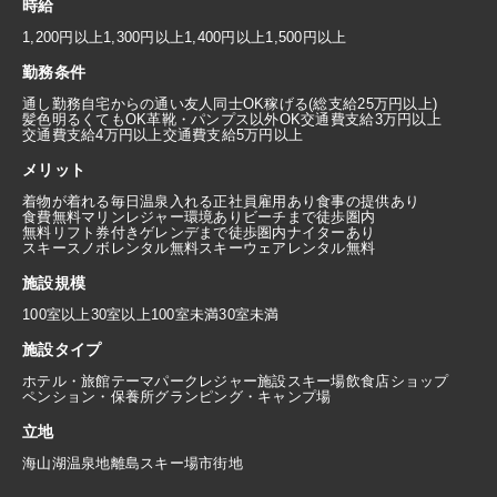
時給
1,200円以上
1,300円以上
1,400円以上
1,500円以上
勤務条件
通し勤務
自宅からの通い
友人同士OK
稼げる(総支給25万円以上)
髪色明るくてもOK
革靴・パンプス以外OK
交通費支給3万円以上
交通費支給4万円以上
交通費支給5万円以上
メリット
着物が着れる
毎日温泉入れる
正社員雇用あり
食事の提供あり
食費無料
マリンレジャー環境あり
ビーチまで徒歩圏内
無料リフト券付き
ゲレンデまで徒歩圏内
ナイターあり
スキースノボレンタル無料
スキーウェアレンタル無料
施設規模
100室以上
30室以上100室未満
30室未満
施設タイプ
ホテル・旅館
テーマパーク
レジャー施設
スキー場
飲食店
ショップ
ペンション・保養所
グランピング・キャンプ場
立地
海
山
湖
温泉地
離島
スキー場
市街地