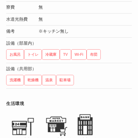
寮費
無
水道光熱費
無
備考
※キッチン無し
設備（部屋内）
お風呂
トイレ
冷蔵庫
TV
Wi-Fi
布団
設備（共用部）
洗濯機
乾燥機
温泉
駐車場
生活環境