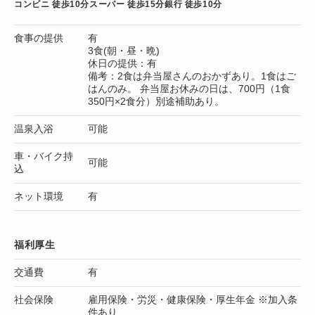
コンビニ 徒歩10分
スーパー 徒歩15分
銀行 徒歩10分
食事の提供
有
3食(朝・昼・晩)
休日の提供：有
備考：2食は弁当屋さんのおかずあり。1食はご
はんのみ。 弁当屋お休みの日は、700円（1食
350円×2食分）別途補助あり。
温泉入浴
可能
車・バイク持
可能
込
ネット環境
有
福利厚生
交通費
有
社会保険
雇用保険・労災・健康保険・厚生年金 ※加入条
件あり