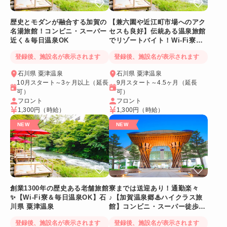
歴史とモダンが融合する加賀の
【兼六園や近江町市場へのアク
名湯旅館！コンビニ・スーパー
セスも良好】伝統ある温泉旅館
近く＆毎日温泉OK
でリゾートバイト！Wi-Fi寮＆
コンビニ徒歩圏内
登録後、施設名が表示されます
登録後、施設名が表示されます
石川県 粟津温泉
石川県 粟津温泉
10月スタート～3ヶ月以上（延長
9月スタート～4.5ヶ月（延長
可）
可）
フロント
フロント
1,300円
（時給）
1,300円
（時給）
創業1300年の歴史ある老舗旅館
寮までは送迎あり！通勤楽々
✨【Wi-Fi寮＆毎日温泉OK】石
♪【加賀温泉郷♨ハイクラス旅
川県 粟津温泉
館】コンビニ・スーパー徒歩圏
内
登録後、施設名が表示されます
登録後、施設名が表示されます