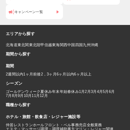
キャンペーン一覧
エリアから探す
北海道
東北
関東
北陸
甲信越
東海
関西
中国
四国
九州
沖縄
期間から探す
期間
2週間以内
1ヶ月前後
2，3ヶ月
6ヶ月以内
6ヶ月以上
シーズン
ゴールデンウィーク
夏休み
年末年始
春休み
1月
2月
3月
4月
5月
6月
7月
8月
9月
10月
11月
12月
職種から探す
ホテル・旅館・飲食店・レジャー施設等
仲居
レストランホール
フロント・ベル
事務
売店
全般業務
エステ・マッサージ
調理・調理補助
裏方
マリン・レジャー関連