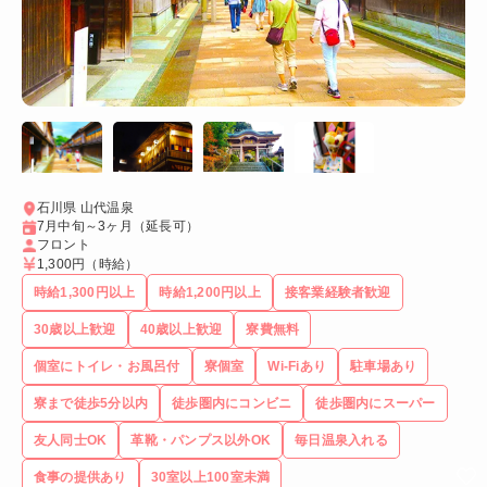
石川県 山代温泉
7月中旬～3ヶ月（延長可）
フロント
1,300円
（時給）
時給1,300円以上
時給1,200円以上
接客業経験者歓迎
30歳以上歓迎
40歳以上歓迎
寮費無料
個室にトイレ・お風呂付
寮個室
Wi-Fiあり
駐車場あり
寮まで徒歩5分以内
徒歩圏内にコンビニ
徒歩圏内にスーパー
友人同士OK
革靴・パンプス以外OK
毎日温泉入れる
食事の提供あり
30室以上100室未満