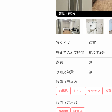
部屋（寮①）
寮タイプ
個室
寮までの所要時間
徒歩で2分
寮費
無
水道光熱費
無
設備（部屋内）
お風呂
トイレ
キッチン
冷蔵
設備（共用部）
洗濯機
駐車場