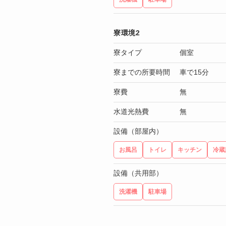
寮環境2
寮タイプ
個室
寮までの所要時間
車で15分
寮費
無
水道光熱費
無
設備（部屋内）
お風呂
トイレ
キッチン
冷蔵
設備（共用部）
洗濯機
駐車場