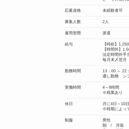
応募資格
未経験者可
募集人数
2人
雇用形態
派遣
給与
【時給】1,2
【時間外】1,5
法定時間外手
毎月末〆翌月 
勤務時間
13：00 ～ 22
通し勤務 シ
実働時間
4～8時間
※残業あり
休日
月に4日～10
※時期によっ
制服
男性
朝 / 洋装