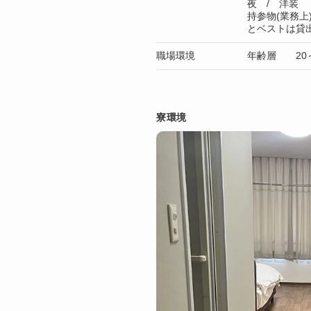
夜 / 洋装
持参物(業務
とベストは貸
職場環境
年齢層 20～
寮環境