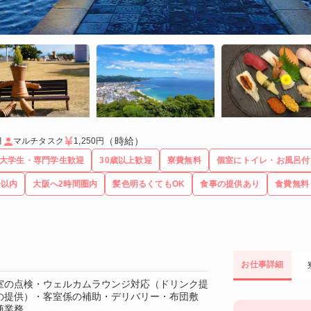
（時給）
月
マルチタスク
1,250円
大学生・専門学生歓迎
30歳以上歓迎
寮費無料
個室にトイレ・お風呂付
分以内
大阪へ2時間圏内
髪色明るくてもOK
食事の提供あり
食費無料
お仕事詳細
室の点検・ウェルカムラウンジ対応（ドリンク提
の提供）・客室係の補助・デリバリー・布団敷
随業務