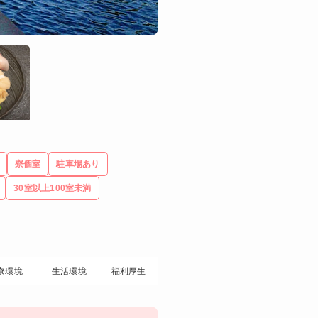
寮個室
駐車場あり
30室以上100室未満
寮環境
生活環境
福利厚生