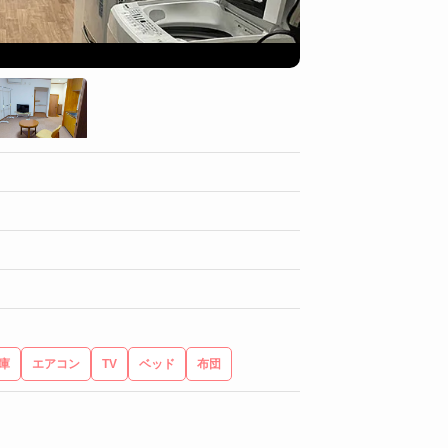
お風呂トイレ（寮①
庫
エアコン
TV
ベッド
布団