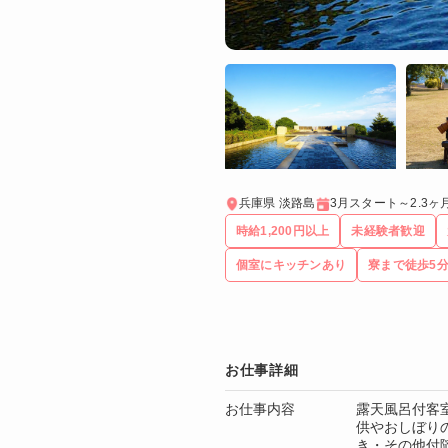
兵庫県 淡路島
3月スタート～2.3ヶ
時給1,200円以上
未経験者歓迎
個室にキッチンあり
寮まで徒歩5
お仕事詳細
お仕事内容
露天風呂付客
供やおしぼり
き・その他付