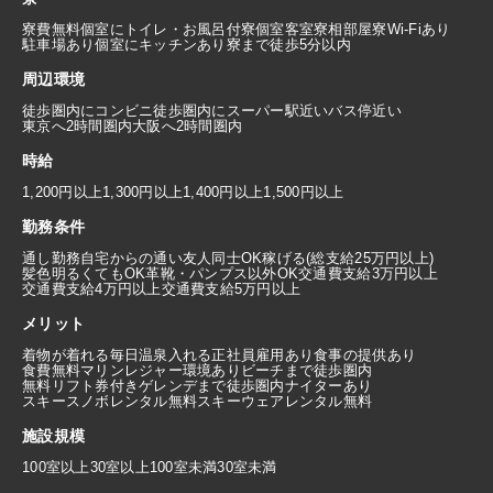
寮費無料
個室にトイレ・お風呂付
寮個室
客室寮
相部屋寮
Wi-Fiあり
駐車場あり
個室にキッチンあり
寮まで徒歩5分以内
周辺環境
徒歩圏内にコンビニ
徒歩圏内にスーパー
駅近い
バス停近い
東京へ2時間圏内
大阪へ2時間圏内
時給
1,200円以上
1,300円以上
1,400円以上
1,500円以上
勤務条件
通し勤務
自宅からの通い
友人同士OK
稼げる(総支給25万円以上)
髪色明るくてもOK
革靴・パンプス以外OK
交通費支給3万円以上
交通費支給4万円以上
交通費支給5万円以上
メリット
着物が着れる
毎日温泉入れる
正社員雇用あり
食事の提供あり
食費無料
マリンレジャー環境あり
ビーチまで徒歩圏内
無料リフト券付き
ゲレンデまで徒歩圏内
ナイターあり
スキースノボレンタル無料
スキーウェアレンタル無料
施設規模
100室以上
30室以上100室未満
30室未満