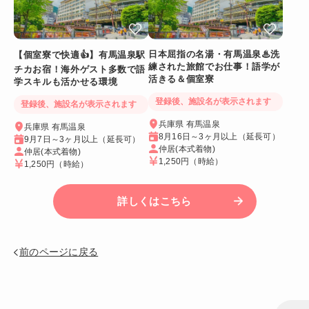
日本屈指の名湯・有馬温泉♨洗
【個室寮で快適👍】有馬温泉駅
練された旅館でお仕事！語学が
チカお宿！海外ゲスト多数で語
活きる＆個室寮
学スキルも活かせる環境
登録後、施設名が表示されます
登録後、施設名が表示されます
兵庫県 有馬温泉
兵庫県 有馬温泉
8月16日～3ヶ月以上（延長可）
9月7日～3ヶ月以上（延長可）
仲居(本式着物)
仲居(本式着物)
1,250円
（時給）
1,250円
（時給）
詳しくはこちら
前のページに戻る