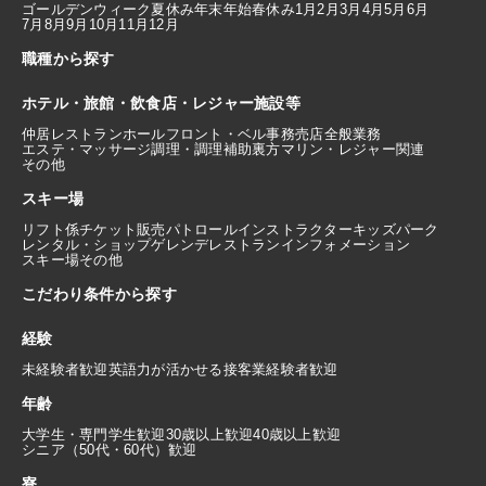
ゴールデンウィーク
夏休み
年末年始
春休み
1月
2月
3月
4月
5月
6月
7月
8月
9月
10月
11月
12月
職種から探す
ホテル・旅館・飲食店・レジャー施設等
仲居
レストランホール
フロント・ベル
事務
売店
全般業務
エステ・マッサージ
調理・調理補助
裏方
マリン・レジャー関連
その他
スキー場
リフト係
チケット販売
パトロール
インストラクター
キッズパーク
レンタル・ショップ
ゲレンデレストラン
インフォメーション
スキー場その他
こだわり条件から探す
経験
未経験者歓迎
英語力が活かせる
接客業経験者歓迎
年齢
大学生・専門学生歓迎
30歳以上歓迎
40歳以上歓迎
シニア（50代・60代）歓迎
寮