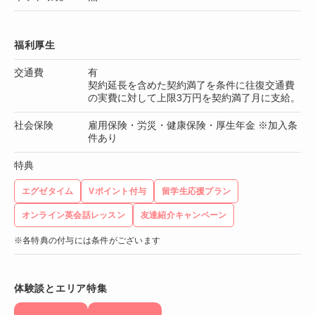
福利厚生
交通費
有
契約延長を含めた契約満了を条件に往復交通費
の実費に対して上限3万円を契約満了月に支給。
社会保険
雇用保険・労災・健康保険・厚生年金 ※加入条
件あり
特典
エグゼタイム
Vポイント付与
留学生応援プラン
オンライン英会話レッスン
友達紹介キャンペーン
※各特典の付与には条件がございます
体験談とエリア特集