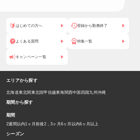
はじめての方へ
登録から勤務終了
よくある質問
特集一覧
キャンペーン一覧
エリアから探す
北海道
東北
関東
北陸
甲信越
東海
関西
中国
四国
九州
沖縄
期間から探す
期間
2週間以内
1ヶ月前後
2，3ヶ月
6ヶ月以内
6ヶ月以上
シーズン