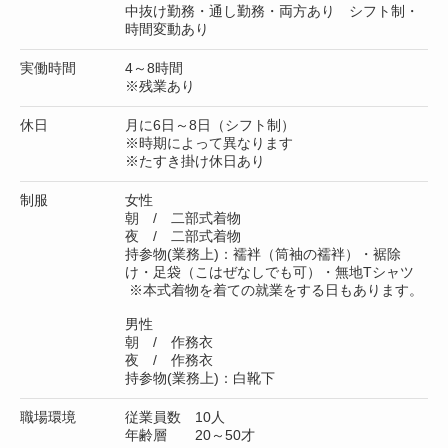
中抜け勤務・通し勤務・両方あり シフト制・
時間変動あり
実働時間
4～8時間
※残業あり
休日
月に6日～8日（シフト制）
※時期によって異なります
※たすき掛け休日あり
制服
女性
朝 / 二部式着物
夜 / 二部式着物
持参物(業務上)：襦袢（筒袖の襦袢）・裾除
け・足袋（こはぜなしでも可）・無地Tシャツ
※本式着物を着ての就業をする日もあります。
男性
朝 / 作務衣
夜 / 作務衣
持参物(業務上)：白靴下
職場環境
従業員数 10人
年齢層 20～50才