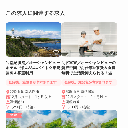
この求人に関連する求人
＼南紀勝浦／オーシャンビュー
＼客室寮／オーシャンビューの
ホテルで住み込みバイト☆寮費
贅沢空間でお仕事✨寮費＆食費
無料＆客室利用
無料で生活費抑えられる！温泉
に入れるリゾートバイト
登録後、施設名が表示されます
登録後、施設名が表示されます
和歌山県 南紀勝浦
和歌山県 南紀勝浦
12月スタート～1ヶ月以上
12月スタート～1ヶ月以上
調理補助
調理補助
1,250円
（時給）
1,200円
（時給）