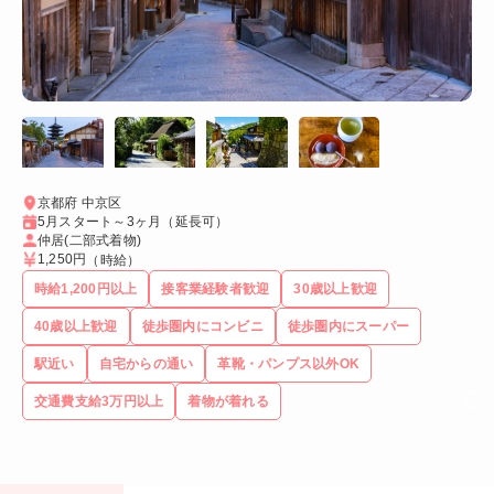
京都府 中京区
5月スタート～3ヶ月（延長可）
仲居(二部式着物)
1,250円
（時給）
時給1,200円以上
接客業経験者歓迎
30歳以上歓迎
40歳以上歓迎
徒歩圏内にコンビニ
徒歩圏内にスーパー
駅近い
自宅からの通い
革靴・パンプス以外OK
交通費支給3万円以上
着物が着れる