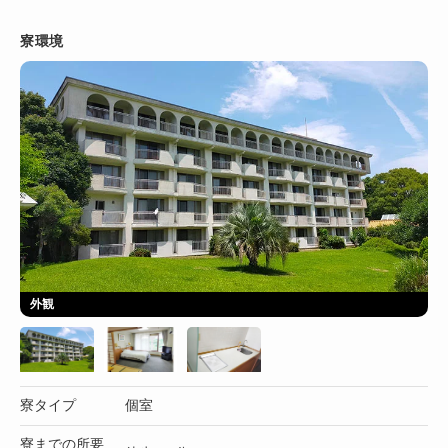
寮環境
外観
寮タイプ
個室
寮までの所要