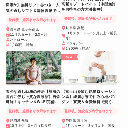
高鷲リゾートバイト【中型免許
満喫⛷️】無料リフト券つき！人
をお持ちの方大募集🚌】
気の通しシフト＆毎日温泉でリ
フレッシュ
登録後、施設名が表示されます
登録後、施設名が表示されます
岐阜県 高鷲
岐阜県 鷲ヶ岳高原
11月スタート～3ヶ月以上（延長
11月スタート～2.3ヶ月
可）
パトロール
ドライバー
1,100円
（時給）
1,300円
（時給）
希少な通し勤務の仲居【熱海の
【富士山を望む絶景ロケーショ
高台に佇む上質な温泉宿】自炊
ン🗻】綺麗な寮で住み心地バツ
可能！キッチン＆Wi-Fi完備！
グン！寮費＆食費無料で賢く稼
個室寮
げる人気求人
登録後、施設名が表示されます
登録後、施設名が表示されます
静岡県 熱海
静岡県 富士宮
10月上旬～3ヶ月（延長可）
9月スタート～3ヶ月以上（延長