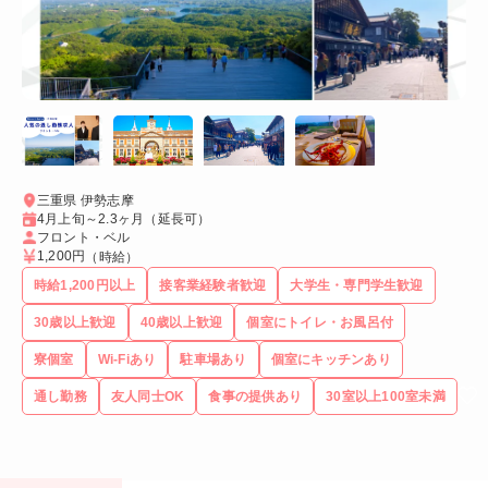
三重県 伊勢志摩
4月上旬～2.3ヶ月（延長可）
フロント・ベル
1,200円
（時給）
時給1,200円以上
接客業経験者歓迎
大学生・専門学生歓迎
30歳以上歓迎
40歳以上歓迎
個室にトイレ・お風呂付
寮個室
Wi-Fiあり
駐車場あり
個室にキッチンあり
通し勤務
友人同士OK
食事の提供あり
30室以上100室未満