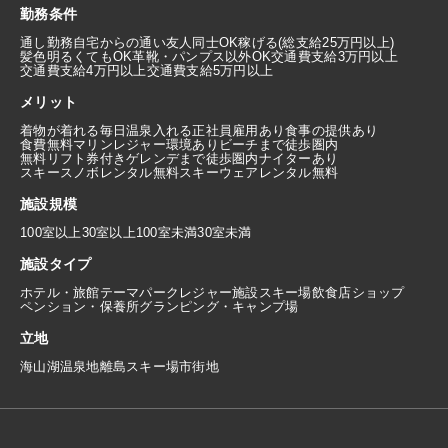
勤務条件
通し勤務
自宅からの通い
友人同士OK
稼げる(総支給25万円以上)
髪色明るくてもOK
革靴・パンプス以外OK
交通費支給3万円以上
交通費支給4万円以上
交通費支給5万円以上
メリット
着物が着れる
毎日温泉入れる
正社員雇用あり
食事の提供あり
食費無料
マリンレジャー環境あり
ビーチまで徒歩圏内
無料リフト券付き
ゲレンデまで徒歩圏内
ナイターあり
スキースノボレンタル無料
スキーウェアレンタル無料
施設規模
100室以上
30室以上100室未満
30室未満
施設タイプ
ホテル・旅館
テーマパーク
レジャー施設
スキー場
飲食店
ショップ
ペンション・保養所
グランピング・キャンプ場
立地
海
山
湖
温泉地
離島
スキー場
市街地