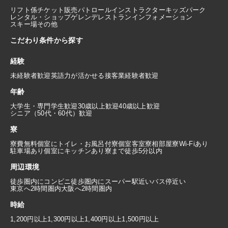
リフト係
チケット販売
パトロール
インストラクター
キッズパーク
レンタル・ショップ
ゲレンデレストラン
インフォメーション
スキー場その他
こだわり条件から探す
経験
未経験者歓迎
英語力が活かせる
接客業経験者歓迎
年齢
大学生・専門学生歓迎
30歳以上歓迎
40歳以上歓迎
シニア（50代・60代）歓迎
寮
寮費無料
個室にトイレ・お風呂付
寮個室
客室寮
相部屋寮
Wi-Fiあり
駐車場あり
個室にキッチンあり
寮まで徒歩5分以内
周辺環境
徒歩圏内にコンビニ
徒歩圏内にスーパー
駅近い
バス停近い
東京へ2時間圏内
大阪へ2時間圏内
時給
1,200円以上
1,300円以上
1,400円以上
1,500円以上