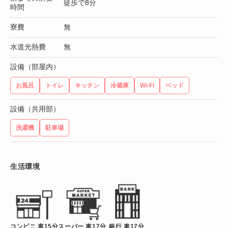
徒歩で8分
時間
寮費
無
水道光熱費
無
設備（部屋内）
お風呂
トイレ
キッチン
冷蔵庫
Wi-Fi
ベッド
設備（共用部）
洗濯機
駐車場
生活環境
コンビニ 車15分
スーパー 車17分
銀行 車17分