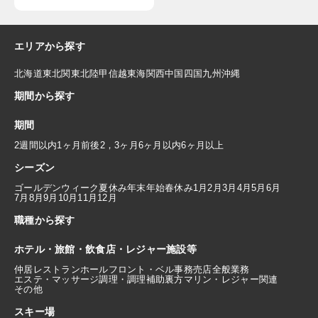
エリアから探す
北海道
東北
関東
北陸
甲信越
東海
関西
中国
四国
九州
沖縄
期間から探す
期間
2週間以内
1ヶ月前後
2，3ヶ月
6ヶ月以内
6ヶ月以上
シーズン
ゴールデンウィーク
夏休み
年末年始
春休み
1月
2月
3月
4月
5月
6月
7月
8月
9月
10月
11月
12月
職種から探す
ホテル・旅館・飲食店・レジャー施設等
仲居
レストランホール
フロント・ベル
事務
売店
全般業務
エステ・マッサージ
調理・調理補助
裏方
マリン・レジャー関連
その他
スキー場