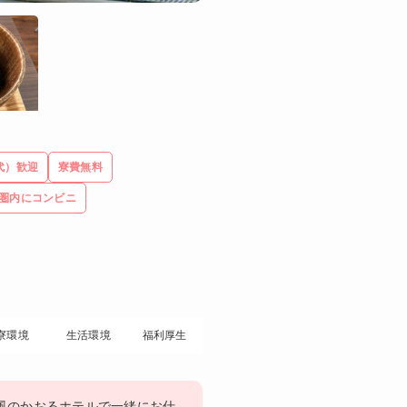
代）歓迎
寮費無料
圏内にコンビニ
寮環境
生活環境
福利厚生
風のかおるホテルで一緒にお仕