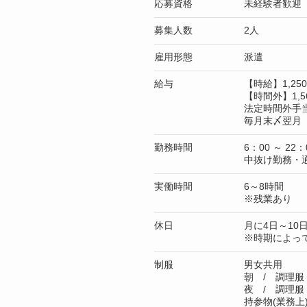
応募資格
未経験者歓迎
募集人数
2人
雇用形態
派遣
給与
【時給】1,2
【時間外】1,5
法定時間外手
毎月末〆翌月 
勤務時間
6：00 ～ 22：
中抜け勤務・
実働時間
6～8時間
※残業あり
休日
月に4日～10
※時期によっ
制服
男女共用
朝 / 調理服
夜 / 調理服
持参物(業務