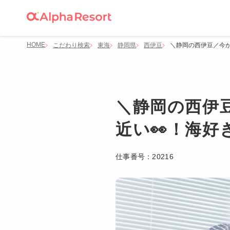
HOME
こだわり検索
東海
静岡県
西伊豆
＼静岡の西伊豆／今か
＼静岡の西伊
近い👀！海
仕事番号：
20216