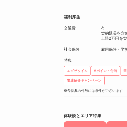
福利厚生
交通費
有
契約延長を含
上限2万円を
社会保険
雇用保険・労
特典
エグゼタイム
Vポイント付与
留
友達紹介キャンペーン
※各特典の付与には条件がございます
体験談とエリア特集