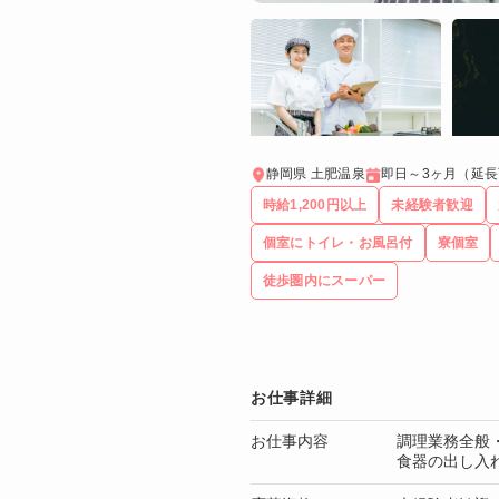
静岡県 土肥温泉
即日～3ヶ月（延長
時給1,200円以上
未経験者歓迎
個室にトイレ・お風呂付
寮個室
徒歩圏内にスーパー
お仕事詳細
お仕事内容
調理業務全般
食器の出し入