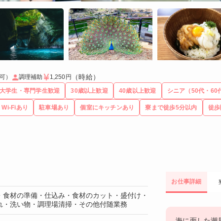
（時給）
可）
調理補助
1,250円
大学生・専門学生歓迎
30歳以上歓迎
40歳以上歓迎
シニア（50代・60
Wi-Fiあり
駐車場あり
個室にキッチンあり
寮まで徒歩5分以内
徒歩
お仕事詳細
・食材の準備・仕込み・食材のカット・盛付け・
れ・洗い物・調理場清掃・その他付随業務
海に面した潮