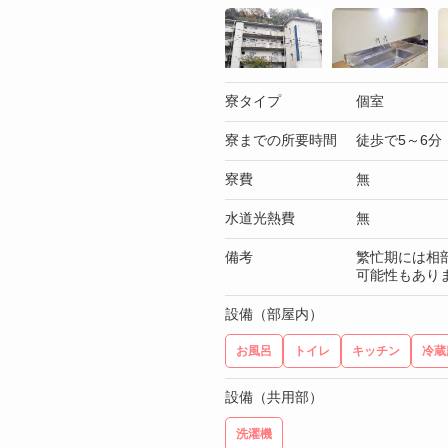
寮タイプ
個室
寮までの所要時間
徒歩で5～6分
寮費
無
水道光熱費
無
備考
繁忙期には相
可能性もあり
設備（部屋内）
お風呂
トイレ
キッチン
冷蔵
設備（共用部）
洗濯機