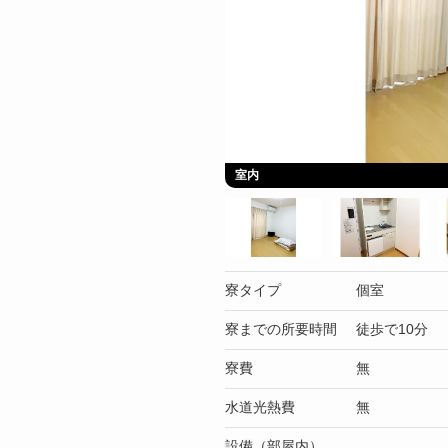
室内
寮タイプ
個室
寮までの所要時間
徒歩で10分
寮費
無
水道光熱費
無
設備（部屋内）