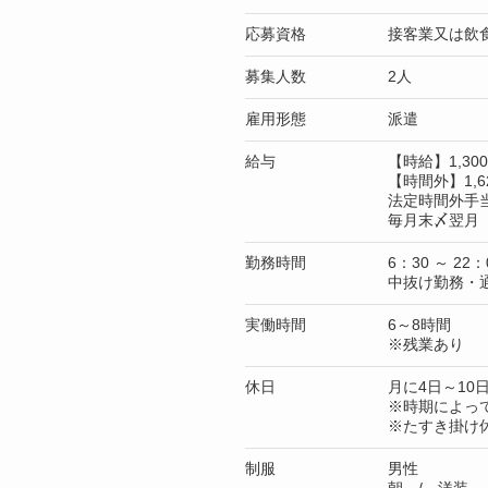
応募資格
接客業又は飲
募集人数
2人
雇用形態
派遣
給与
【時給】1,3
【時間外】1,6
法定時間外手
毎月末〆翌月 
勤務時間
6：30 ～ 22：
中抜け勤務・
実働時間
6～8時間
※残業あり
休日
月に4日～10
※時期によっ
※たすき掛け
制服
男性