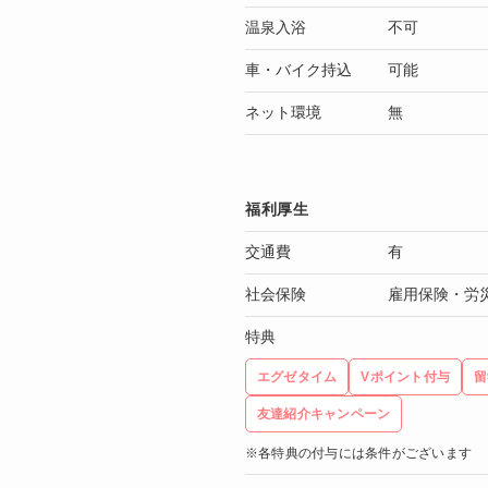
温泉入浴
不可
車・バイク持込
可能
ネット環境
無
福利厚生
交通費
有
社会保険
雇用保険・労
特典
エグゼタイム
Vポイント付与
留
友達紹介キャンペーン
※各特典の付与には条件がございます