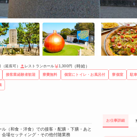
（時給）
ヶ月（延長可）
レストランホール
1,300円
接客業経験者歓迎
寮費無料
個室にトイレ・お風呂付
寮個室
駐
満
お仕事詳細
ール（和食・洋食）での接客・配膳・下膳・あと
・会場セッティング・その他付随業務