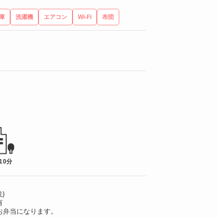
庫
洗濯機
エアコン
Wi-Fi
布団
10分
)
有
お弁当になります。