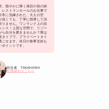
市。穏やかに輝く海目の前の綺
、レストランホールのお仕事で
非常に洗練された、大人の空
が浅くても、丁寧に指導して頂
有りません。ワンランク上の自
ャンス！上質な空間で、リゾー
がら自分を磨きませんか？寮は
室タイプで、プライベートタイ
過ごせます。休日の食事支給も
いポイントです。
担当者 TAKAHASHI
社員紹介はこちら