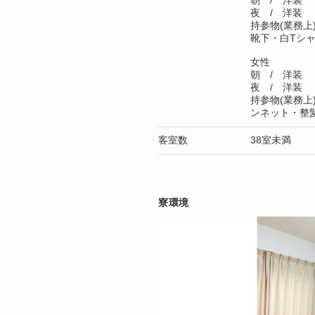
朝 / 洋装
夜 / 洋装
持参物(業務上
靴下・白Tシ
女性
朝 / 洋装
夜 / 洋装
持参物(業務上
ンネット・整
客室数
38室未満
寮環境