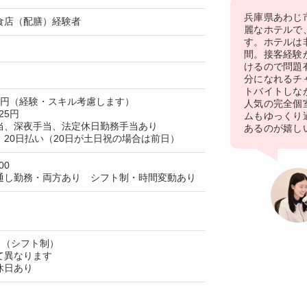
兵庫県あわじ
食店（配膳）経験者
麗なホテルで
す。ホテルは
間。接客経験
けるので問題
分になれるチ
トバイトしな
00円（経験・スキル考慮します）
人気の完全個
25円
ムもゆっくり
当、深夜手当、法定休日勤務手当あり
あるのが嬉し
20日払い（20日が土日祝の場合は前日）
00
通し勤務・両方あり シフト制・時間変動あり
日（シフト制）
て異なります
休日あり