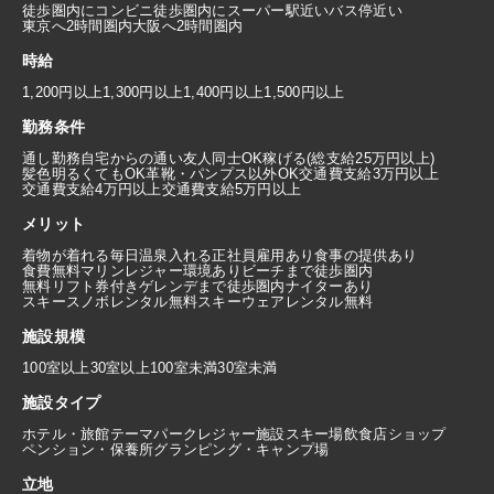
徒歩圏内にコンビニ
徒歩圏内にスーパー
駅近い
バス停近い
東京へ2時間圏内
大阪へ2時間圏内
時給
1,200円以上
1,300円以上
1,400円以上
1,500円以上
勤務条件
通し勤務
自宅からの通い
友人同士OK
稼げる(総支給25万円以上)
髪色明るくてもOK
革靴・パンプス以外OK
交通費支給3万円以上
交通費支給4万円以上
交通費支給5万円以上
メリット
着物が着れる
毎日温泉入れる
正社員雇用あり
食事の提供あり
食費無料
マリンレジャー環境あり
ビーチまで徒歩圏内
無料リフト券付き
ゲレンデまで徒歩圏内
ナイターあり
スキースノボレンタル無料
スキーウェアレンタル無料
施設規模
100室以上
30室以上100室未満
30室未満
施設タイプ
ホテル・旅館
テーマパーク
レジャー施設
スキー場
飲食店
ショップ
ペンション・保養所
グランピング・キャンプ場
立地