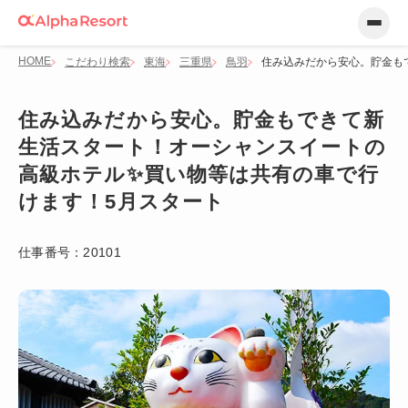
HOME
こだわり検索
東海
三重県
鳥羽
住み込みだから安心。貯金も
住み込みだから安心。貯金もできて新
生活スタート！オーシャンスイートの
高級ホテル✨買い物等は共有の車で行
けます！5月スタート
仕事番号：
20101