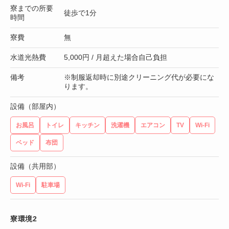
寮までの所要
徒歩で1分
時間
寮費
無
水道光熱費
5,000円 / 月超えた場合自己負担
備考
※制服返却時に別途クリーニング代が必要にな
ります。
設備（部屋内）
お風呂
トイレ
キッチン
洗濯機
エアコン
TV
Wi-Fi
ベッド
布団
設備（共用部）
Wi-Fi
駐車場
寮環境2