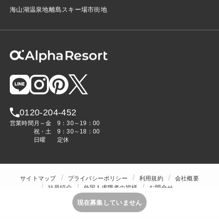
海
山
湖
温泉地
離島
スキー場
市街地
0120-204-452
営業時間
月～金
9：30～19：00
祝・土
9：30～18：00
日曜
定休
サイトマップ
プライバシーポリシー
利用規約
会社概要
社員紹介
外国人求職者の皆様
お問合せ
人材をお探しの企業様
現在募集していません
Copyright © ALPHA STAFF Co.,Ltd. All Rights Reserved.