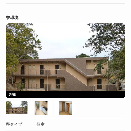
寮環境
外観
寮タイプ
個室