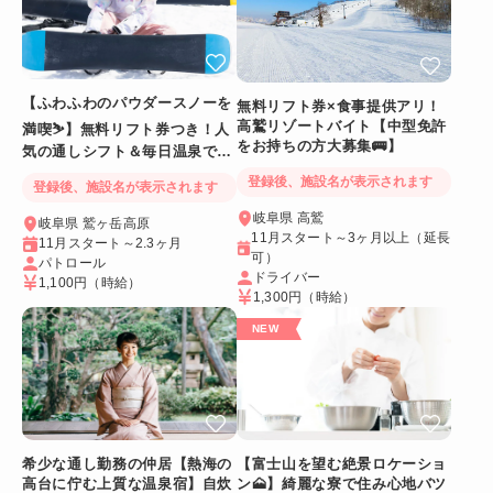
【ふわふわのパウダースノーを
無料リフト券×食事提供アリ！
高鷲リゾートバイト【中型免許
満喫⛷️】無料リフト券つき！人
をお持ちの方大募集🚌】
気の通しシフト＆毎日温泉でリ
フレッシュ
登録後、施設名が表示されます
登録後、施設名が表示されます
岐阜県 高鷲
岐阜県 鷲ヶ岳高原
11月スタート～3ヶ月以上（延長
11月スタート～2.3ヶ月
可）
パトロール
ドライバー
1,100円
（時給）
1,300円
（時給）
希少な通し勤務の仲居【熱海の
【富士山を望む絶景ロケーショ
高台に佇む上質な温泉宿】自炊
ン🗻】綺麗な寮で住み心地バツ