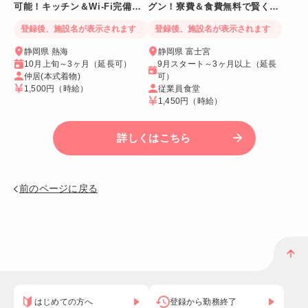
可能！キッチン＆Wi-Fi完備！
グン！寮費＆食費無料で賢く稼
個室寮
げる人気求人
登録後、施設名が表示されます
登録後、施設名が表示されます
静岡県 熱海
静岡県 富士宮
10月上旬～3ヶ月（延長可）
9月スタート～3ヶ月以上（延長
仲居(本式着物)
可）
1,500円
（時給）
従業員食堂
1,450円
（時給）
詳しくはこちら
前のページに戻る
はじめての方へ
登録から勤務終了