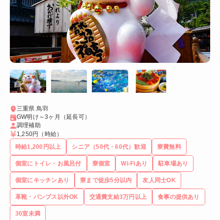
三重県 鳥羽
GW明け～3ヶ月（延長可）
調理補助
1,250円
（時給）
時給1,200円以上
シニア（50代・60代）歓迎
寮費無料
個室にトイレ・お風呂付
寮個室
Wi-Fiあり
駐車場あり
個室にキッチンあり
寮まで徒歩5分以内
友人同士OK
革靴・パンプス以外OK
交通費支給3万円以上
食事の提供あり
30室未満