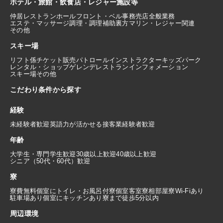
ホテル・旅館・飲食店・レジャー施設等
仲居
レストランホール
フロント・ベル
事務
売店
全般業務
エステ・マッサージ
調理・調理補助
裏方
マリン・レジャー関連
その他
スキー場
リフト係
チケット販売
パトロール
インストラクター
キッズパーク
レンタル・ショップ
ゲレンデレストラン
インフォメーション
スキー場その他
こだわり条件から探す
経験
未経験者歓迎
英語力が活かせる
接客業経験者歓迎
年齢
大学生・専門学生歓迎
30歳以上歓迎
40歳以上歓迎
シニア（50代・60代）歓迎
寮
寮費無料
個室にトイレ・お風呂付
寮個室
客室寮
相部屋寮
Wi-Fiあり
駐車場あり
個室にキッチンあり
寮まで徒歩5分以内
周辺環境