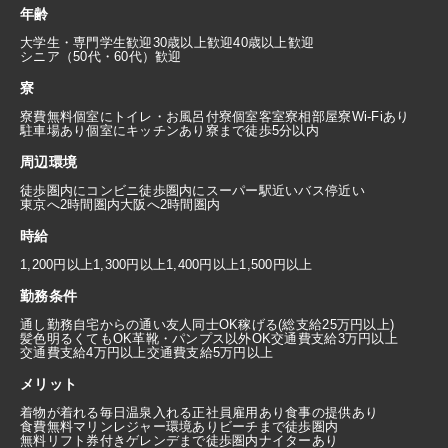
年齢
大学生・専門学生歓迎
30歳以上歓迎
40歳以上歓迎
シニア（50代・60代）歓迎
寮
寮費無料
個室にトイレ・お風呂付
寮個室
客室寮
相部屋寮
Wi-Fiあり
駐車場あり
個室にキッチンあり
寮まで徒歩5分以内
周辺環境
徒歩圏内にコンビニ
徒歩圏内にスーパー
駅近い
バス停近い
東京へ2時間圏内
大阪へ2時間圏内
時給
1,200円以上
1,300円以上
1,400円以上
1,500円以上
勤務条件
通し勤務
自宅からの通い
友人同士OK
稼げる(総支給25万円以上)
髪色明るくてもOK
革靴・パンプス以外OK
交通費支給3万円以上
交通費支給4万円以上
交通費支給5万円以上
メリット
着物が着れる
毎日温泉入れる
正社員雇用あり
食事の提供あり
食費無料
マリンレジャー環境あり
ビーチまで徒歩圏内
無料リフト券付き
ゲレンデまで徒歩圏内
ナイターあり