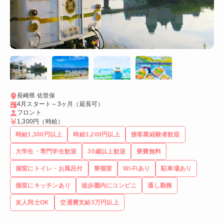
長崎県 佐世保
4月スタート～3ヶ月（延長可）
フロント
1,300円
（時給）
時給1,300円以上
時給1,200円以上
接客業経験者歓迎
大学生・専門学生歓迎
30歳以上歓迎
寮費無料
個室にトイレ・お風呂付
寮個室
Wi-Fiあり
駐車場あり
個室にキッチンあり
徒歩圏内にコンビニ
通し勤務
友人同士OK
交通費支給3万円以上