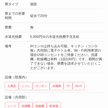
寮タイプ
個室
寮までの所要
徒歩で20分
時間
寮費
無
水道光熱費
5,000円分の水道光熱費手当支給
備考
IHコンロは持ち込み可能。キッチン（コンロ
無）共同部に電子ケトル有。Wi－Fi利用希望の
場合USBコンセントをご持参ください。洗濯
機・乾燥機は有料（1回100円）です。期間が満
了できない場合、寮費を請求させていただくこ
とがございます。
設備（部屋内）
お風呂
トイレ
キッチン
冷蔵庫
TV
Wi-Fi
設備（共用部）
レンジ
洗濯機
乾燥機
駐車場