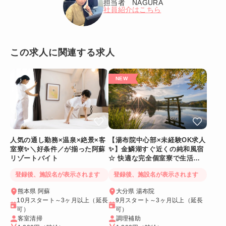
担当者 NAGURA
社員紹介はこちら
この求人に関連する求人
人気の通し勤務×温泉×絶景×客
【湯布院中心部×未経験OK求人
室寮✨＼好条件／が揃った阿蘇
✨】金鱗湖すぐ近くの純和風宿
リゾートバイト
☆ 快適な完全個室寮で生活環
境◎
登録後、施設名が表示されます
登録後、施設名が表示されます
熊本県 阿蘇
大分県 湯布院
10月スタート～3ヶ月以上（延長
9月スタート～3ヶ月以上（延長
可）
可）
客室清掃
調理補助