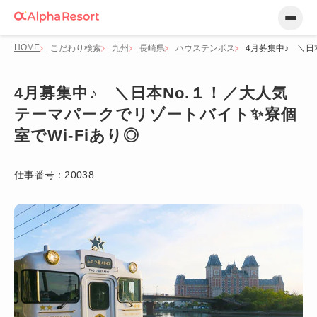
HOME
こだわり検索
九州
長崎県
ハウステンボス
4月募集中♪ ＼日
4月募集中♪ ＼日本No.１！／大人気
テーマパークでリゾートバイト✨寮個
室でWi-Fiあり◎
仕事番号：
20038