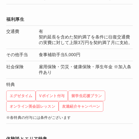
福利厚生
交通費
有
契約延長を含めた契約満了を条件に往復交通費
の実費に対して上限3万円を契約満了月に支給。
その他手当
食事補助手当5,000円
社会保険
雇用保険・労災・健康保険・厚生年金 ※加入条
件あり
特典
エグゼタイム
Vポイント付与
留学生応援プラン
オンライン英会話レッスン
友達紹介キャンペーン
※各特典の付与には条件がございます
体験談とエリア特集