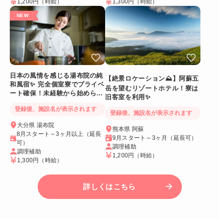
1,200円
（時給）
1,300円
（時給）
日本の風情を感じる湯布院の純
【絶景ロケーション⛰️】阿蘇五
和風宿✨ 完全個室寮でプライベ
岳を望むリゾートホテル！寮は
ート確保！未経験から始められ
旧客室を利用✨
る調理補助スタッフ
登録後、施設名が表示されます
登録後、施設名が表示されます
大分県 湯布院
熊本県 阿蘇
8月スタート～3ヶ月以上（延長
9月スタート～3ヶ月（延長可）
可）
調理補助
調理補助
1,200円
（時給）
1,300円
（時給）
詳しくはこちら