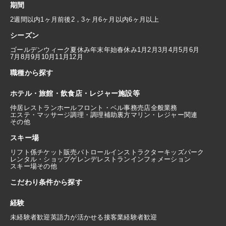
期間
2週間以内
1ヶ月前後
2，3ヶ月
6ヶ月以内
6ヶ月以上
シーズン
ゴールデンウィーク
夏休み
年末年始
春休み
1月
2月
3月
4月
5月
6月
7月
8月
9月
10月
11月
12月
職種から探す
ホテル・旅館・飲食店・レジャー施設等
仲居
レストランホール
フロント・ベル
事務
売店
全般業務
エステ・マッサージ
調理・調理補助
裏方
マリン・レジャー関連
その他
スキー場
リフト係
チケット販売
パトロール
インストラクター
キッズパーク
レンタル・ショップ
ゲレンデレストラン
インフォメーション
スキー場その他
こだわり条件から探す
経験
未経験者歓迎
英語力が活かせる
接客業経験者歓迎