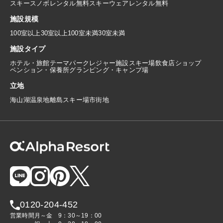
スキースノボレンタル無料
スキーウェアレンタル無料
施設規模
100室以上
30室以上100室未満
30室未満
施設タイプ
ホテル・旅館
テーマパーク
レジャー施設
スキー場
飲食店
ショップ
ペンション・保養所
グランピング・キャンプ場
立地
海
山
湖
温泉地
離島
スキー場
市街地
0120-204-452
営業時間
月～金
9：30～19：00