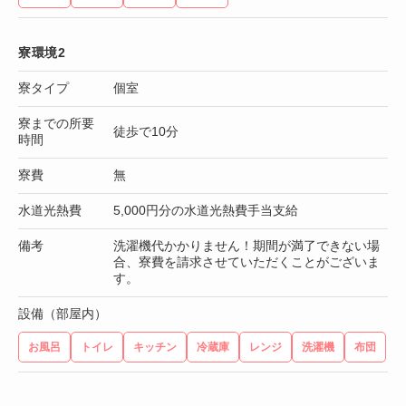
寮環境2
寮タイプ
個室
寮までの所要
徒歩で10分
時間
寮費
無
水道光熱費
5,000円分の水道光熱費手当支給
備考
洗濯機代かかりません！期間が満了できない場
合、寮費を請求させていただくことがございま
す。
設備（部屋内）
お風呂
トイレ
キッチン
冷蔵庫
レンジ
洗濯機
布団