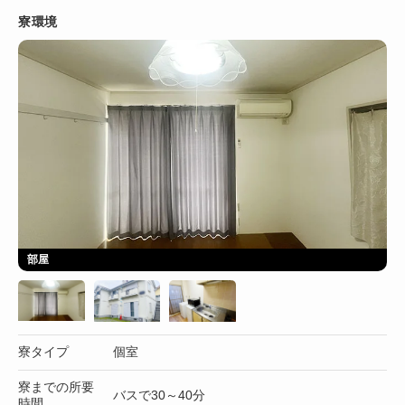
寮環境
部屋
寮タイプ
個室
寮までの所要
バスで30～40分
時間