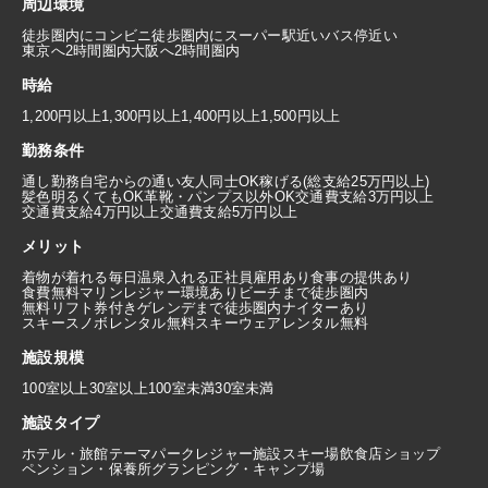
周辺環境
徒歩圏内にコンビニ
徒歩圏内にスーパー
駅近い
バス停近い
東京へ2時間圏内
大阪へ2時間圏内
時給
1,200円以上
1,300円以上
1,400円以上
1,500円以上
勤務条件
通し勤務
自宅からの通い
友人同士OK
稼げる(総支給25万円以上)
髪色明るくてもOK
革靴・パンプス以外OK
交通費支給3万円以上
交通費支給4万円以上
交通費支給5万円以上
メリット
着物が着れる
毎日温泉入れる
正社員雇用あり
食事の提供あり
食費無料
マリンレジャー環境あり
ビーチまで徒歩圏内
無料リフト券付き
ゲレンデまで徒歩圏内
ナイターあり
スキースノボレンタル無料
スキーウェアレンタル無料
施設規模
100室以上
30室以上100室未満
30室未満
施設タイプ
ホテル・旅館
テーマパーク
レジャー施設
スキー場
飲食店
ショップ
ペンション・保養所
グランピング・キャンプ場