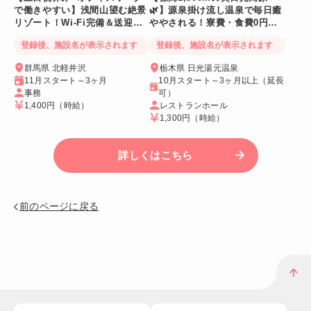
で働きやすい】浅間山望む絶景
🌿】源泉掛け流し温泉で毎日癒
リゾート！Wi-Fi完備＆送迎バ
ややされる！寮費・食費0円！
スあり
Wi-Fi個室寮
登録後、施設名が表示されます
登録後、施設名が表示されます
群馬県 北軽井沢
栃木県 日光湯元温泉
11月スタート～3ヶ月
10月スタート～3ヶ月以上（延長
事務
可）
1,400円
（時給）
レストランホール
1,300円
（時給）
詳しくはこちら
前のページに戻る