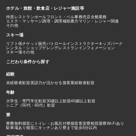
ホテル・旅館・飲食店・レジャー施設等
仲居
レストランホール
フロント・ベル
事務
売店
全般業務
エステ・マッサージ
調理・調理補助
裏方
マリン・レジャー関連
その他
スキー場
リフト係
チケット販売
パトロール
インストラクター
キッズパーク
レンタル・ショップ
ゲレンデレストラン
インフォメーション
スキー場その他
こだわり条件から探す
経験
未経験者歓迎
英語力が活かせる
接客業経験者歓迎
年齢
大学生・専門学生歓迎
30歳以上歓迎
40歳以上歓迎
シニア（50代・60代）歓迎
寮
寮費無料
個室にトイレ・お風呂付
寮個室
客室寮
相部屋寮
Wi-Fiあり
駐車場あり
個室にキッチンあり
寮まで徒歩5分以内