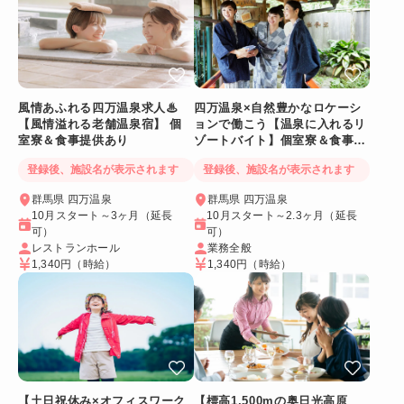
風情あふれる四万温泉求人♨
四万温泉×自然豊かなロケーシ
【風情溢れる老舗温泉宿】 個
ョンで働こう【温泉に入れるリ
室寮＆食事提供あり
ゾートバイト】個室寮＆食事提
供あり◎
登録後、施設名が表示されます
登録後、施設名が表示されます
群馬県 四万温泉
群馬県 四万温泉
10月スタート～3ヶ月（延長
10月スタート～2.3ヶ月（延長
可）
可）
レストランホール
業務全般
1,340円
（時給）
1,340円
（時給）
【土日祝休み×オフィスワーク
【標高1,500mの奥日光高原