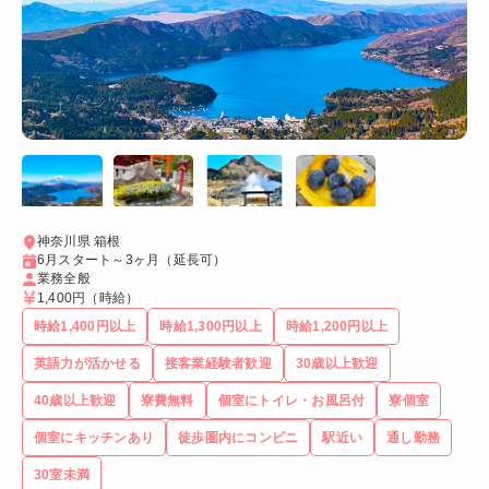
神奈川県 箱根
6月スタート～3ヶ月（延長可）
業務全般
1,400円
（時給）
時給1,400円以上
時給1,300円以上
時給1,200円以上
英語力が活かせる
接客業経験者歓迎
30歳以上歓迎
40歳以上歓迎
寮費無料
個室にトイレ・お風呂付
寮個室
個室にキッチンあり
徒歩圏内にコンビニ
駅近い
通し勤務
30室未満