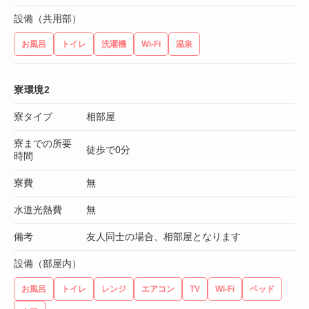
設備（共用部）
お風呂
トイレ
洗濯機
Wi-Fi
温泉
寮環境2
寮タイプ
相部屋
寮までの所要
徒歩で0分
時間
寮費
無
水道光熱費
無
備考
友人同士の場合、相部屋となります
設備（部屋内）
お風呂
トイレ
レンジ
エアコン
TV
Wi-Fi
ベッド