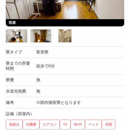
部屋
寮タイプ
客室寮
寮までの所要
徒歩で0分
時間
寮費
無
水道光熱費
無
備考
※館内個室寮となります
設備（部屋内）
洗面台
冷蔵庫
エアコン
TV
Wi-Fi
ベッド
布団