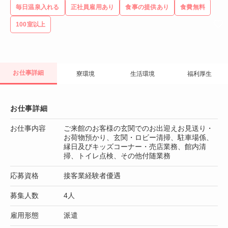
毎日温泉入れる
正社員雇用あり
食事の提供あり
食費無料
100室以上
お仕事詳細
寮環境
生活環境
福利厚生
お仕事詳細
お仕事内容
ご来館のお客様の玄関でのお出迎えお見送り・
お荷物預かり、玄関・ロビー清掃、駐車場係、
縁日及びキッズコーナー・売店業務、館内清
掃、トイレ点検、その他付随業務
応募資格
接客業経験者優遇
募集人数
4人
雇用形態
派遣