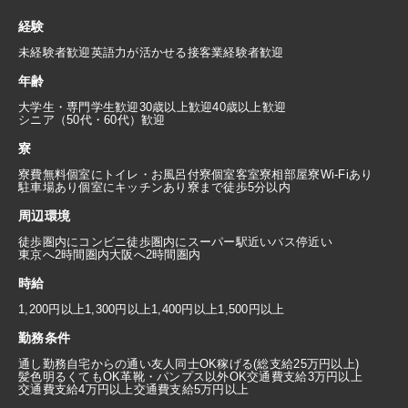
経験
未経験者歓迎
英語力が活かせる
接客業経験者歓迎
年齢
大学生・専門学生歓迎
30歳以上歓迎
40歳以上歓迎
シニア（50代・60代）歓迎
寮
寮費無料
個室にトイレ・お風呂付
寮個室
客室寮
相部屋寮
Wi-Fiあり
駐車場あり
個室にキッチンあり
寮まで徒歩5分以内
周辺環境
徒歩圏内にコンビニ
徒歩圏内にスーパー
駅近い
バス停近い
東京へ2時間圏内
大阪へ2時間圏内
時給
1,200円以上
1,300円以上
1,400円以上
1,500円以上
勤務条件
通し勤務
自宅からの通い
友人同士OK
稼げる(総支給25万円以上)
髪色明るくてもOK
革靴・パンプス以外OK
交通費支給3万円以上
交通費支給4万円以上
交通費支給5万円以上