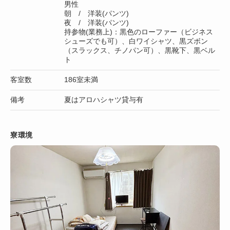
男性
朝 / 洋装(パンツ)
夜 / 洋装(パンツ)
持参物(業務上)：黒色のローファー（ビジネス
シューズでも可）、白ワイシャツ、黒ズボン
（スラックス、チノパン可）、黒靴下、黒ベル
ト
客室数
186室未満
備考
夏はアロハシャツ貸与有
寮環境