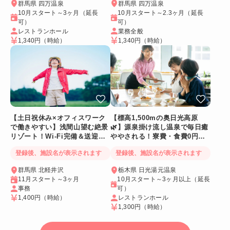
群馬県 四万温泉
群馬県 四万温泉
10月スタート～3ヶ月（延長
10月スタート～2.3ヶ月（延長
可）
可）
レストランホール
業務全般
1,340円
（時給）
1,340円
（時給）
【土日祝休み×オフィスワーク
【標高1,500mの奥日光高原
で働きやすい】浅間山望む絶景
🌿】源泉掛け流し温泉で毎日癒
リゾート！Wi-Fi完備＆送迎バ
ややされる！寮費・食費0円！
スあり
Wi-Fi個室寮
登録後、施設名が表示されます
登録後、施設名が表示されます
群馬県 北軽井沢
栃木県 日光湯元温泉
11月スタート～3ヶ月
10月スタート～3ヶ月以上（延長
事務
可）
1,400円
（時給）
レストランホール
1,300円
（時給）