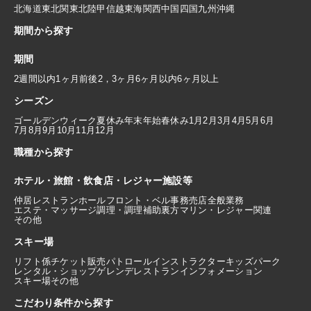
北海道
東北
関東
北陸
甲信越
東海
関西
中国
四国
九州
沖縄
期間から探す
期間
2週間以内
1ヶ月前後
2，3ヶ月
6ヶ月以内
6ヶ月以上
シーズン
ゴールデンウィーク
夏休み
年末年始
春休み
1月
2月
3月
4月
5月
6月
7月
8月
9月
10月
11月
12月
職種から探す
ホテル・旅館・飲食店・レジャー施設等
仲居
レストランホール
フロント・ベル
事務
売店
全般業務
エステ・マッサージ
調理・調理補助
裏方
マリン・レジャー関連
その他
スキー場
リフト係
チケット販売
パトロール
インストラクター
キッズパーク
レンタル・ショップ
ゲレンデレストラン
インフォメーション
スキー場その他
こだわり条件から探す