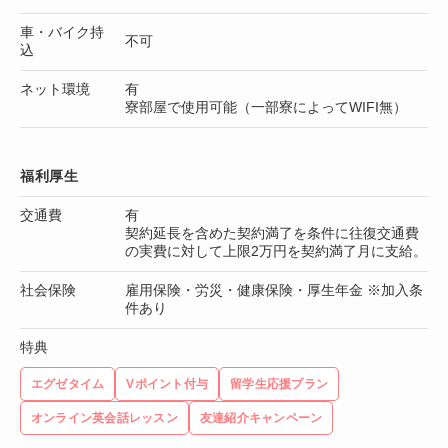
車・バイク持
不可
込
ネット環境
有
寮部屋で使用可能（一部寮によってWIFI無）
福利厚生
交通費
有
契約延長を含めた契約満了を条件に往復交通費
の実費に対して上限2万円を契約満了月に支給。
社会保険
雇用保険・労災・健康保険・厚生年金 ※加入条
件あり
特典
エグゼタイム
Vポイント付与
留学生応援プラン
オンライン英会話レッスン
友達紹介キャンペーン