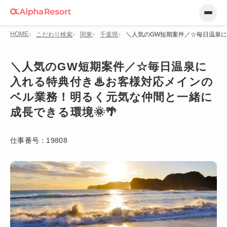
HOME
こだわり検索
関東
千葉県
＼人気のGW短期案件／☆毎日温泉に
＼人気のGW短期案件／☆毎日温泉に
入れる特典付き♨お客様対応メインの
ベル業務！明るく元気な仲間と一緒に
成長できる環境🌞🌴
仕事番号：
19808