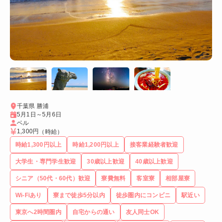
千葉県 勝浦
5月1日～5月6日
ベル
1,300円
（時給）
時給1,300円以上
時給1,200円以上
接客業経験者歓迎
大学生・専門学生歓迎
30歳以上歓迎
40歳以上歓迎
シニア（50代・60代）歓迎
寮費無料
客室寮
相部屋寮
Wi-Fiあり
寮まで徒歩5分以内
徒歩圏内にコンビニ
駅近い
東京へ2時間圏内
自宅からの通い
友人同士OK