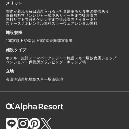
メリット
着物が着れる
毎日温泉入れる
正社員雇用あり
食事の提供あり
食費無料
マリンレジャー環境あり
ビーチまで徒歩圏内
無料リフト券付き
ゲレンデまで徒歩圏内
ナイターあり
スキースノボレンタル無料
スキーウェアレンタル無料
施設規模
100室以上
30室以上100室未満
30室未満
施設タイプ
ホテル・旅館
テーマパーク
レジャー施設
スキー場
飲食店
ショップ
ペンション・保養所
グランピング・キャンプ場
立地
海
山
湖
温泉地
離島
スキー場
市街地