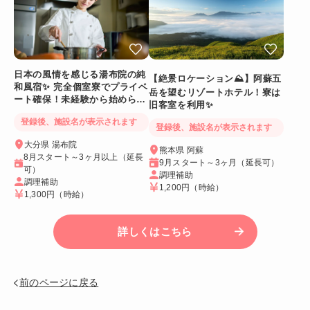
日本の風情を感じる湯布院の純
【絶景ロケーション⛰️】阿蘇五
和風宿✨ 完全個室寮でプライベ
岳を望むリゾートホテル！寮は
ート確保！未経験から始められ
旧客室を利用✨
る調理補助スタッフ
登録後、施設名が表示されます
登録後、施設名が表示されます
大分県 湯布院
熊本県 阿蘇
8月スタート～3ヶ月以上（延長
9月スタート～3ヶ月（延長可）
可）
調理補助
調理補助
1,200円
（時給）
1,300円
（時給）
詳しくはこちら
前のページに戻る