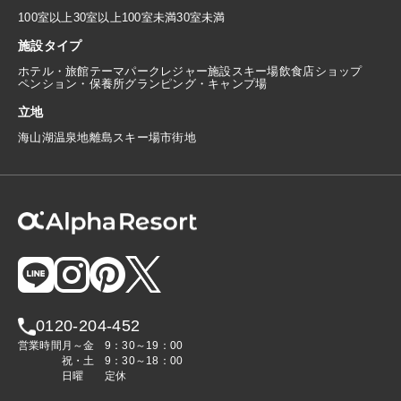
100室以上
30室以上100室未満
30室未満
施設タイプ
ホテル・旅館
テーマパーク
レジャー施設
スキー場
飲食店
ショップ
ペンション・保養所
グランピング・キャンプ場
立地
海
山
湖
温泉地
離島
スキー場
市街地
0120-204-452
営業時間
月～金
9：30～19：00
祝・土
9：30～18：00
日曜
定休