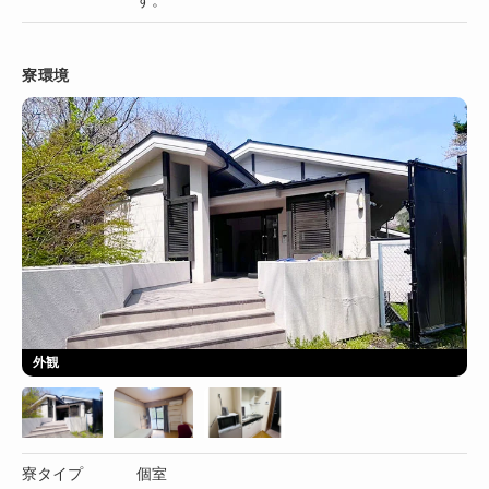
す。
寮環境
外観
寮タイプ
個室