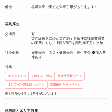
備考
黒川温泉で働くと温泉手形がもらえます♪
福利厚生
交通費
有
契約延長を含めた契約満了を条件に往復交通費
の実費に対して上限3万円を契約満了月に支給。
社会保険
雇用保険・労災・健康保険・厚生年金 ※加入条
件あり
特典
エグゼタイム
Vポイント付与
留学生応援プラン
オンライン英会話レッスン
友達紹介キャンペーン
※各特典の付与には条件がございます
体験談とエリア特集