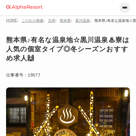
HOME
こだわり検索
九州
熊本県
黒川温泉
熊本県♪有名な温泉地☆
熊本県♪有名な温泉地☆黒川温泉♨寮は
人気の個室タイプ◎冬シーズンおすす
め求人🙌
仕事番号：
19577