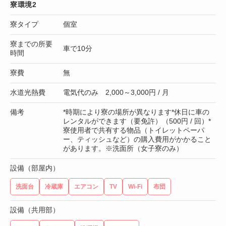
寮環境2
寮タイプ
個室
寮までの所要
車で10分
時間
寮費
無
水道光熱費
電気代のみ 2,000～3,000円 / 月
備考
*時期により寮の場所が異なります*休日に車の
レンタルができます（要免許）（500円 / 回）*
寮使用者で共有する物品（トイレットペーパ
ー、ティッシュなど）の購入費用がかかること
があります。※洗面所（女子寮のみ）
設備（部屋内）
洗面台
冷蔵庫
エアコン
TV
Wi-Fi
布団
設備（共用部）