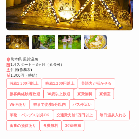
熊本県 黒川温泉
1月スタート～3ヶ月（延長可）
仲居(作務衣)
1,300円
（時給）
時給1,300円以上
時給1,200円以上
英語力が活かせる
接客業経験者歓迎
30歳以上歓迎
寮費無料
寮個室
Wi-Fiあり
寮まで徒歩5分以内
バス停近い
革靴・パンプス以外OK
交通費支給3万円以上
毎日温泉入れる
食事の提供あり
食費無料
30室未満