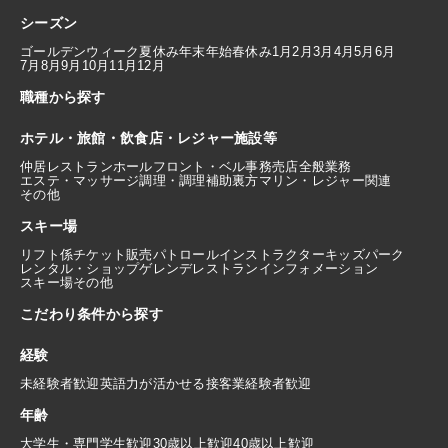
シーズン
ゴールデンウィーク
夏休み
年末年始
春休み
1月
2月
3月
4月
5月
6月
7月
8月
9月
10月
11月
12月
職種から探す
ホテル・旅館・飲食店・レジャー施設等
仲居
レストランホール
フロント・ベル
事務
売店
全般業務
エステ・マッサージ
調理・調理補助
裏方
マリン・レジャー関連
その他
スキー場
リフト係
チケット販売
パトロール
インストラクター
キッズパーク
レンタル・ショップ
ゲレンデレストラン
インフォメーション
スキー場その他
こだわり条件から探す
経験
未経験者歓迎
英語力が活かせる
接客業経験者歓迎
年齢
大学生・専門学生歓迎
30歳以上歓迎
40歳以上歓迎