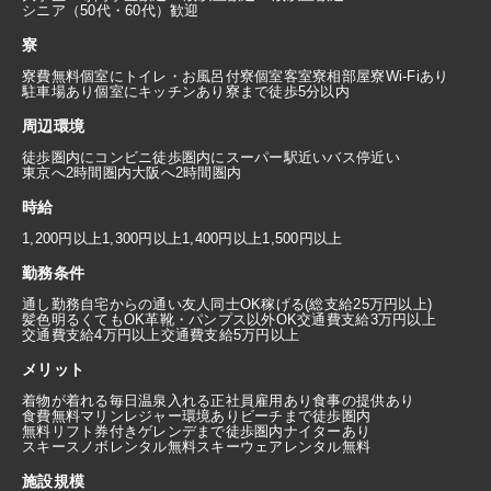
シニア（50代・60代）歓迎
寮
寮費無料
個室にトイレ・お風呂付
寮個室
客室寮
相部屋寮
Wi-Fiあり
駐車場あり
個室にキッチンあり
寮まで徒歩5分以内
周辺環境
徒歩圏内にコンビニ
徒歩圏内にスーパー
駅近い
バス停近い
東京へ2時間圏内
大阪へ2時間圏内
時給
1,200円以上
1,300円以上
1,400円以上
1,500円以上
勤務条件
通し勤務
自宅からの通い
友人同士OK
稼げる(総支給25万円以上)
髪色明るくてもOK
革靴・パンプス以外OK
交通費支給3万円以上
交通費支給4万円以上
交通費支給5万円以上
メリット
着物が着れる
毎日温泉入れる
正社員雇用あり
食事の提供あり
食費無料
マリンレジャー環境あり
ビーチまで徒歩圏内
無料リフト券付き
ゲレンデまで徒歩圏内
ナイターあり
スキースノボレンタル無料
スキーウェアレンタル無料
施設規模