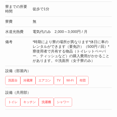
寮までの所要
徒歩で1分
時間
寮費
無
水道光熱費
電気代のみ 2,000～3,000円 / 月
備考
*時期により寮の場所が異なります*休日に車の
レンタルができます（要免許）（500円 / 回）*
寮使用者で共有する物品（トイレットペーパ
ー、ティッシュなど）の購入費用がかかること
があります。※洗面所（女子寮のみ）
設備（部屋内）
洗面台
冷蔵庫
エアコン
TV
Wi-Fi
布団
設備（共用部）
トイレ
キッチン
洗濯機
シャワー