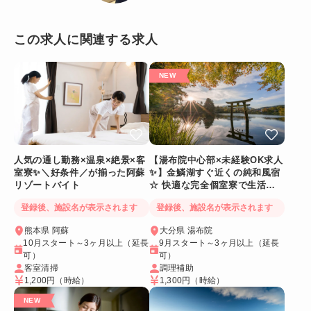
この求人に関連する求人
人気の通し勤務×温泉×絶景×客
【湯布院中心部×未経験OK求人
室寮✨＼好条件／が揃った阿蘇
✨】金鱗湖すぐ近くの純和風宿
リゾートバイト
☆ 快適な完全個室寮で生活環
境◎
登録後、施設名が表示されます
登録後、施設名が表示されます
熊本県 阿蘇
大分県 湯布院
10月スタート～3ヶ月以上（延長
9月スタート～3ヶ月以上（延長
可）
可）
客室清掃
調理補助
1,200円
（時給）
1,300円
（時給）