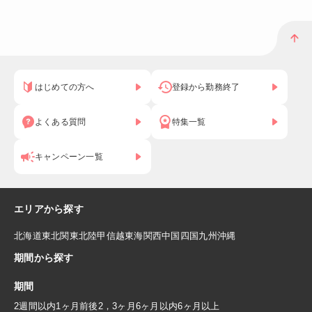
はじめての方へ
登録から勤務終了
よくある質問
特集一覧
キャンペーン一覧
エリアから探す
北海道
東北
関東
北陸
甲信越
東海
関西
中国
四国
九州
沖縄
期間から探す
期間
2週間以内
1ヶ月前後
2，3ヶ月
6ヶ月以内
6ヶ月以上