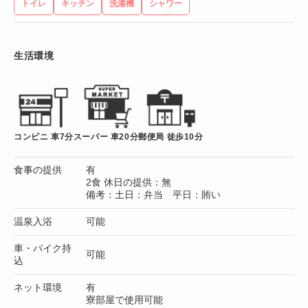
トイレ
キッチン
洗濯機
シャワー
生活環境
コンビニ 車7分
スーパー 車20分
郵便局 徒歩10分
食事の提供
有
2食 休日の提供：無
備考：土日：弁当 平日：賄い
温泉入浴
可能
車・バイク持
可能
込
ネット環境
有
寮部屋で使用可能