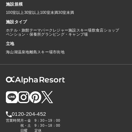
施設規模
100室以上
30室以上100室未満
30室未満
施設タイプ
ホテル・旅館
テーマパーク
レジャー施設
スキー場
飲食店
ショップ
ペンション・保養所
グランピング・キャンプ場
立地
海
山
湖
温泉地
離島
スキー場
市街地
0120-204-452
営業時間
月～金
9：30～19：00
祝・土
9：30～18：00
日曜
定休