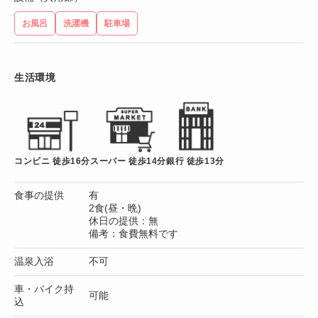
お風呂
洗濯機
駐車場
生活環境
コンビニ 徒歩16分
スーパー 徒歩14分
銀行 徒歩13分
食事の提供
有
2食(昼・晩)
休日の提供：無
備考：食費無料です
温泉入浴
不可
車・バイク持
可能
込