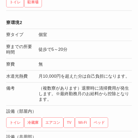
トイレ
駐車場
寮環境2
寮タイプ
個室
寮までの所要
徒歩で5～20分
時間
寮費
無
水道光熱費
月10,000円を超えた分は自己負担になります。
備考
（複数寮があります）退寮時に清掃費用が発生
します。※最終勤務月のお給料から控除となり
ます。
設備（部屋内）
トイレ
冷蔵庫
エアコン
TV
Wi-Fi
ベッド
設備（共用部）