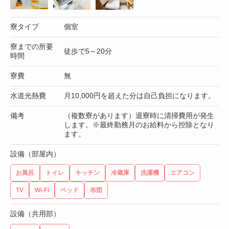
寮タイプ
個室
寮までの所要
徒歩で5～20分
時間
寮費
無
水道光熱費
月10,000円を超えた分は自己負担になります。
備考
（複数寮があります）退寮時に清掃費用が発生
します。※最終勤務月のお給料から控除となり
ます。
設備（部屋内）
お風呂
トイレ
キッチン
冷蔵庫
洗濯機
エアコン
TV
Wi-Fi
ベッド
布団
設備（共用部）