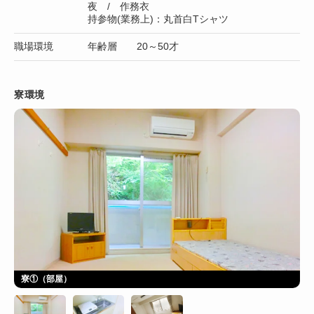
夜 / 作務衣
持参物(業務上)：丸首白Tシャツ
職場環境
年齢層 20～50才
寮環境
寮①（部屋）