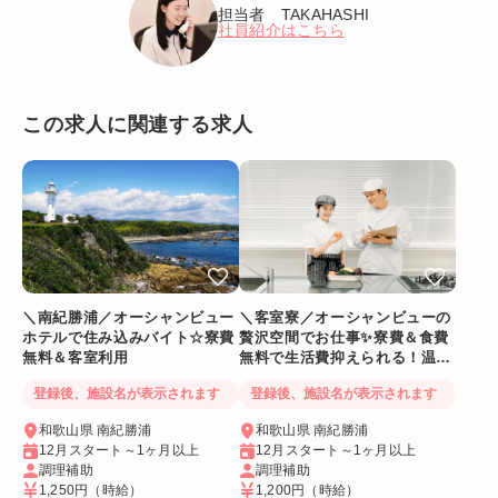
担当者 TAKAHASHI
社員紹介はこちら
この求人に関連する求人
＼南紀勝浦／オーシャンビュー
＼客室寮／オーシャンビューの
ホテルで住み込みバイト☆寮費
贅沢空間でお仕事✨寮費＆食費
無料＆客室利用
無料で生活費抑えられる！温泉
に入れるリゾートバイト
登録後、施設名が表示されます
登録後、施設名が表示されます
和歌山県 南紀勝浦
和歌山県 南紀勝浦
12月スタート～1ヶ月以上
12月スタート～1ヶ月以上
調理補助
調理補助
1,250円
（時給）
1,200円
（時給）