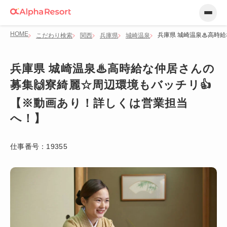
HOME
兵庫県 城崎温泉♨高時給
こだわり検索
関西
兵庫県
城崎温泉
兵庫県 城崎温泉♨高時給な仲居さんの
募集🙌寮綺麗☆周辺環境もバッチリ👍
【※動画あり！詳しくは営業担当
へ！】
仕事番号：
19355