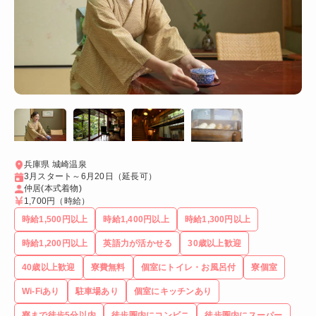
兵庫県 城崎温泉
3月スタート～6月20日（延長可）
仲居(本式着物)
1,700円
（時給）
時給1,500円以上
時給1,400円以上
時給1,300円以上
時給1,200円以上
英語力が活かせる
30歳以上歓迎
40歳以上歓迎
寮費無料
個室にトイレ・お風呂付
寮個室
Wi-Fiあり
駐車場あり
個室にキッチンあり
寮まで徒歩5分以内
徒歩圏内にコンビニ
徒歩圏内にスーパー