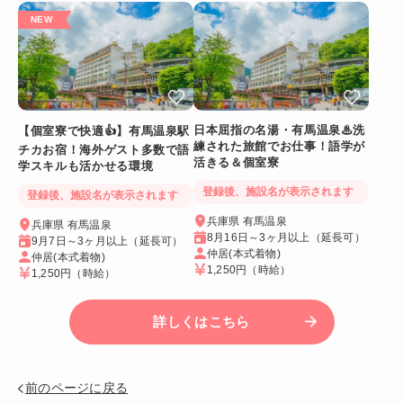
日本屈指の名湯・有馬温泉♨洗
【個室寮で快適👍】有馬温泉駅
練された旅館でお仕事！語学が
チカお宿！海外ゲスト多数で語
活きる＆個室寮
学スキルも活かせる環境
登録後、施設名が表示されます
登録後、施設名が表示されます
兵庫県 有馬温泉
兵庫県 有馬温泉
8月16日～3ヶ月以上（延長可）
9月7日～3ヶ月以上（延長可）
仲居(本式着物)
仲居(本式着物)
1,250円
（時給）
1,250円
（時給）
詳しくはこちら
前のページに戻る