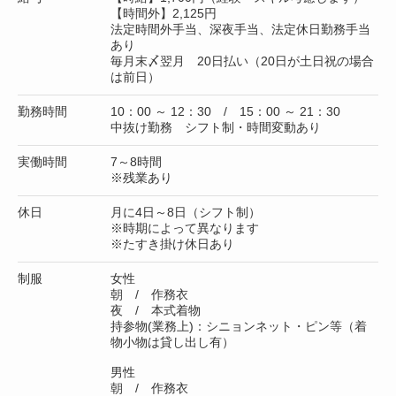
【時間外】2,125円
法定時間外手当、深夜手当、法定休日勤務手当
あり
毎月末〆翌月 20日払い（20日が土日祝の場合
は前日）
勤務時間
10：00 ～ 12：30 / 15：00 ～ 21：30
中抜け勤務 シフト制・時間変動あり
実働時間
7～8時間
※残業あり
休日
月に4日～8日（シフト制）
※時期によって異なります
※たすき掛け休日あり
制服
女性
朝 / 作務衣
夜 / 本式着物
持参物(業務上)：シニョンネット・ピン等（着
物小物は貸し出し有）
男性
朝 / 作務衣