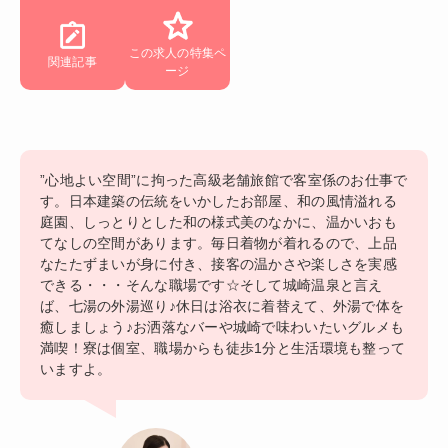
この求人の特集ペ
関連記事
ージ
”心地よい空間”に拘った高級老舗旅館で客室係のお仕事で
す。日本建築の伝統をいかしたお部屋、和の風情溢れる
庭園、しっとりとした和の様式美のなかに、温かいおも
てなしの空間があります。毎日着物が着れるので、上品
なたたずまいが身に付き、接客の温かさや楽しさを実感
できる・・・そんな職場です☆そして城崎温泉と言え
ば、七湯の外湯巡り♪休日は浴衣に着替えて、外湯で体を
癒しましょう♪お洒落なバーや城崎で味わいたいグルメも
満喫！寮は個室、職場からも徒歩1分と生活環境も整って
いますよ。