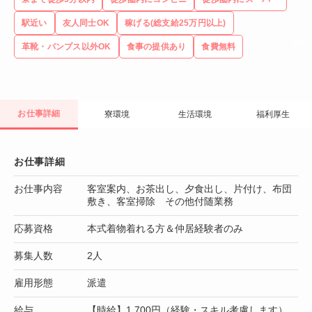
駅近い
友人同士OK
稼げる(総支給25万円以上)
革靴・パンプス以外OK
食事の提供あり
食費無料
お仕事詳細
寮環境
生活環境
福利厚生
お仕事詳細
お仕事内容
客室案内、お茶出し、夕食出し、片付け、布団
敷き、客室掃除 その他付随業務
応募資格
本式着物着れる方＆仲居経験者のみ
募集人数
2人
雇用形態
派遣
給与
【時給】1,700円（経験・スキル考慮します）