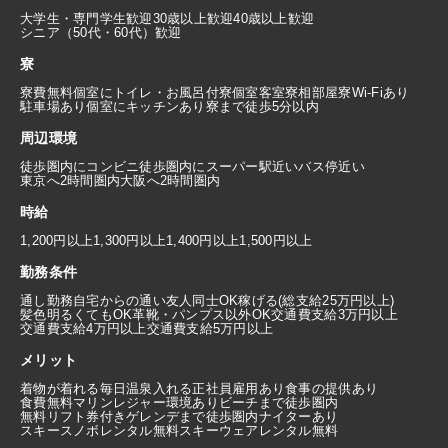
大学生・専門学生歓迎
30歳以上歓迎
40歳以上歓迎
シニア（50代・60代）歓迎
寮
寮費無料
個室にトイレ・お風呂付
寮個室
客室寮
相部屋寮
Wi-Fiあり
駐車場あり
個室にキッチンあり
寮まで徒歩5分以内
周辺環境
徒歩圏内にコンビニ
徒歩圏内にスーパー
駅近い
バス停近い
東京へ2時間圏内
大阪へ2時間圏内
時給
1,200円以上
1,300円以上
1,400円以上
1,500円以上
勤務条件
通し勤務
自宅からの通い
友人同士OK
稼げる(総支給25万円以上)
髪色明るくてもOK
革靴・パンプス以外OK
交通費支給3万円以上
交通費支給4万円以上
交通費支給5万円以上
メリット
着物が着れる
毎日温泉入れる
正社員雇用あり
食事の提供あり
食費無料
マリンレジャー環境あり
ビーチまで徒歩圏内
無料リフト券付き
ゲレンデまで徒歩圏内
ナイターあり
スキースノボレンタル無料
スキーウェアレンタル無料