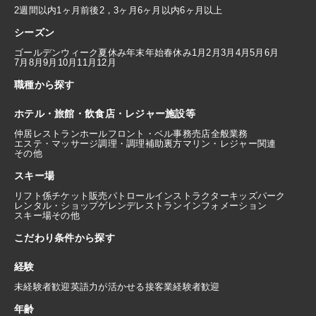
2週間以内
1ヶ月前後
2，3ヶ月
6ヶ月以内
6ヶ月以上
シーズン
ゴールデンウィーク
夏休み
年末年始
春休み
1月
2月
3月
4月
5月
6月
7月
8月
9月
10月
11月
12月
職種から探す
ホテル・旅館・飲食店・レジャー施設等
仲居
レストランホール
フロント・ベル
事務
売店
全般業務
エステ・マッサージ
調理・調理補助
裏方
マリン・レジャー関連
その他
スキー場
リフト係
チケット販売
パトロール
インストラクター
キッズパーク
レンタル・ショップ
ゲレンデレストラン
インフォメーション
スキー場その他
こだわり条件から探す
経験
未経験者歓迎
英語力が活かせる
接客業経験者歓迎
年齢