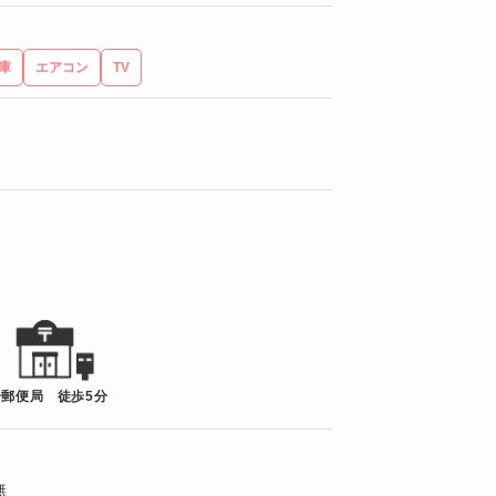
庫
エアコン
TV
分
郵便局 徒歩5分
無