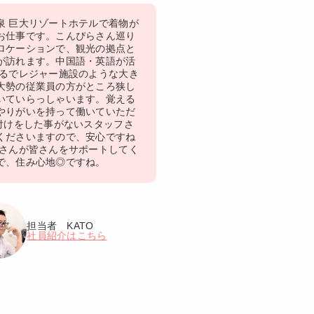
泉 巨大リゾートホテルで着物が
お仕事です。こんぴらさん巡り
ロケーションで、観光の拠点と
が訪れます。中国語・英語が活
まるでレジャー施設のような大き
大勢の従業員の方がところ狭し
いていらっしゃいます。覚える
やりがいを持って働いていただ
着付けをした事がないスタッフさ
くださいますので、安心ですね
母さんが皆さんをサポートしてく
で、住み心地◎ですね。
担当者 KATO
社員紹介はこちら