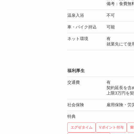
備考：食費無
温泉入浴
不可
車・バイク持込
可能
ネット環境
有
就業先にて使
福利厚生
交通費
有
契約延長を含
上限3万円を
社会保険
雇用保険・労
特典
エグゼタイム
Vポイント付与
留