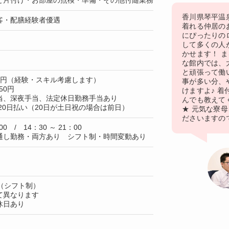
と片付け・お部屋の点検・準備・その他付随業務
香川県琴平温
客・配膳経験者優遇
着れる仲居の
にぴったりの
して多くの人
かせます！ 
な館内では、
と頑張って働
00円（経験・スキル考慮します）
事が多い分、
50円
けますよ♪ 
当、深夜手当、法定休日勤務手当あり
んでも教えて
20日払い（20日が土日祝の場合は前日）
★ 元気な寮
ださいますの
00 / 14：30 ～ 21：00
通し勤務・両方あり シフト制・時間変動あり
（シフト制）
て異なります
休日あり