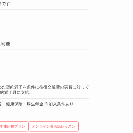
料です
用可能
めた契約満了を条件に往復交通費の実費に対して
契約満了月に支給。
災・健康保険・厚生年金 ※加入条件あり
学生応援プラン
オンライン英会話レッスン