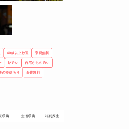
迎
40歳以上歓迎
寮費無料
ー
駅近い
自宅からの通い
事の提供あり
食費無料
寮環境
生活環境
福利厚生