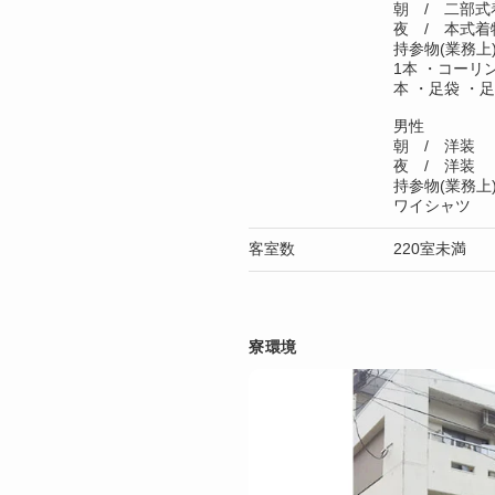
朝 / 二部式
夜 / 本式着
持参物(業務
1本 ・コーリ
本 ・足袋 ・
男性
朝 / 洋装
夜 / 洋装
持参物(業務
ワイシャツ
客室数
220室未満
寮環境