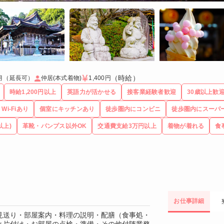
（時給）
月（延長可）
仲居(本式着物)
1,400円
時給1,200円以上
英語力が活かせる
接客業経験者歓迎
30歳以上歓
Wi-Fiあり
個室にキッチンあり
徒歩圏内にコンビニ
徒歩圏内にスーパ
以上)
革靴・パンプス以外OK
交通費支給3万円以上
着物が着れる
食
お仕事詳細
見送り・部屋案内・料理の説明・配膳（食事処・