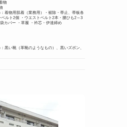
着物
物
上)：着物用肌着（業務用）・裾除・帯止、帯板各
ンベルト2個 ・ウエストベルト2本・腰ひも2～3
足袋カバー ・草履 ・衿芯・伊達締め
上)：黒い靴（革靴のようなもの）、黒いズボン、