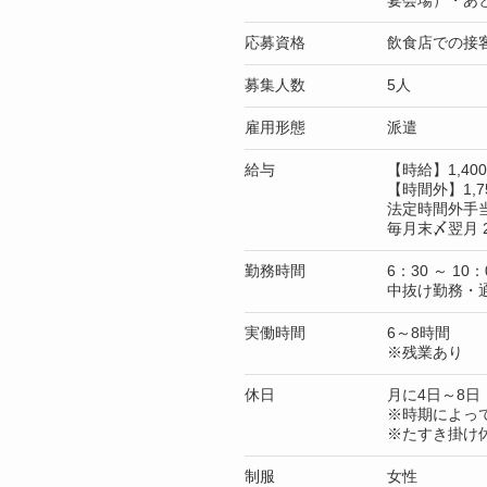
宴会場）・あ
応募資格
飲食店での接
募集人数
5人
雇用形態
派遣
給与
【時給】1,4
【時間外】1,7
法定時間外手
毎月末〆翌月 
勤務時間
6：30 ～ 10：
中抜け勤務・
実働時間
6～8時間
※残業あり
休日
月に4日～8日
※時期によっ
※たすき掛け
制服
女性