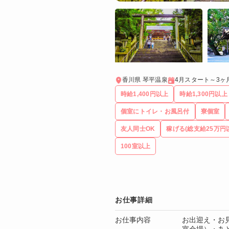
香川県 琴平温泉
4月スタート～3ヶ
時給1,400円以上
時給1,300円以上
個室にトイレ・お風呂付
寮個室
友人同士OK
稼げる(総支給25万円
100室以上
お仕事詳細
お仕事内容
お出迎え・お