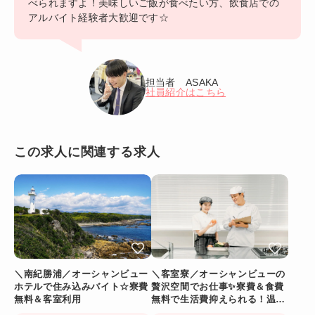
べられますよ！美味しいご飯が食べたい方、飲食店での
アルバイト経験者大歓迎です☆
担当者 ASAKA
社員紹介はこちら
この求人に関連する求人
＼南紀勝浦／オーシャンビュー
＼客室寮／オーシャンビューの
ホテルで住み込みバイト☆寮費
贅沢空間でお仕事✨寮費＆食費
無料＆客室利用
無料で生活費抑えられる！温泉
に入れるリゾートバイト