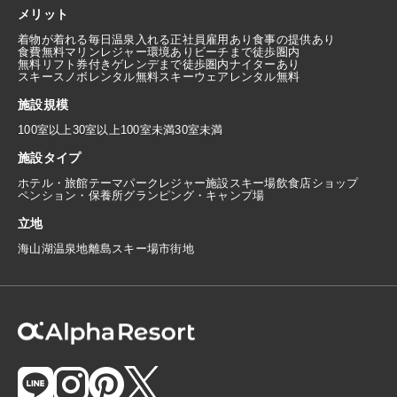
メリット
着物が着れる
毎日温泉入れる
正社員雇用あり
食事の提供あり
食費無料
マリンレジャー環境あり
ビーチまで徒歩圏内
無料リフト券付き
ゲレンデまで徒歩圏内
ナイターあり
スキースノボレンタル無料
スキーウェアレンタル無料
施設規模
100室以上
30室以上100室未満
30室未満
施設タイプ
ホテル・旅館
テーマパーク
レジャー施設
スキー場
飲食店
ショップ
ペンション・保養所
グランピング・キャンプ場
立地
海
山
湖
温泉地
離島
スキー場
市街地