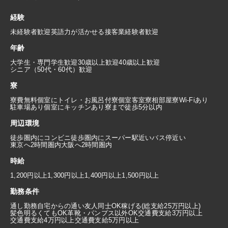
経験
未経験者歓迎
英語力が活かせる
接客業経験者歓迎
年齢
大学生・専門学生歓迎
30歳以上歓迎
40歳以上歓迎
シニア（50代・60代）歓迎
寮
寮費無料
個室にトイレ・お風呂付
寮個室
客室寮
相部屋寮
Wi-Fiあり
駐車場あり
個室にキッチンあり
寮まで徒歩5分以内
周辺環境
徒歩圏内にコンビニ
徒歩圏内にスーパー
駅近い
バス停近い
東京へ2時間圏内
大阪へ2時間圏内
時給
1,200円以上
1,300円以上
1,400円以上
1,500円以上
勤務条件
通し勤務
自宅からの通い
友人同士OK
稼げる(総支給25万円以上)
髪色明るくてもOK
革靴・パンプス以外OK
交通費支給3万円以上
交通費支給4万円以上
交通費支給5万円以上