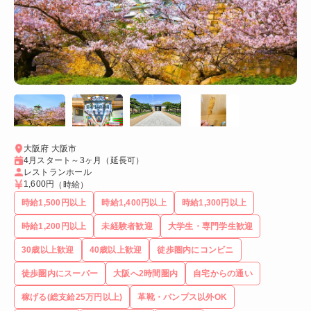
大阪府 大阪市
4月スタート～3ヶ月（延長可）
レストランホール
1,600円
（時給）
時給1,500円以上
時給1,400円以上
時給1,300円以上
時給1,200円以上
未経験者歓迎
大学生・専門学生歓迎
30歳以上歓迎
40歳以上歓迎
徒歩圏内にコンビニ
徒歩圏内にスーパー
大阪へ2時間圏内
自宅からの通い
稼げる(総支給25万円以上)
革靴・パンプス以外OK