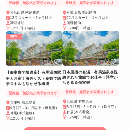
登録後、施設名が表示されます
登録後、施設名が表示されます
和歌山県 南紀勝浦
和歌山県 南紀勝浦
12月スタート～1ヶ月以上
12月スタート～1ヶ月以上
調理補助
調理補助
1,250円
（時給）
1,200円
（時給）
日本屈指の名湯・有馬温泉♨洗
【個室寮で快適👍】有馬温泉駅
練された旅館でお仕事！語学が
チカお宿！海外ゲスト多数で語
活きる＆個室寮
学スキルも活かせる環境
登録後、施設名が表示されます
登録後、施設名が表示されます
兵庫県 有馬温泉
兵庫県 有馬温泉
8月16日～3ヶ月以上（延長可）
9月7日～3ヶ月以上（延長可）
仲居(本式着物)
仲居(本式着物)
1,250円
（時給）
1,250円
（時給）