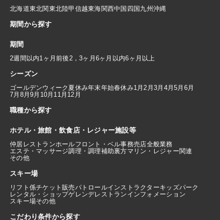
北海道
東北
関東
北陸
甲信越
東海
関西
中国
四国
九州
沖縄
期間から探す
期間
2週間以内
1ヶ月前後
2，3ヶ月
6ヶ月以内
6ヶ月以上
シーズン
ゴールデンウィーク
夏休み
年末年始
春休み
1月
2月
3月
4月
5月
6月
7月
8月
9月
10月
11月
12月
職種から探す
ホテル・旅館・飲食店・レジャー施設等
仲居
レストランホール
フロント・ベル
事務
売店
全般業務
エステ・マッサージ
調理・調理補助
裏方
マリン・レジャー関連
その他
スキー場
リフト係
チケット販売
パトロール
インストラクター
キッズパーク
レンタル・ショップ
ゲレンデレストラン
インフォメーション
スキー場その他
こだわり条件から探す