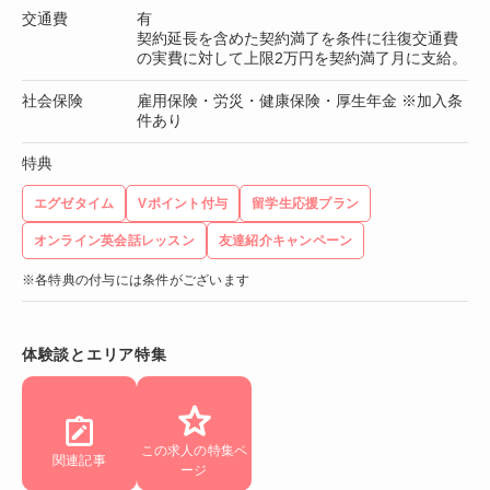
交通費
有
契約延長を含めた契約満了を条件に往復交通費
の実費に対して上限2万円を契約満了月に支給。
社会保険
雇用保険・労災・健康保険・厚生年金 ※加入条
件あり
特典
エグゼタイム
Vポイント付与
留学生応援プラン
オンライン英会話レッスン
友達紹介キャンペーン
※各特典の付与には条件がございます
体験談とエリア特集
この求人の特集ペ
関連記事
ージ