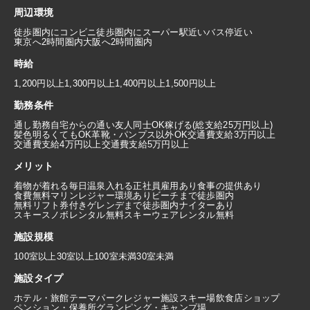
周辺環境
徒歩圏内にコンビニ
徒歩圏内にスーパー
駅近い
バス停近い
東京へ2時間圏内
大阪へ2時間圏内
時給
1,200円以上
1,300円以上
1,400円以上
1,500円以上
勤務条件
通し勤務
自宅からの通い
友人同士OK
稼げる(総支給25万円以上)
髪色明るくてもOK
革靴・パンプス以外OK
交通費支給3万円以上
交通費支給4万円以上
交通費支給5万円以上
メリット
着物が着れる
毎日温泉入れる
正社員雇用あり
食事の提供あり
食費無料
マリンレジャー環境あり
ビーチまで徒歩圏内
無料リフト券付き
ゲレンデまで徒歩圏内
ナイターあり
スキースノボレンタル無料
スキーウェアレンタル無料
施設規模
100室以上
30室以上100室未満
30室未満
施設タイプ
ホテル・旅館
テーマパーク
レジャー施設
スキー場
飲食店
ショップ
ペンション・保養所
グランピング・キャンプ場