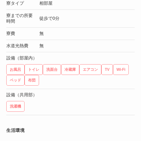
寮タイプ
相部屋
寮までの所要
徒歩で0分
時間
寮費
無
水道光熱費
無
設備（部屋内）
お風呂
トイレ
洗面台
冷蔵庫
エアコン
TV
Wi-Fi
ベッド
布団
設備（共用部）
洗濯機
生活環境