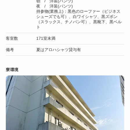
朝 / 洋装(パンツ)
夜 / 洋装(パンツ)
持参物(業務上)：黒色のローファー（ビジネス
シューズでも可）、白ワイシャツ、黒ズボン
（スラックス、チノパン可）、黒靴下、黒ベル
ト
客室数
171室未満
備考
夏はアロハシャツ貸与有
寮環境