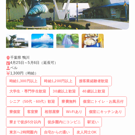
千葉県 鴨川
4月25日～5月6日（延長可）
ベル
1,300円
（時給）
時給1,300円以上
時給1,200円以上
接客業経験者歓迎
大学生・専門学生歓迎
30歳以上歓迎
40歳以上歓迎
シニア（50代・60代）歓迎
寮費無料
個室にトイレ・お風呂付
寮個室
客室寮
相部屋寮
Wi-Fiあり
個室にキッチンあり
寮まで徒歩5分以内
徒歩圏内にコンビニ
駅近い
東京へ2時間圏内
自宅からの通い
友人同士OK