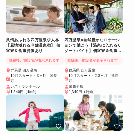
風情あふれる四万温泉求人♨
四万温泉×自然豊かなロケーシ
【風情溢れる老舗温泉宿】 個
ョンで働こう【温泉に入れるリ
室寮＆食事提供あり
ゾートバイト】個室寮＆食事提
供あり◎
登録後、施設名が表示されます
登録後、施設名が表示されます
群馬県 四万温泉
群馬県 四万温泉
10月スタート～3ヶ月（延長
10月スタート～2.3ヶ月（延長
可）
可）
レストランホール
業務全般
1,340円
（時給）
1,340円
（時給）