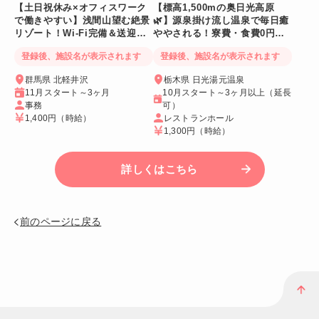
【土日祝休み×オフィスワーク
【標高1,500mの奥日光高原
で働きやすい】浅間山望む絶景
🌿】源泉掛け流し温泉で毎日癒
リゾート！Wi-Fi完備＆送迎バ
ややされる！寮費・食費0円！
スあり
Wi-Fi個室寮
登録後、施設名が表示されます
登録後、施設名が表示されます
群馬県 北軽井沢
栃木県 日光湯元温泉
11月スタート～3ヶ月
10月スタート～3ヶ月以上（延長
事務
可）
1,400円
（時給）
レストランホール
1,300円
（時給）
詳しくはこちら
前のページに戻る