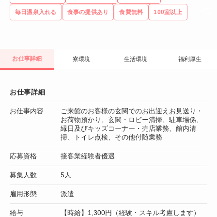
毎日温泉入れる
食事の提供あり
食費無料
100室以上
お仕事詳細
寮環境
生活環境
福利厚生
お仕事詳細
お仕事内容
ご来館のお客様の玄関でのお出迎えお見送り・
お荷物預かり、玄関・ロビー清掃、駐車場係、
縁日及びキッズコーナー・売店業務、館内清
掃、トイレ点検、その他付随業務
応募資格
接客業経験者優遇
募集人数
5人
雇用形態
派遣
給与
【時給】1,300円（経験・スキル考慮します）