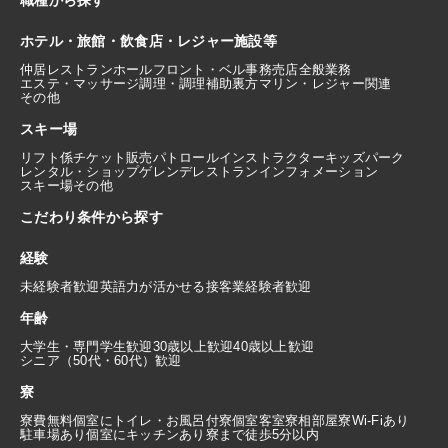
ホテル・旅館・飲食店・レジャー施設等
仲居
レストランホール
フロント・ベル
事務
売店
全般業務
エステ・マッサージ
調理・調理補助
裏方
マリン・レジャー関連
その他
スキー場
リフト係
チケット販売
パトロール
インストラクター
キッズパーク
レンタル・ショップ
ゲレンデレストラン
インフォメーション
スキー場その他
こだわり条件から探す
経験
未経験者歓迎
英語力が活かせる
接客業経験者歓迎
年齢
大学生・専門学生歓迎
30歳以上歓迎
40歳以上歓迎
シニア（50代・60代）歓迎
寮
寮費無料
個室にトイレ・お風呂付
寮個室
客室寮
相部屋寮
Wi-Fiあり
駐車場あり
個室にキッチンあり
寮まで徒歩5分以内