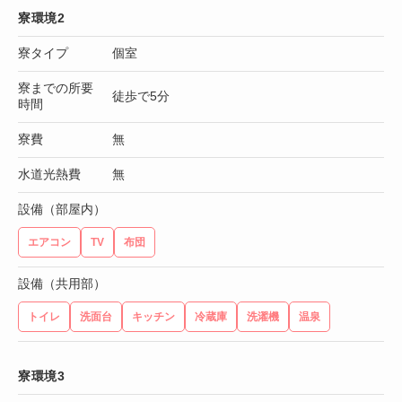
寮環境2
寮タイプ
個室
寮までの所要
徒歩で5分
時間
寮費
無
水道光熱費
無
設備（部屋内）
エアコン
TV
布団
設備（共用部）
トイレ
洗面台
キッチン
冷蔵庫
洗濯機
温泉
寮環境3