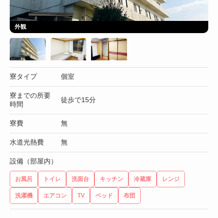
外観
寮タイプ
個室
寮までの所要
徒歩で15分
時間
寮費
無
水道光熱費
無
設備（部屋内）
お風呂
トイレ
洗面台
キッチン
冷蔵庫
レンジ
洗濯機
エアコン
TV
ベッド
布団