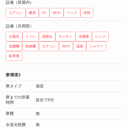
設備（部屋内）
エアコン
暖房
TV
Wi-Fi
ベッド
布団
設備（共用部）
お風呂
トイレ
洗面台
キッチン
冷蔵庫
レンジ
洗濯機
乾燥機
エアコン
Wi-Fi
温泉
シャワー
駐車場
寮環境3
寮タイプ
個室
寮までの所要
徒歩で5分
時間
寮費
無
水道光熱費
無