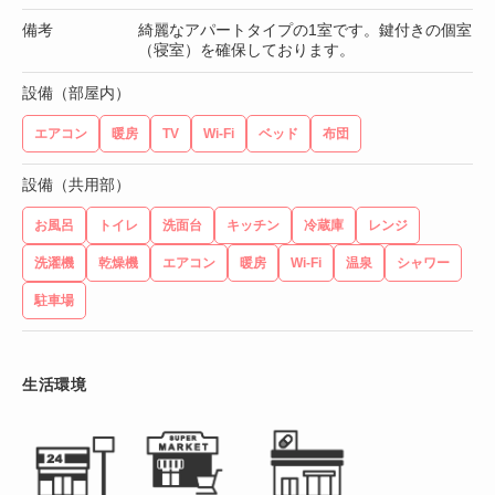
備考
綺麗なアパートタイプの1室です。鍵付きの個室
（寝室）を確保しております。
設備（部屋内）
エアコン
暖房
TV
Wi-Fi
ベッド
布団
設備（共用部）
お風呂
トイレ
洗面台
キッチン
冷蔵庫
レンジ
洗濯機
乾燥機
エアコン
暖房
Wi-Fi
温泉
シャワー
駐車場
生活環境