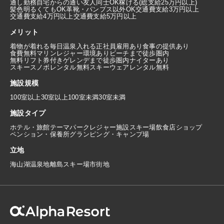
通し勤務
自宅からの通い
友人同士OK
稼げる(総支給25万円以上)
髪色明るくてもOK
革靴・パンプス以外OK
交通費支給3万円以上
交通費支給4万円以上
交通費支給5万円以上
メリット
着物が着れる
毎日温泉入れる
正社員雇用あり
食事の提供あり
食費無料
マリンレジャー環境あり
ビーチまで徒歩圏内
無料リフト券付き
ゲレンデまで徒歩圏内
ナイターあり
スキースノボレンタル無料
スキーウェアレンタル無料
施設規模
100室以上
30室以上100室未満
30室未満
施設タイプ
ホテル・旅館
テーマパーク
レジャー施設
スキー場
飲食店
ショップ
ペンション・保養所
グランピング・キャンプ場
立地
海
山
湖
温泉地
離島
スキー場
市街地