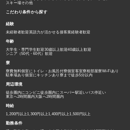
スキー場その他
こだわり条件から探す
経験
未経験者歓迎
英語力が活かせる
接客業経験者歓迎
年齢
大学生・専門学生歓迎
30歳以上歓迎
40歳以上歓迎
シニア（50代・60代）歓迎
寮
寮費無料
個室にトイレ・お風呂付
寮個室
客室寮
相部屋寮
Wi-Fiあり
駐車場あり
個室にキッチンあり
寮まで徒歩5分以内
周辺環境
徒歩圏内にコンビニ
徒歩圏内にスーパー
駅近い
バス停近い
東京へ2時間圏内
大阪へ2時間圏内
時給
1,200円以上
1,300円以上
1,400円以上
1,500円以上
勤務条件