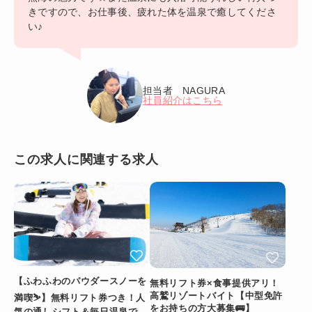
きですので、お仕事後、疲れた体を温泉で癒してくださ
い♪
担当者 NAGURA
社員紹介はこちら
この求人に関連する求人
【ふわふわのパウダースノーを
無料リフト券×食事提供アリ！
高鷲リゾートバイト【中型免許
満喫⛷️】無料リフト券つき！人
をお持ちの方大募集🚌】
気の通しシフト＆毎日温泉でリ