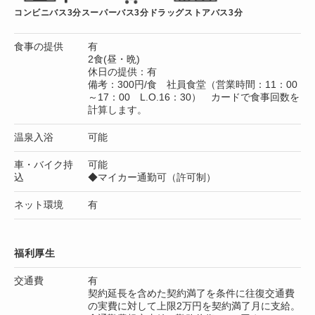
コンビニバス3分
スーパーバス3分
ドラッグストアバス3分
食事の提供
有
2食(昼・晩)
休日の提供：有
備考：300円/食 社員食堂（営業時間：11：00
～17：00 L.O.16：30） カードで食事回数を
計算します。
温泉入浴
可能
車・バイク持
可能
込
◆マイカー通勤可（許可制）
ネット環境
有
福利厚生
交通費
有
契約延長を含めた契約満了を条件に往復交通費
の実費に対して上限2万円を契約満了月に支給。