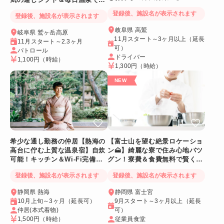
フレッシュ
登録後、施設名が表示されます
登録後、施設名が表示されます
岐阜県 高鷲
岐阜県 鷲ヶ岳高原
11月スタート～3ヶ月以上（延長
11月スタート～2.3ヶ月
可）
パトロール
ドライバー
1,100円
（時給）
1,300円
（時給）
希少な通し勤務の仲居【熱海の
【富士山を望む絶景ロケーショ
高台に佇む上質な温泉宿】自炊
ン🗻】綺麗な寮で住み心地バツ
可能！キッチン＆Wi-Fi完備！
グン！寮費＆食費無料で賢く稼
個室寮
げる人気求人
登録後、施設名が表示されます
登録後、施設名が表示されます
静岡県 熱海
静岡県 富士宮
10月上旬～3ヶ月（延長可）
9月スタート～3ヶ月以上（延長
仲居(本式着物)
可）
1,500円
（時給）
従業員食堂