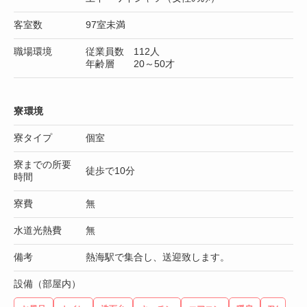
客室数
97室未満
職場環境
従業員数 112人
年齢層 20～50才
寮環境
寮タイプ
個室
寮までの所要
徒歩で10分
時間
寮費
無
水道光熱費
無
備考
熱海駅で集合し、送迎致します。
設備（部屋内）