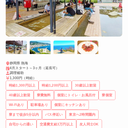
静岡県 熱海
4月スタート～3ヶ月（延長可）
調理補助
1,300円
（時給）
時給1,300円以上
時給1,200円以上
30歳以上歓迎
40歳以上歓迎
寮費無料
個室にトイレ・お風呂付
寮個室
Wi-Fiあり
駐車場あり
個室にキッチンあり
寮まで徒歩5分以内
バス停近い
東京へ2時間圏内
自宅からの通い
交通費支給3万円以上
友人同士OK