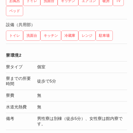
お風呂
トイレ
洗面台
キッチン
エアコン
暖房
TV
ベッド
設備（共用部）
トイレ
洗面台
キッチン
冷蔵庫
レンジ
駐車場
寮環境2
寮タイプ
個室
寮までの所要
徒歩で5分
時間
寮費
無
水道光熱費
無
備考
男性寮は別棟（徒歩5分）、女性寮は館内寮で
す。