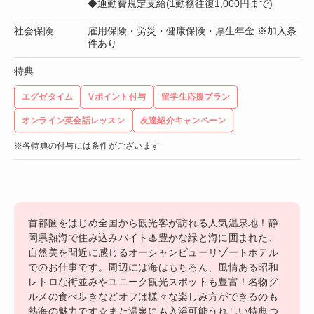
◆通勤費規定支給(1勤務往復1,000円まで)
社会保険
雇用保険・労災・健康保険・厚生年金 ※加入条
件あり
特典
エグゼタイム
Vポイント付与
留学生応援プラン
オンライン英会話レッスン
友達紹介キャンペーン
※各特典の付与には条件がございます
首都圏をはじめ全国から観光客が訪れる人気温泉地！静
岡県熱海で住み込みバイト♨豊かな緑と海に囲まれた、
自然美を間近に感じるオーシャンビューリゾートホテル
でのお仕事です。周辺には海はもちろん、風情ある昭和
レトロな街並みやユニーク観光スポットも豊富！名物グ
ルメの食べ歩きなどオフは様々な楽しみ方ができるのも
熱海の魅力です☆また温泉にも入浴可能うれしい特典つ