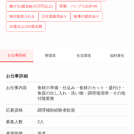
稼げる(総支給25万円以上)
革靴・パンプス以外OK
毎日温泉入れる
正社員雇用あり
食事の提供あり
30室以上100室未満
お仕事詳細
寮環境
生活環境
福利厚生
お仕事詳細
お仕事内容
食材の準備・仕込み・食材のカット・盛付け・
食器の出し入れ・洗い物・調理場清掃・その他
付随業務
応募資格
調理補助経験者歓迎
募集人数
2人
雇用形態
派遣