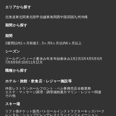
エリアから探す
北海道
東北
関東
北陸
甲信越
東海
関西
中国
四国
九州
沖縄
期間から探す
期間
2週間以内
1ヶ月前後
2，3ヶ月
6ヶ月以内
6ヶ月以上
シーズン
ゴールデンウィーク
夏休み
年末年始
春休み
1月
2月
3月
4月
5月
6月
7月
8月
9月
10月
11月
12月
職種から探す
ホテル・旅館・飲食店・レジャー施設等
仲居
レストランホール
フロント・ベル
事務
売店
全般業務
エステ・マッサージ
調理・調理補助
裏方
マリン・レジャー関連
その他
スキー場
リフト係
チケット販売
パトロール
インストラクター
キッズパーク
レンタル・ショップ
ゲレンデレストラン
インフォメーション