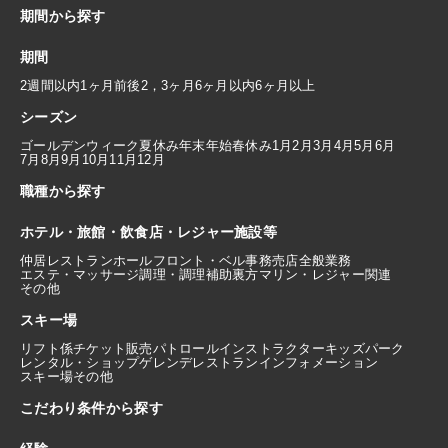
期間から探す
期間
2週間以内
1ヶ月前後
2，3ヶ月
6ヶ月以内
6ヶ月以上
シーズン
ゴールデンウィーク
夏休み
年末年始
春休み
1月
2月
3月
4月
5月
6月
7月
8月
9月
10月
11月
12月
職種から探す
ホテル・旅館・飲食店・レジャー施設等
仲居
レストランホール
フロント・ベル
事務
売店
全般業務
エステ・マッサージ
調理・調理補助
裏方
マリン・レジャー関連
その他
スキー場
リフト係
チケット販売
パトロール
インストラクター
キッズパーク
レンタル・ショップ
ゲレンデレストラン
インフォメーション
スキー場その他
こだわり条件から探す