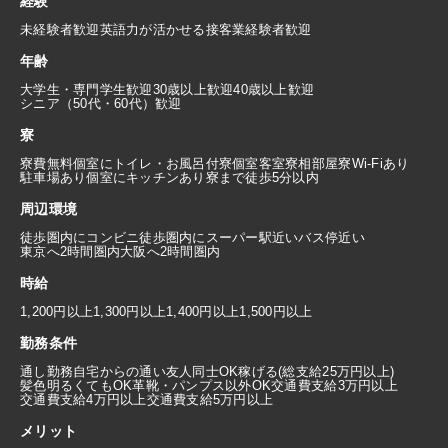
経験
未経験者歓迎
英語力が活かせる
接客業経験者歓迎
年齢
大学生・専門学生歓迎
30歳以上歓迎
40歳以上歓迎
シニア（50代・60代）歓迎
寮
寮費無料
個室にトイレ・お風呂付
寮個室
客室寮
相部屋寮
Wi-Fiあり
駐車場あり
個室にキッチンあり
寮まで徒歩5分以内
周辺環境
徒歩圏内にコンビニ
徒歩圏内にスーパー
駅近い
バス停近い
東京へ2時間圏内
大阪へ2時間圏内
時給
1,200円以上
1,300円以上
1,400円以上
1,500円以上
勤務条件
通し勤務
自宅からの通い
友人同士OK
稼げる(総支給25万円以上)
髪色明るくてもOK
革靴・パンプス以外OK
交通費支給3万円以上
交通費支給4万円以上
交通費支給5万円以上
メリット