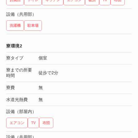
設備（共用部）
洗濯機
駐車場
寮環境2
寮タイプ
個室
寮までの所要
徒歩で2分
時間
寮費
無
水道光熱費
無
設備（部屋内）
エアコン
TV
布団
設備（共用部）