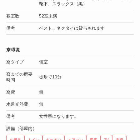
靴下、スラックス（黒）
客室数
52室未満
備考
ベスト、ネクタイは貸与されます
寮環境
寮タイプ
個室
寮までの所要
徒歩で10分
時間
寮費
無
水道光熱費
無
備考
女性寮になります。
設備（部屋内）
お風呂
トイレ
キッチン
エアコン
暖房
TV
布団