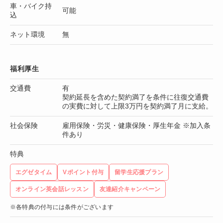
車・バイク持
可能
込
ネット環境
無
福利厚生
交通費
有
契約延長を含めた契約満了を条件に往復交通費
の実費に対して上限3万円を契約満了月に支給。
社会保険
雇用保険・労災・健康保険・厚生年金 ※加入条
件あり
特典
エグゼタイム
Vポイント付与
留学生応援プラン
オンライン英会話レッスン
友達紹介キャンペーン
※各特典の付与には条件がございます