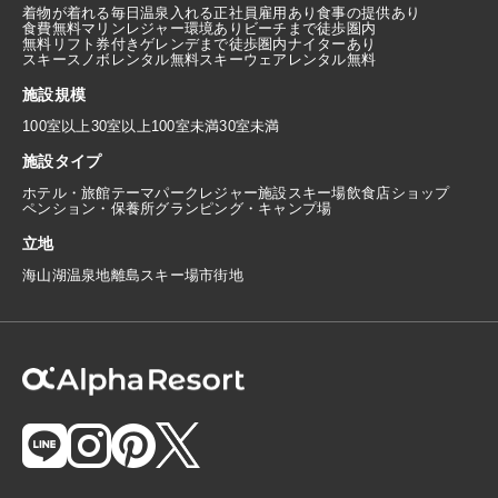
着物が着れる
毎日温泉入れる
正社員雇用あり
食事の提供あり
食費無料
マリンレジャー環境あり
ビーチまで徒歩圏内
無料リフト券付き
ゲレンデまで徒歩圏内
ナイターあり
スキースノボレンタル無料
スキーウェアレンタル無料
施設規模
100室以上
30室以上100室未満
30室未満
施設タイプ
ホテル・旅館
テーマパーク
レジャー施設
スキー場
飲食店
ショップ
ペンション・保養所
グランピング・キャンプ場
立地
海
山
湖
温泉地
離島
スキー場
市街地