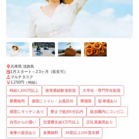
兵庫県 淡路島
1月スタート～2.3ヶ月（延長可）
マルチタスク
1,250円
（時給）
時給1,200円以上
接客業経験者歓迎
大学生・専門学生歓迎
寮費無料
個室にトイレ・お風呂付
寮個室
駐車場あり
個室にキッチンあり
寮まで徒歩5分以内
徒歩圏内にコンビニ
自宅からの通い
交通費支給3万円以上
正社員雇用あり
食事の提供あり
食費無料
30室以上100室未満