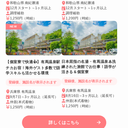
和歌山県 南紀勝浦
和歌山県 南紀勝浦
12月スタート～1ヶ月以上
12月スタート～1ヶ月以上
調理補助
調理補助
1,250円
（時給）
1,200円
（時給）
日本屈指の名湯・有馬温泉♨洗
【個室寮で快適👍】有馬温泉駅
練された旅館でお仕事！語学が
チカお宿！海外ゲスト多数で語
活きる＆個室寮
学スキルも活かせる環境
登録後、施設名が表示されます
登録後、施設名が表示されます
兵庫県 有馬温泉
兵庫県 有馬温泉
8月16日～3ヶ月以上（延長可）
9月7日～3ヶ月以上（延長可）
仲居(本式着物)
仲居(本式着物)
1,250円
（時給）
1,250円
（時給）
詳しくはこちら