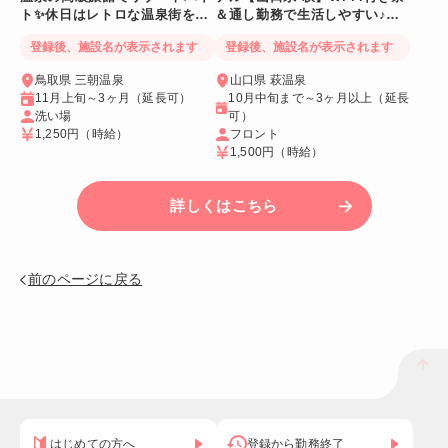
ト✨休日はレトロな温泉街をの
＆通し勤務で生活しやすい♪絶
んびり散策♪
景も毎日満喫！
登録後、施設名が表示されます
登録後、施設名が表示されます
鳥取県 三朝温泉
山口県 萩温泉
11月上旬～3ヶ月（延長可）
10月中旬まで～3ヶ月以上（延長
洗い場
可）
1,250円
（時給）
フロント
1,500円
（時給）
詳しくはこちら
前のページに戻る
はじめての方へ
登録から勤務終了