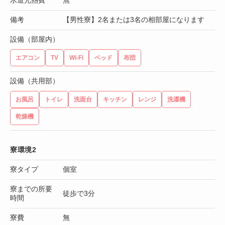
水道光熱費
無
備考
【男性寮】2名または3名の相部屋になります
設備（部屋内）
エアコン
TV
Wi-Fi
ベッド
布団
設備（共用部）
お風呂
トイレ
洗面台
キッチン
レンジ
洗濯機
乾燥機
寮環境2
寮タイプ
個室
寮までの所要
徒歩で3分
時間
寮費
無