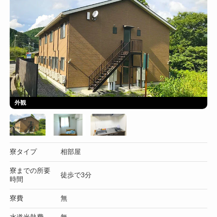
外観
寮タイプ
相部屋
寮までの所要
徒歩で3分
時間
寮費
無