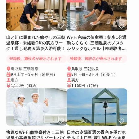
山と川に囲まれた癒やしの三朝
Wi-Fi完備の個室寮！徒歩1分通
温泉郷♪ 未経験OKの裏方ワー
勤らくらく♪三朝温泉のノスタ
ク！通し勤務＆温泉入浴可能！
ルジックなホテル【未経験者
OK裏方スタッフ👍】
登録後、施設名が表示されます
登録後、施設名が表示されます
鳥取県 三朝温泉
鳥取県 三朝温泉
9月上旬～3ヶ月（延長可）
8月下旬～3ヶ月（延長可）
裏方
裏方
1,150円
（時給）
1,150円
（時給）
快適なWi-Fi個室寮付き！三朝
日本の夕陽百選の景色を望むホ
温泉の高級旅館でリゾートバイ
テル【山口県 萩】Wi-Fi付き寮