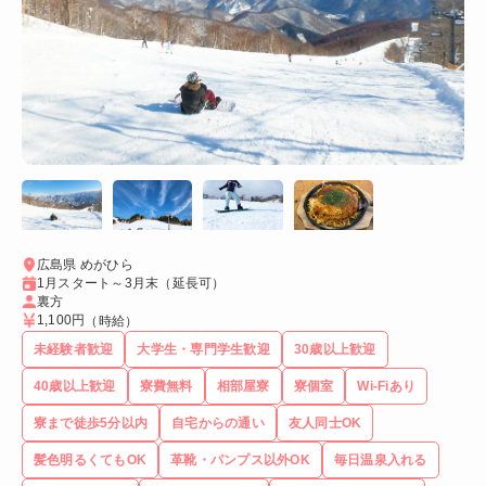
広島県 めがひら
1月スタート～3月末（延長可）
裏方
1,100円
（時給）
未経験者歓迎
大学生・専門学生歓迎
30歳以上歓迎
40歳以上歓迎
寮費無料
相部屋寮
寮個室
Wi-Fiあり
寮まで徒歩5分以内
自宅からの通い
友人同士OK
髪色明るくてもOK
革靴・パンプス以外OK
毎日温泉入れる