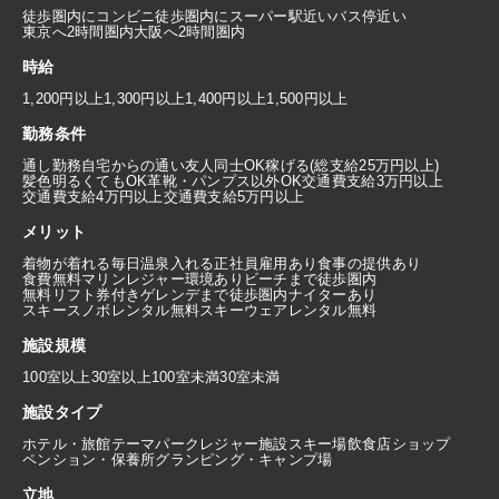
徒歩圏内にコンビニ
徒歩圏内にスーパー
駅近い
バス停近い
東京へ2時間圏内
大阪へ2時間圏内
時給
1,200円以上
1,300円以上
1,400円以上
1,500円以上
勤務条件
通し勤務
自宅からの通い
友人同士OK
稼げる(総支給25万円以上)
髪色明るくてもOK
革靴・パンプス以外OK
交通費支給3万円以上
交通費支給4万円以上
交通費支給5万円以上
メリット
着物が着れる
毎日温泉入れる
正社員雇用あり
食事の提供あり
食費無料
マリンレジャー環境あり
ビーチまで徒歩圏内
無料リフト券付き
ゲレンデまで徒歩圏内
ナイターあり
スキースノボレンタル無料
スキーウェアレンタル無料
施設規模
100室以上
30室以上100室未満
30室未満
施設タイプ
ホテル・旅館
テーマパーク
レジャー施設
スキー場
飲食店
ショップ
ペンション・保養所
グランピング・キャンプ場
立地