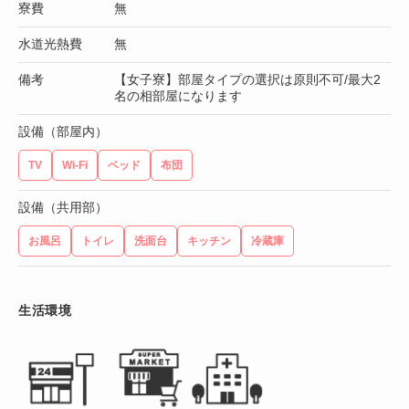
寮費
無
水道光熱費
無
備考
【女子寮】部屋タイプの選択は原則不可/最大2
名の相部屋になります
設備（部屋内）
TV
Wi-Fi
ベッド
布団
設備（共用部）
お風呂
トイレ
洗面台
キッチン
冷蔵庫
生活環境