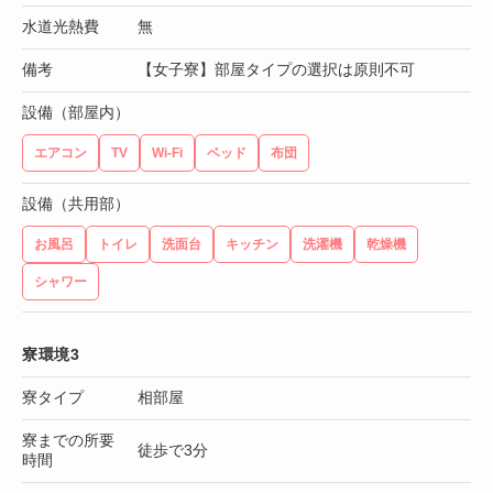
水道光熱費
無
備考
【女子寮】部屋タイプの選択は原則不可
設備（部屋内）
エアコン
TV
Wi-Fi
ベッド
布団
設備（共用部）
お風呂
トイレ
洗面台
キッチン
洗濯機
乾燥機
シャワー
寮環境3
寮タイプ
相部屋
寮までの所要
徒歩で3分
時間