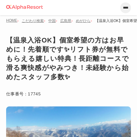
HOME
こだわり検索
中国
広島県
めがひら
【温泉入浴OK】個室希
【温泉入浴OK】個室希望の方はお早
めに！先着順です✨リフト券が無料で
もらえる嬉しい特典！長距離コースで
滑る爽快感がやみつき！未経験から始
めたスタッフ多数✨
仕事番号：
17745