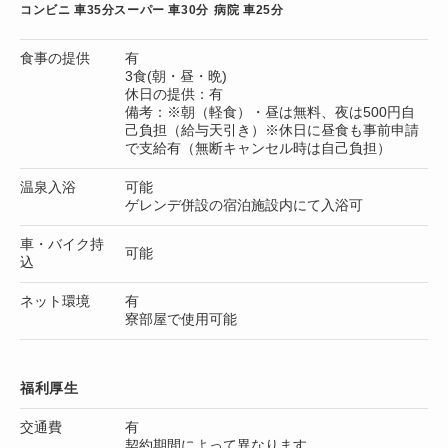
コンビニ 車35分
スーパー 車30分
病院 車25分
食事の提供
有
3食(朝・昼・晩)
休日の提供：有
備考：※朝（軽食）・昼は無料、夜は500円自
己負担（給与天引き）※休日に昼食も事前申請
で支給有（無断キャンセル時は自己負担）
温泉入浴
可能
ゲレンデ併設の宿泊施設内にて入浴可
車・バイク持
可能
込
ネット環境
有
寮部屋で使用可能
福利厚生
交通費
有
契約期間によって異なります