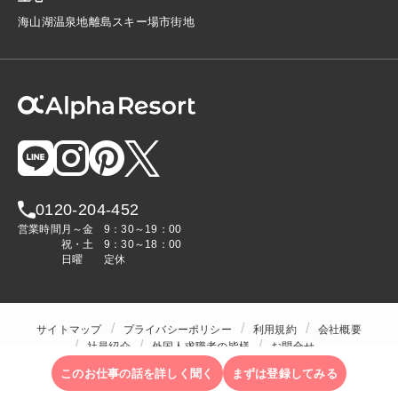
海
山
湖
温泉地
離島
スキー場
市街地
0120-204-452
営業時間
月～金
9：30～19：00
祝・土
9：30～18：00
日曜
定休
サイトマップ
プライバシーポリシー
利用規約
会社概要
社員紹介
外国人求職者の皆様
お問合せ
人材をお探しの企業様
このお仕事の話を詳しく聞く
まずは登録してみる
Copyright © ALPHA STAFF Co.,Ltd. All Rights Reserved.