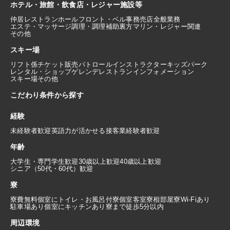
ホテル・旅館・飲食店・レジャー施設等
仲居
レストランホール
フロント・ベル
事務
売店
全般業務
エステ・マッサージ
調理・調理補助
裏方
マリン・レジャー関連
その他
スキー場
リフト係
チケット販売
パトロール
インストラクター
キッズパーク
レンタル・ショップ
ゲレンデレストラン
インフォメーション
スキー場その他
こだわり条件から探す
経験
未経験者歓迎
英語力が活かせる
接客業経験者歓迎
年齢
大学生・専門学生歓迎
30歳以上歓迎
40歳以上歓迎
シニア（50代・60代）歓迎
寮
寮費無料
個室にトイレ・お風呂付
寮個室
客室寮
相部屋寮
Wi-Fiあり
駐車場あり
個室にキッチンあり
寮まで徒歩5分以内
周辺環境